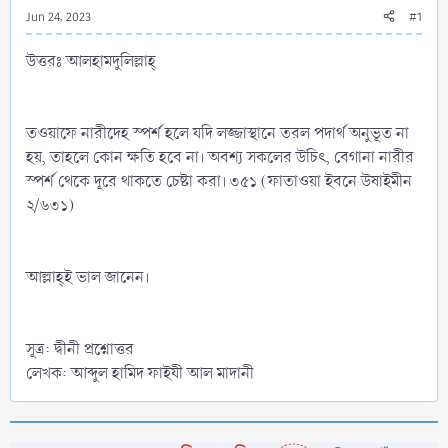
Jun 24, 2023
#1
উত্তরঃ আলহামদুলিল্লাহ্‌
তওয়াফে নারীদেহ স্পর্শ হলে যদি লজ্জাস্থানে তরল পদার্থ অনুভূত না
হয়, তাহলে কোন ক্ষতি হবে না। অবশ্য সকলের উচিৎ, বেগানা নারীর
স্পর্শ থেকে দূরে থাকতে চেষ্টা করা। ৩৫১ (ফাতাওয়া ইবনে উষাইমীন
২/৬৩১)
আল্লাহ্‌ই ভাল জানেন।
সূত্র: দ্বীনী প্রশ্নোত্তর
লেখক: আব্দুল হামিদ ফাইযী আল মাদানী