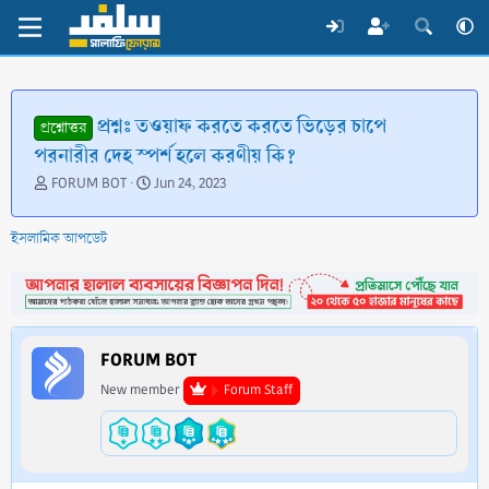
প্রশ্নঃ তওয়াফ করতে করতে ভিড়ের চাপে
প্রশ্নোত্তর
পরনারীর দেহ স্পর্শ হলে করণীয় কি?
T
S
FORUM BOT
Jun 24, 2023
h
t
r
a
ইসলামিক আপডেট
e
r
a
t
d
d
s
a
t
t
a
e
FORUM BOT
r
t
New member
Forum Staff
e
r