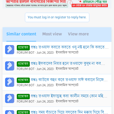
You must log in or register to reply here.
Similar content
Most view
View more
প্রশ্নঃ তওয়াফ করতে করতে ওযু নষ্ট হলে কি করতে হবে?
প্রশ্নোত্তর
FORUM BOT
Jun 24, 2023
ইসলামিক আপডেট
প্রশ্নঃ ইফরাদের নিয়ত হলে তওয়াফে কুদূম না করতে পারলে কোন ক্ষতি হবে কি?
প্রশ্নোত্তর
FORUM BOT
Jun 24, 2023
ইসলামিক আপডেট
প্রশ্নঃ কাউকে বহন করে তওয়াফ সাঈ করালে নিজের তওয়াফও কি যথেষ্ট হবে?
প্রশ্নোত্তর
FORUM BOT
Jun 24, 2023
ইসলামিক আপডেট
প্রশ্নঃ তওয়াফ ইফায্বাহ করা কালীন সময়ে কোন মহিলার মাসিক শুরু হলে কি করবে? অভিভাবককে লজ্জায় বলতে না পেরে কেউ যদি সেই অবস্থাতেই তওয়াফ-আদি সেরে বাড়ী ফিরে
প্রশ্নোত্তর
FORUM BOT
Jun 24, 2023
ইসলামিক আপডেট
প্রশ্নঃ সময় বাঁচাতে গিয়ে সফরের দিন মক্কায় গিয়ে বিদায়ী তওয়াফ করে পুনরায় মিনায় এসে কাঁকর মেরে বাড়ী ফেরা যায় কি?
প্রশ্নোত্তর