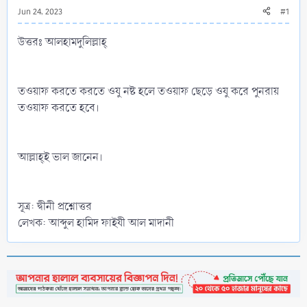
Jun 24, 2023
#1
উত্তরঃ আলহামদুলিল্লাহ্‌
তওয়াফ করতে করতে ওযু নষ্ট হলে তওয়াফ ছেড়ে ওযু করে পুনরায়
তওয়াফ করতে হবে।
আল্লাহ্‌ই ভাল জানেন।
সূত্র: দ্বীনী প্রশ্নোত্তর
লেখক: আব্দুল হামিদ ফাইযী আল মাদানী