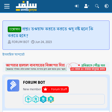
প্রশ্নঃ তওয়াফ করতে করতে ওযু নষ্ট হলে কি
প্রশ্নোত্তর
করতে হবে?
T
S
FORUM BOT
Jun 24, 2023
h
t
r
a
ইসলামিক আপডেট
e
r
a
t
d
d
s
a
t
t
a
e
FORUM BOT
r
t
New member
Forum Staff
e
r