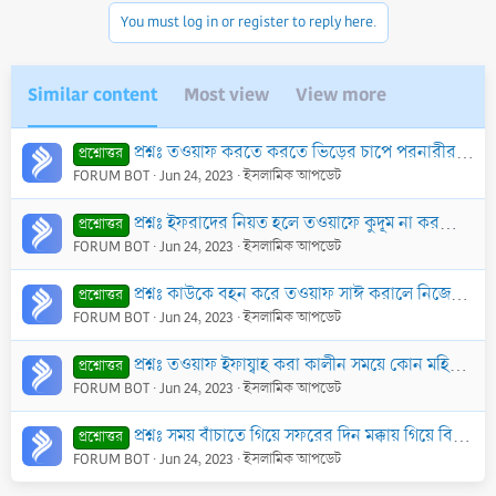
You must log in or register to reply here.
Similar content
Most view
View more
প্রশ্নঃ তওয়াফ করতে করতে ভিড়ের চাপে পরনারীর দেহ স্পর্শ হলে করণীয় কি?
প্রশ্নোত্তর
FORUM BOT
Jun 24, 2023
ইসলামিক আপডেট
প্রশ্নঃ ইফরাদের নিয়ত হলে তওয়াফে কুদূম না করতে পারলে কোন ক্ষতি হবে কি?
প্রশ্নোত্তর
FORUM BOT
Jun 24, 2023
ইসলামিক আপডেট
প্রশ্নঃ কাউকে বহন করে তওয়াফ সাঈ করালে নিজের তওয়াফও কি যথেষ্ট হবে?
প্রশ্নোত্তর
FORUM BOT
Jun 24, 2023
ইসলামিক আপডেট
প্রশ্নঃ তওয়াফ ইফায্বাহ করা কালীন সময়ে কোন মহিলার মাসিক শুরু হলে কি করবে? অভিভাবককে লজ্জায় বলতে না পেরে কেউ যদি সেই অবস্থাতেই তওয়াফ-আদি সেরে বাড়ী ফিরে
প্রশ্নোত্তর
FORUM BOT
Jun 24, 2023
ইসলামিক আপডেট
প্রশ্নঃ সময় বাঁচাতে গিয়ে সফরের দিন মক্কায় গিয়ে বিদায়ী তওয়াফ করে পুনরায় মিনায় এসে কাঁকর মেরে বাড়ী ফেরা যায় কি?
প্রশ্নোত্তর
FORUM BOT
Jun 24, 2023
ইসলামিক আপডেট