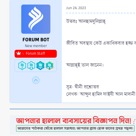
r
Jun 24, 2023
t
e
উত্তরঃ আলহামদুলিল্লাহ্‌
r
FORUM BOT
জীবিত অবস্থায় কেউ একাধিকবার হজ্জ
New member
Forum Staff
আল্লাহ্‌ই ভাল জানেন।
সূত্র: দ্বীনী প্রশ্নোত্তর
লেখক: আব্দুল হামিদ ফাইযী আল মাদানী