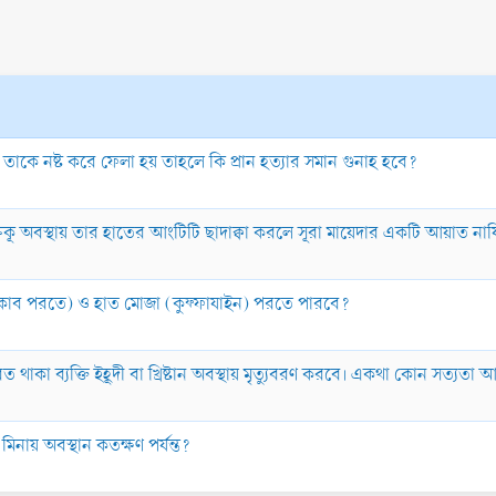
 যদি তাকে নষ্ট করে ফেলা হয় তাহলে কি প্রান হত্যার সমান গুনাহ হবে?
 রুকূ অবস্থায় তার হাতের আংটিটি ছাদাক্বা করলে সূরা মায়েদার একটি আয়াত নায
নিকাব পরতে) ও হাত মোজা (কুফ্ফাযাইন) পরতে পারবে?
ত থাকা ব্যক্তি ইহূদী বা খ্রিষ্টান অবস্থায় মৃত্যুবরণ করবে। একথা কোন সত্যতা
িনায় অবস্থান কতক্ষণ পর্যন্ত?