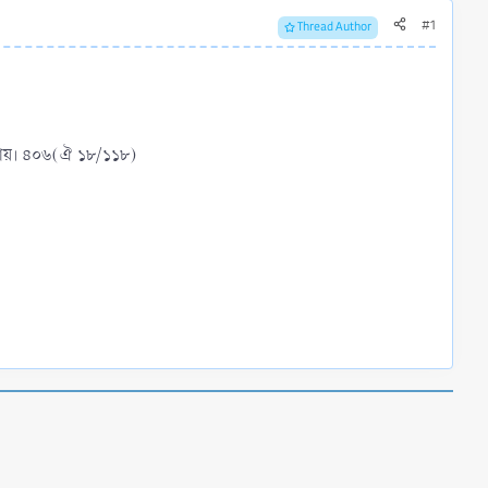
#1
Thread Author
যায়। ৪০৬(ঐ ১৮/১১৮)