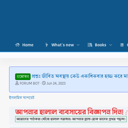
Home
What's new
Books
প্রশ্নঃ জীবিত অবস্থায় কেউ একাধিকবার হজ্জ করে 
প্রশ্নোত্তর
T
S
FORUM BOT
Jun 24, 2023
h
t
r
a
ইসলামিক আপডেট
e
r
a
t
d
d
s
a
t
t
a
e