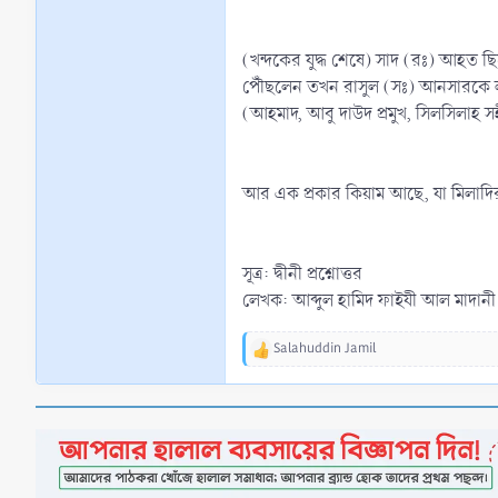
(খন্দকের যুদ্ধ শেষে) সাদ (রঃ) আহত 
পৌঁছলেন তখন রাসুল (সঃ) আনসারকে লক্
(আহমাদ, আবু দাউদ প্রমুখ, সিলসিলাহ স
আর এক প্রকার কিয়াম আছে, যা মিলাদ
সূত্র: দ্বীনী প্রশ্নোত্তর
লেখক: আব্দুল হামিদ ফাইযী আল মাদানী
Salahuddin Jamil
R
e
a
c
t
i
o
n