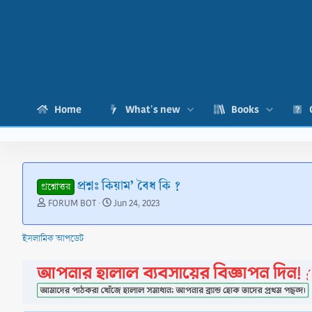
Home
What's new
Books
প্রশ্নঃ কিয়াম’ বৈধ কি ?
প্রশ্নোত্তর
T
S
FORUM BOT
Jun 24, 2023
h
t
r
a
ইসলামিক আপডেট
e
r
a
t
d
d
s
a
t
t
a
e