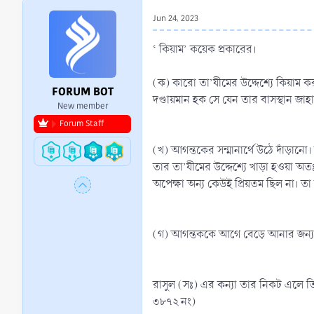
r
Jun 24, 2023
t
e
‘ কিয়াম’ কয়েক প্রকারের।
r
(ক) কারো তা’যীমের উদ্দেশ্যে কিয়াম করা
FORUM BOT
দণ্ডায়মান হক সে যেন তার বাসস্থান জাহ
New member
Forum Staff
(খ) আগন্তকের সন্মানার্থে উঠে দাঁড়ান
তার তা’যীমের উদ্দেশ্যে খাড়া হওয়া অ
অপেক্ষা অন্য কেউই প্রিয়তম ছিল না। ত
(গ) আগন্তককে আগে বেড়ে আনার জন্য, তা
রাসুল (সঃ) এর কন্যা তার নিকট এলে ত
৩৮৭২ নং)