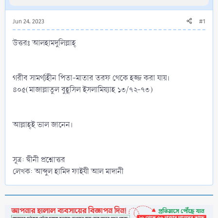
Jun 24, 2023
#1
উত্তরঃ আলহামদুলিল্লাহ্‌
গরীব সামর্থ্যহীন পিতা-মাতার তরফ থেকে হজ্জ করা যায়।
৪০৫(মাজাল্লাতুল বুহূসিল ইসলামিয়্যাহ ১৩/৭২-৭৩)
আল্লাহ্‌ই ভাল জানেন।
সূত্র: দ্বীনী প্রশ্নোত্তর
লেখক: আব্দুল হামিদ ফাইযী আল মাদানী