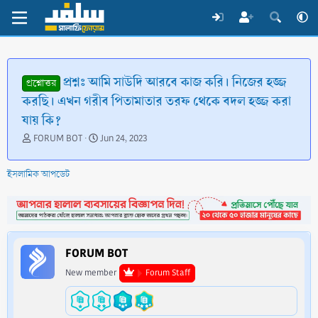
প্রশ্নঃ আমি সাউদি আরবে কাজ করি। নিজের হজ্জ
প্রশ্নোত্তর
করছি। এখন গরীব পিতামাতার তরফ থেকে বদল হজ্জ করা
যায় কি?
T
S
FORUM BOT
Jun 24, 2023
h
t
r
a
ইসলামিক আপডেট
e
r
a
t
d
d
s
a
t
t
a
e
FORUM BOT
r
t
New member
Forum Staff
e
r