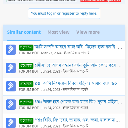
You must log in or register to reply here.
Similar content
Most view
View more
আমি সাউদি আরবে কাজ করি। নিজের হজ্জ করছি। এখন গরীব পিতামাতার তরফ থেকে বদল হজ্জ করা যায় কি?
প্রশ্নোত্তর
FORUM BOT
Mar 23, 2024
ইসলামিক আপডেট
হাদীস: হে আদম সন্তান! যখন তুমি আমাকে ডাকবে ও আমার ক্ষমার আশা রাখবে, আমি তোমাকে ক্ষমা করব, তোমার অবস্থা যাই হোক না কেন; আমি কোনো পরোয়া করি না। হে আদম স
প্রশ্নোত্তর
FORUM BOT
Jun 24, 2023
ইসলামিক আপডেট
প্রশ্ন: আমি নিঃসন্তান বিধবা মহিলা। আমার বয়স ৬০ বছর। আমার চাচি শাশুড়ি তাঁর ছেলেকে নিয়ে হজ্জে যাবেন। আমি কি তাদের সাথে হজ্জে যেতে পারব?
প্রশ্নোত্তর
FORUM BOT
Jun 24, 2023
ইসলামিক আপডেট
প্রশ্নঃ উলঙ্গ হয়ে গোসল করা যাবে কি? পুরুষ-মহিলা উলঙ্গ গোসলের ক্ষেত্রে ইসলাম কি বলে?
প্রশ্নোত্তর
FORUM BOT
Jun 24, 2023
ইসলামিক আপডেট
প্রশ্নঃ বিড়ি, সিগারেট, তামাক, গুল, জদ্দা, হালাল নাকি হারাম ?
প্রশ্নোত্তর
FORUM BOT
Jun 24, 2023
ইসলামিক আপডেট