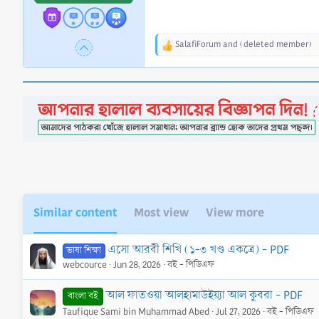
SalafiForum
and
(deleted member)
R
e
a
c
t
i
o
n
s
:
Similar content
Most view
View more
এসো আরবী শিখি (১-৩ খণ্ড একত্রে) - PDF
ভাষা শিক্ষা
webcource
Jun 28, 2026
বই - পিডিএফ
আল ফাতওয়া আলহামাউইয়্যা আল কুবরা - PDF
বাংলা বই
Taufique Sami bin Muhammad Abed
Jul 27, 2026
বই - পিডিএফ