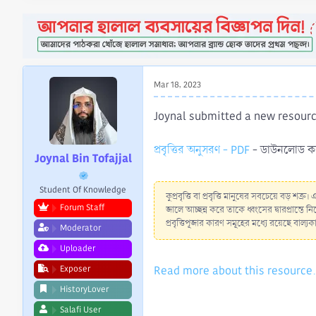
a
e
r
t
e
r
Mar 18, 2023
Joynal submitted a new resourc
প্রবৃত্তির অনুসরণ - PDF
- ডাউনলোড করু
Joynal Bin Tofajjal
Student Of Knowledge
কুপ্রবৃত্তি বা প্রবৃত্তি মানুষের সবচেয়ে বড় শত
Forum Staff
জালে আচ্ছন্ন করে তাকে ধ্বংসের দ্বারপ্রান্ত
প্রবৃত্তিপূজার কারণ সমূহের মধ্যে রয়েছে বাল্যকালে
Moderator
Uploader
Read more about this resource.
Exposer
HistoryLover
Salafi User