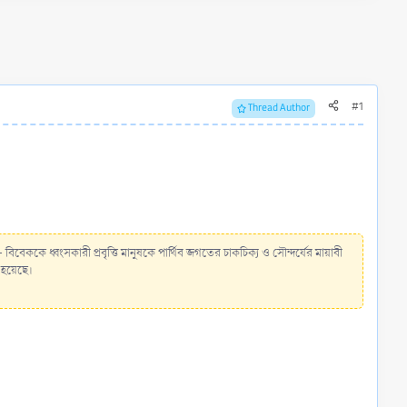
#1
Thread Author
্ধি- বিবেককে ধ্বংসকারী প্রবৃত্তি মানুষকে পার্থিব জগতের চাকচিক্য ও সৌন্দর্যের মায়াবী
 হয়েছে।