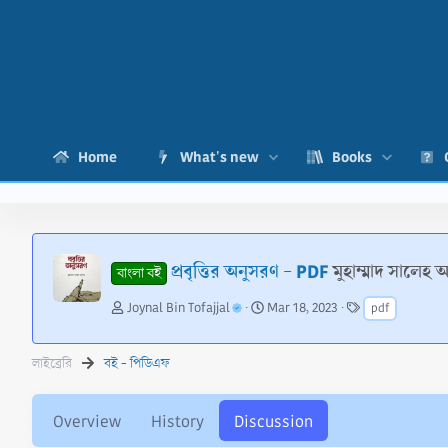
Home
What's new
Books
প্রবৃত্তির অনুসরণ - PDF
মুহাম্মাদ সালেহ 
বাংলা বই
T
S
T
Joynal Bin Tofajjal
Mar 18, 2023
pdf
h
t
a
r
a
g
e
r
s
লাইব্রেরি
বই - পিডিএফ
a
t
d
d
s
a
Overview
History
Discussion
t
t