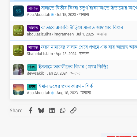
সালাতে দ্বিতীয় কিংবা চতুর্থ রাকা'আতে দাঁড়ানোর আগে
সালাত
Abu Abdullah
Jul 15, 2023
অন্যান্য
কাতারে একাকি দাঁড়িয়ে সালাত আদায়ের বিধান
সালাত
abdulazizulhakimgrameen
Jul 1, 2026
অন্যান্য
ফরয নামাযের সালাম শেষে প্রথমে এক বার আল্লাহু আকব
সালাত
Shahidul Islam
Apr 13, 2024
অন্যান্য
ইসলামে তাক্বলীদের বিধান (প্রথম কিস্তি)
প্রবন্ধ
devvsakib
Jan 23, 2024
অন্যান্য
ঈমান ভঙ্গের প্রথম কারণ - শির্ক
প্রবন্ধ
Abu Abdullah
Aug 18, 2023
অন্যান্য
Facebook
Bluesky
LinkedIn
WhatsApp
Link
Share: