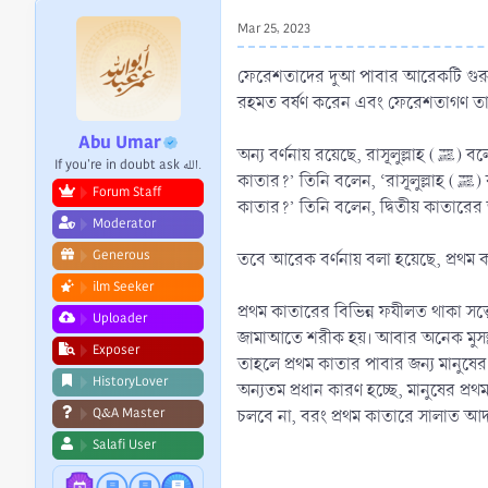
r
Mar 25, 2023
t
e
ফেরেশতাদের দুআ পাবার আরেকটি গুরুত্বপূর্ণ মাধ্যম হলো 
r
রহমত বর্ষণ করেন এবং ফেরেশতাগণ তা
Abu Umar
অন্য বর্ণনায় রয়েছে, রাসূলুল্লাহ (ﷺ) বলেন, ‘নিশ্চয় আল্লাহ প্রথম কাতারের লোকের ওপর রহমত বর্ষণ করেন এবং ফেরেশতাগণ তাদের জন্য দুআ করেন। তখন সাহাবীগণ বলেন, ‘দ্বিতীয়
If you're in doubt ask الله.
কাতার?’ তিনি বলেন, ‘রাসূলুল্লাহ (ﷺ) বলেন, ‘নিশ্চয় আল্লাহ প্রথম কাতারের লোকের ওপর রহমত বর্ষণ করেন এবং ফেরেশতাগণ তাদের জন্য দুআ করেন।’ সাহাবীগণ বলেন, ‘দ্বিতীয়
Forum Staff
কাতার?’ তিনি বলেন, দ্বিতীয় কাতারে
Moderator
Generous
তবে আরেক বর্ণনায় বলা হয়েছে, প্রথম
ilm Seeker
প্রথম কাতারের বিভিন্ন ফযীলত থাকা সত
Uploader
জামাআতে শরীক হয়। আবার অনেক মুসল্ল
Exposer
তাহলে প্রথম কাতার পাবার জন্য মানুষে
HistoryLover
অন্যতম প্রধান কারণ হচ্ছে, মানুষের প
Q&A Master
চলবে না, বরং প্রথম কাতারে সালাত আ
Salafi User