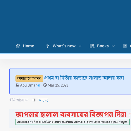
Home
What's new
Books
প্রথম বা দ্বিতীয় কাতারে সালাত আদায় করা
ফাযায়েলে আমল
T
S
Abu Umar
Mar 25, 2023
h
t
r
a
দ্বীনি আলোচনা
অন্যান্য
e
r
a
t
d
d
s
a
t
t
a
e