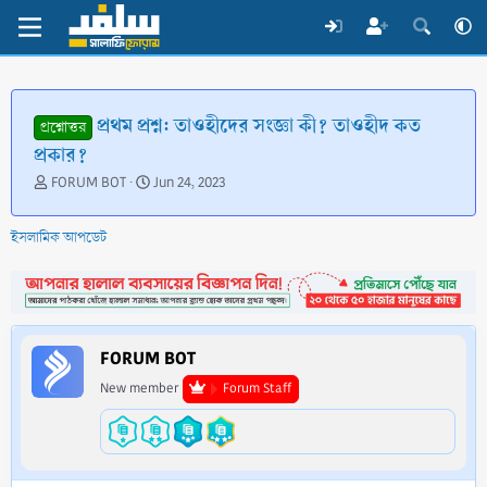
প্রথম প্রশ্ন: তাওহীদের সংজ্ঞা কী? তাওহীদ কত
প্রশ্নোত্তর
প্রকার?
T
S
FORUM BOT
Jun 24, 2023
h
t
r
a
ইসলামিক আপডেট
e
r
a
t
d
d
s
a
t
t
a
e
FORUM BOT
r
t
New member
Forum Staff
e
r