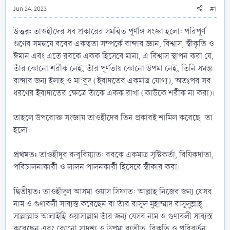
Jun 24, 2023
#1
উত্তর:
তাওহীদের সব প্রকারের সমন্বিত পূর্ণাঙ্গ সংজ্ঞা হলো: পরিপূর্ণ
গুণের সমন্বয়ে রবের একত্বতা সম্পর্কে বান্দার জ্ঞান, বিশ্বাস, স্বীকৃতি ও
ঈমান এবং এতে রবকে একক হিসেবে মানা, এ বিশ্বাস স্থাপন করা যে,
তাঁর কোনো শরীক নেই, তাঁর পূর্ণতায় কোনো উপমা নেই, তিনি সমস্ত
বান্দার জন্য ইলাহ ও মা‘বুদ (ইবাদতের একমাত্র যোগ্য), অতঃপর সব
ধরণের ইবাদাতের ক্ষেত্রে তাঁকে একক রাখা (কাউকে শরীক না করা)।
তাহলে উপরোক্ত সংজ্ঞায় তাওহীদের তিন প্রকারই শামিল করেছে। তা
হলো:
প্রথমত:
তাওহীদুর রুবুবিয়্যাত: রবকে একমাত্র সৃষ্টিকর্তা, রিযিকদাতা,
পরিচালনাকারী ও লালন পালনকারী হিসেবে স্বীকার করা।
দ্বিতীয়ত:
তাওহীদুল আসমা ওয়াস সিফাত: আল্লাহ নিজের জন্য যেসব
নাম ও গুণাবলী সাব্যস্ত করেছেন বা তাঁর রাসূল মুহাম্মাদ রাসূলুল্লাহ্
সাল্লাল্লাহু আলাইহি ওয়াসাল্লাম তাঁর জন্য যেসব নাম ও গুণাবলী সাব্যস্ত
করেছেন এবং কোনো সাদৃশ্য ও উপমা ব্যতীত, বিকৃতি ও পরিবর্তন