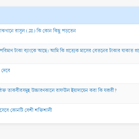
অতিরিক্ত তাকবীর বলার ক্ষেত্রে প্রতি দু’ তাকবীরের মাঝখানে রাসুল (ﷺ) কি কোন কিছু পড়তেন
পরিমাণ টাকা ব্যাংকে আছে। আমি কি প্রত্যেক মাসের বেতনের টাকার যাকাত প্
ে দেবে
িরিক্ত তাকবীরসমূহ উচ্চারণকালে রাফঊল ইয়াদায়েন করা কি যরূরী?
সেবে কোনটি বেশী শক্তিশালী