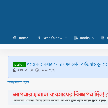
Home
What's new
Books
প্রত্যেক তাকবীর বলার সময় কোন পর্যন্ত হাত তুলতে 
প্রশ্নোত্তর
T
S
FORUM BOT
Jun 24, 2023
h
t
r
a
ইসলামিক আপডেট
e
r
a
t
d
d
s
a
t
t
a
e