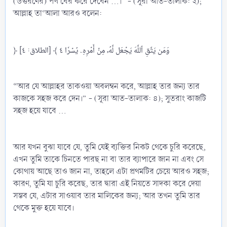
(উত্তরণের) পথ বের করে দেবেন ...।” - (সূরা আত-তালাক: ২);
আল্লাহ তা‘আলা আরও বলেন:
﴿ وَمَن يَتَّقِ ٱللَّهَ يَجۡعَل لَّهُۥ مِنۡ أَمۡرِهِۦ يُسۡرٗا ٤ ﴾ [الطلاق: ٤]
“আর যে আল্লাহর তাকওয়া অবলম্বন করে, আল্লাহ তার জন্য তার
কাজকে সহজ করে দেন।” - (সূরা আত-তালাক: ৪); সুতরাং কাজটি
সহজ হয়ে যাবে ...
আর যখন বুঝা যাবে যে, তুমি যেই ব্যক্তির নিকট থেকে চুরি করেছে,
এখন তুমি তাকে চিনতে পারছ না বা তার ব্যাপারে জান না এবং সে
কোথায় আছে তাও জান না, তাহলে এটা প্রথমটির চেয়ে আরও সহজ;
কারণ, তুমি যা চুরি করেছ, তার দ্বারা এই নিয়তে সাদকা করে দেয়া
সম্ভব যে, এটার সাওয়াব তার মালিকের জন্য; আর তখন তুমি তার
থেকে মুক্ত হয়ে যাবে।