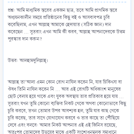
প্রশ্ন: আমি মাধ্যমিক স্তরের একজন ছাত্র, তবে আমি প্রাথমিক স্তরে
অধ্যয়নকালীন সময়ে প্রতিষ্ঠানের কিছু বই ও আসবাবপত্র চুরি
করেছিলাম, এখন আল্লাহ আমাকে হেদায়াত (সঠিক জ্ঞান) দান
করেছেন ... সুতরাং এখন আমি কী করব, আল্লাহ আপনাদেরকে উত্তম
পুরস্কার দান করুন?
উত্তর: আলহামদুলিল্লাহ্‌।
আল্লাহ তা‘আলা এমন কোন রোগ নাযিল করেন নি, যার চিকিৎসা বা
ঔষধ তিনি নাযিল করেন নি ... আর এই রোগটি অধিকাংশ মানুষের
ছোট বেলায় হয়ে থাকে এবং যুবক অবস্থায় তার প্রতিকার হয়ে যায় ...
সুতরাং যখন তুমি কোনো ব্যক্তির নিকট থেকে অথবা কোনোভাবে কিছু
চুরি করবে, তখন তোমার উপর আবশ্যক হল, তুমি যার কাছ থেকে
চুরি করেছ, তার সাথে যোগাযোগ করবে ও তার কাছে তা পৌঁছিয়ে
দেবে এবং বলবে: আমার নিকট আপনার এই এই জিনিস রয়েছে,
অতঃপর তোমাদের উভয়ের মাঝে একটি সংশোধনমূলক সমাধানে