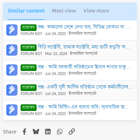
Similar content
Most view
View more
প্রশ্ন: আমাদের দেশে দেখা যায়, বিভিন্ন দোকান বা ব্যাবসায়িক প্রতিষ্ঠানের নাম ‘বিসমিল্লাহ’ শব্দের দ্বারা রাখা হয়। এটা কি ঠিক?
প্রশ্নোত্তর
FORUM BOT
Jun 24, 2023
ইসলামিক আপডেট
বিড়ি ফ্যাক্টরি, তামাক ফ্যাক্টরি, মদ্য ভাটি প্রভৃতি অবৈধ ব্যবসা ও প্রতিষ্ঠানের মালিকরা হজ্জ করতে আসে। তাদের হজ্জ কি শুদ্ধ হয়?
প্রশ্নোত্তর
FORUM BOT
Mar 23, 2024
ইসলামিক আপডেট
প্রশ্ন : আমি সরকারী প্রতিষ্ঠানের হিসাব শাখায় চাকুরীরত। মূল দায়িত্ব না হ’লেও এর পাশাপাশি আমাকে প্রভিডেন্ট ফান্ড সংক্রান্ত কাজও করতে হয়। এমতাবস্থায় এ চা
প্রশ্নোত্তর
FORUM BOT
Jun 24, 2023
ইসলামিক আপডেট
প্রশ্ন: একটি সূদী আর্থিক প্রতিষ্ঠান থেকে কর্মচারীদের প্রতিষ্ঠানের খরচে প্রতিবছর হজ্জে পাঠানো হয়। উক্ত অর্থ দিয়ে হজ্জ করলে তা কবুলযোগ্য হবে কি?
প্রশ্নোত্তর
FORUM BOT
Jun 24, 2023
ইসলামিক আপডেট
প্রশ্ন : আমি প্রিন্টিং-এর ব্যবসা করি। ব্যবসায়িক স্বার্থে আমাকে বিভিন্ন প্রতিষ্ঠানের শিরক-বিদ‘আত, হারাম-হালাল ইত্যাদি কার্যাবলীর পোস্টার, দাওয়াতকার্ড ই
প্রশ্নোত্তর
FORUM BOT
Jun 24, 2023
ইসলামিক আপডেট
Facebook
Bluesky
LinkedIn
WhatsApp
Link
Share: