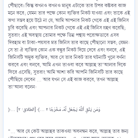
পৌঁছাবে। কিন্তু কখনও কখনও মানুষ এটাকে তার উপর কষ্টকর কাজ
মনে করে; যেমন তার পক্ষে কোন ব্যক্তির নিকট যাওয়া এবং তাকে এই
কথা সম্ভব হয়ে উঠে না যে, আমি আপনার নিকট থেকে এই এই জিনিস
চুরি করেছি এবং আপনার নিকট থেকে এই এই জিনিস গ্রহণ করেছি;
সুতরাং এই অবস্থায় তোমার পক্ষে ভিন্ন পন্থায় পরোক্ষভাবে এসব
দিরহাম বা টাকা-পয়সার মত জিনিস তার কাছে পৌঁছানো সম্ভব; যেমন:
সে তা ঐ ব্যক্তির কোন এক বন্ধুর নিকট দিয়ে দেবে এবং বলবে, এই
জিনিসটি অমুক ব্যক্তির; আর সে তার নিকট তার ঘটনাটি খুলে বর্ণনা
করবে এবং বলবে, আমি এখন তাওবা করে আল্লাহ তা‘আলার দিকে
ফিরে এসেছি; সুতরাং আমি আশা করি আপনি জিনিসটি তার কাছে
পৌঁছিয়ে দেবেন ... আর যখন সে এই কাজ করবে, তখন আল্লাহ
তা‘আলা বলেন:
﴿... وَمَن يَتَّقِ ٱللَّهَ يَجۡعَل لَّهُۥ مَخۡرَجٗا ٢ ...﴾ [الطلاق: ٢]
“... আর যে কেউ আল্লাহর তাকওয়া অবলম্বন করে, আল্লাহ তার জন্য