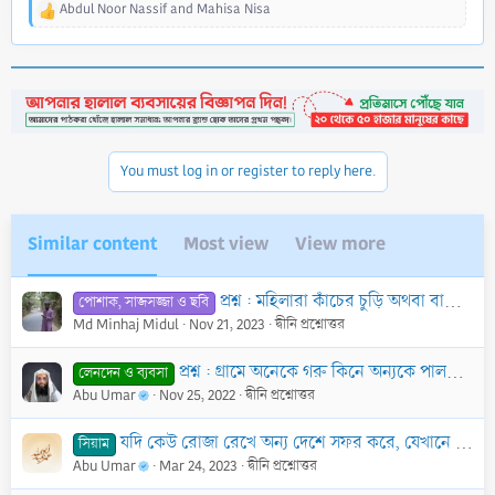
Abdul Noor Nassif
and
Mahisa Nisa
R
e
a
c
t
i
o
n
You must log in or register to reply here.
s
:
Similar content
Most view
View more
প্রশ্ন : মহিলারা কাঁচের চুড়ি অথবা বাজনাযুক্ত অলংকার পরিধান করতে পারবে কি?
পোশাক, সাজসজ্জা ও ছবি
Md Minhaj Midul
Nov 21, 2023
দ্বীনি প্রশ্নোত্তর
প্রশ্ন : গ্রামে অনেকে গরু কিনে অন্যকে পালন করতে দেয়, কয়েক বছর পর তা বিক্রি করে উভয় পক্ষ লভ্যাংশ ভাগ করে নেয়। এরূপ চুক্তি জায়েয কি?
লেনদেন ও ব্যবসা
Abu Umar
Nov 25, 2022
দ্বীনি প্রশ্নোত্তর
যদি কেউ রোজা রেখে অন্য দেশে সফর করে, যেখানে রোজা দেরিতে শুরু হয়েছে, এক্ষেত্রে কি তাকে ৩১ দিন রোজা পালন করতে হবে?
সিয়াম
Abu Umar
Mar 24, 2023
দ্বীনি প্রশ্নোত্তর