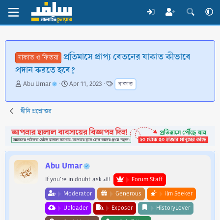
প্রতিমাসে প্রাপ্য বেতনের যাকাত কীভাবে
যাকাত ও ফিতরা
প্রদান করতে হবে?
T
S
T
Abu Umar
Apr 11, 2023
যাকাত
h
t
a
r
a
g
e
r
s
দ্বীনি প্রশ্নোত্তর
a
t
d
d
s
a
t
t
a
e
Abu Umar
r
t
If you're in doubt ask الله.
Forum Staff
e
Moderator
Generous
ilm Seeker
r
Uploader
Exposer
HistoryLover