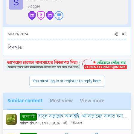
S
o
Blogger
n
s
:
Mar 24, 2024
#2
বিদআত
You must log in or register to reply here.
Similar content
Most view
View more
রাসূল সাল্লাল্লাহু আলাইহি ওয়াসাল্লামের সালাত বনাম প্রচলিত সালাত - PDF
বাংলা বই
mhmithun
Jan 15, 2026
বই - পিডিএফ