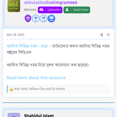
r
abdulazizulhakimgrameen
Altruistic
Uploader
Salafi User
Dec 29, 2023
#1
প্রচলিত বিভিন্ন খতম - PDF
- ডাউনলোড করুন প্রচলিত বিভিন্ন খতম
বইয়ের পিডিএফ
প্রচলিত বিভিন্ন খতম নিয়ে সুন্দর আলোচনা করা হয়েছে।
Read more about this resource...
Araf
,
Ruhi
,
Affaan Chy
and 22 others
R
e
a
c
t
i
Shahidul Islam