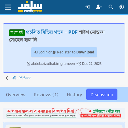
প্রচলিত বিভিন্ন খতম - PDF
শাইখ মোস্তফা
বাংলা বই
সোহেল হালালি
Download
Login or
Register to
T
S
abdulazizulhakimgrameen
Dec 29, 2023
h
t
r
a
বই - পিডিএফ
e
r
a
t
d
d
Overview
Reviews (1)
History
Discussion
s
a
t
t
a
e
r
t
e