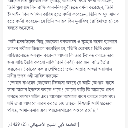
আহমাদ বিন মুহাম্মাদ বিন সুরাইহ আমাদের নিকট বর্ণনা করেছেন,
তিনি মুহাম্মাদ বিন রাফি আন-নিসাবুরী হতে বর্ণনা করেছেন, তিনি
ইসমাঈল বিন আব্দিল কারিম হতে বর্ণনা করেছেন, তিনি আব্দুস সামাদ
হতে বর্ণনা করেছেন যে তিনি ওয়াহব বিন মুনাব্বিহ (রাহিমাহুল্লাহ) কে
বলতে শুনেছেন,
"বনী ইসরাঈলের কিছু লোকেরা বরকতময় ও সুমহান রবের ব্যাপারে
তাদের নবীকে জিজ্ঞাসা করেছিল যে, "তিনি কোথায়? তিনি কোন
বাড়িগুলোতে অবস্থান করেন? আমরা কি তার ইবাদত করতে তার
জন্য বাড়ি তৈরি করবো নাকি তিনি (নবী) তার জন্য বাড়ি তৈরি
করবেন? (তাদের কথার প্রেক্ষিতে) তখন আল্লাহ আজ্জা ওয়াজাল
নবীর উপর ওহী নাযিল করলেন -
"তোমার কওমের লোকেরা জিজ্ঞাসা করছে যে আমি কোথায়, যাতে
তারা আমার ইবাদত করতে পারে? কোনো বাড়ি কি আমাকে ধারণ
করতে সক্ষম? যমিন এবং আসমান আমাকে ধারণ করতে সক্ষম নয়।
যদি তারা আমাকে ধারণ করতে চায় তাহলে নিশ্চয়ই আমি প্রত্যেক
পবিত্র, আমানতদার এবং পরহেজগারের অন্তরে রয়েছি।"
[«العظمة لأبي الشيخ الأصبهاني» (2/ 429):]