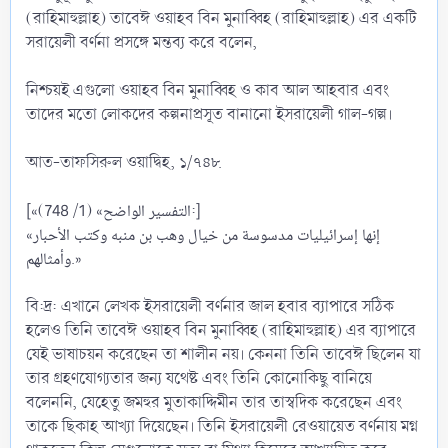
(রাহিমাহুল্লাহ) তাবেঈ ওয়াহব বিন মুনাব্বিহ (রাহিমাহুল্লাহ) এর একটি
সরায়েলী বর্ণনা প্রসঙ্গে মন্তব্য করে বলেন,
নিশ্চয়ই এগুলো ওয়াহব বিন মুনাব্বিহ ও কাব আল আহবার এবং
তাদের মতো লোকদের কল্পনাপ্রসূত বানানো ইসরায়েলী গাল-গল্প।
আত-তাফসিরুল ওয়াদ্বিহ, ১/৭৪৮.
[«التفسير الواضح» (1/ 748):]
«إنها إسرائيليات مدسوسة من خيال وهب بن منبه وكتب الأحبار
وأمثالهم.»
বি:দ্র: এখানে লেখক ইসরায়েলী বর্ণনার জাল হবার ব্যাপারে সঠিক
হলেও তিনি তাবেঈ ওয়াহব বিন মুনাব্বিহ (রাহিমাহুল্লাহ) এর ব্যাপারে
যেই ভাষাচয়ন করেছেন তা শালীন নয়। কেননা তিনি তাবেঈ ছিলেন যা
তার গ্রহণযোগ্যতার জন্য যথেষ্ট এবং তিনি কোনোকিছু বানিয়ে
বলেননি, যেহেতু জমহুর মুতাকাদ্দিমীন তার তাস্বদিক করেছেন এবং
তাকে ছিকাহ আখ্যা দিয়েছেন। তিনি ইসরায়েলী রেওয়ায়েত বর্ণনায় মগ্ন