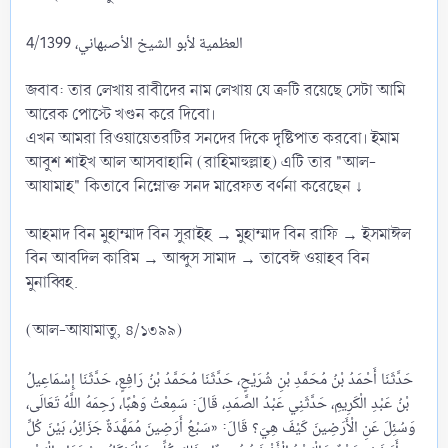
العظمية لأبو الشيخ الأصبهاني، 4/1399
জবাব: তার লেখায় রাবীদের নাম লেখায় যে ত্রুটি রয়েছে সেটা আমি
আরেক পোস্টে খণ্ডন করে দিবো।
এখন আমরা রিওয়ায়েতরটির সনদের দিকে দৃষ্টিপাত করবো। ইমাম
আবুশ শাইখ আল আসবাহানি (রাহিমাহুল্লাহ) এটি তার "আল-
আযামাহ" কিতাবে নিম্নোক্ত সনদ মারেফত বর্ণনা করেছেন ↓
আহমাদ বিন মুহাম্মাদ বিন সুরাইহ → মুহাম্মাদ বিন রাফি → ইসমাঈল
বিন আবদিল কারিম → আব্দুস সামাদ → তাবেঈ ওয়াহব বিন
মুনাব্বিহ.
(আল-আযামাতু, ৪/১৩৯৯)
حَدَّثَنَا أَحْمَدُ بْنُ مُحَمَّدِ بْنِ شُرَيْحٍ، حَدَّثَنَا مُحَمَّدُ بْنُ رَافِعٍ، حَدَّثَنَا إِسْمَاعِيلُ
بْنُ عَبْدِ الْكَرِيمِ، حَدَّثَنِي عَبْدُ الصَّمَدِ، قَالَ: سَمِعْتُ وَهْبًا، رَحِمَهُ اللَّهُ تَعَالَى،
وَسُئِلَ عَنِ الْأَرَضِينَ كَيْفَ هِيَ؟ قَالَ: «‌سَبْعُ ‌أَرَضِينَ ‌مُمَهَّدَةٌ جَزَائِرُ، بَيْنَ كُلِّ