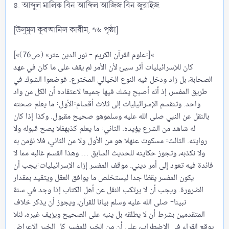
৪. আব্দুল মালিক বিন আব্দিল আজিজ বিন জুরাইজ.
[উলুমুল কুরআনিল কারীম, ৭৬ পৃষ্ঠা]
[«علوم القرآن الكريم - نور الدين عتر» (ص76):]«‌‌
كان للإسرائيليات أثر سيئ لأن الأمر لم يقف على ما كان في عهد
الصحابة، بل زاد ودخل فيه النوع الخيالي المخترع. فوضعوا الشوك في
طريق المفسر، إذ أنه أصبح يشك فيها جميعا لاعتقاده أن الكل من واد
واحد. ‌‌وتنقسم الإسرائيليات إلى ثلاث أقسام:‌‌الأول: ما يعلم صحته
بالنقل عن النبي صلى الله عليه وسلموهو صحيح مقبول. وكذا إذا كان
له شاهد من الشرع يؤيده. ‌‌الثاني: ما يعلم كذبهفلا يصح قبوله ولا
روايته. ‌‌الثالث: مسكوت عنهلا هو من الأول ولا من الثاني، فلا نؤمن به
ولا نكذبه، وتجوز حكايته للحديث السابق … وهذا القسم غالبه مما لا
فائدة فيه تعود إلى أمر ديني. ‌‌موقف المفسر إزاء الإسرائيليات:يجب أن
يكون المفسر يقظا جدا ليستخلص ما يوافق العقل ويتقيد بمقدار
الضرورة. ويجب أن لا يرتكب النقل عن أهل الكتاب إذا وجد في سنة
نبينا- صلى الله عليه وسلم بيانا للقرآن، ويجوز أن يذكر خلاف
المتقدمين بشرط أن لا يطلقه بل ينبه على الصحيح ويزيف غيره، لئلا
يوقع القراء في الاضطراب، على أن من الخير للمفسر كل الخير الإعراض