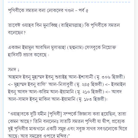
পৃথিবীকে সমতল বলা লোকদের খণ্ডন - পর্ব ৫
তাবেঈ ওয়াহব বিন মুনাব্বিহ (রাহিমাহুল্লাহ) কি পৃথিবীকে সমতল
বলেছেন?
একজন ইমামুল আরদ্বিল মুসাত্তাহা (ছদ্মনাম) ফেসবুকে নিম্নোক্ত
হাদিসটি প্রচার করেছে :
সনদ ↓
আহমাদ ইবনু মুহাম্মদ ইবনু শুরাইহ আল-ইশাবানী (মৃ. ৩০৬ হিজরী)
<- মুহাম্মদ ইবনু রাফি' আল-নিসাবুরী (মৃ. ২৪৫ হিজরী) <- ইসমাইল
ইবনু আবদ আল-করিম আল-ইয়ামানি (মৃ. ২১০ হিজরী) <- আবদ
আল-সামাদ ইবনু মাকিল আল-ইয়ামানি (মৃ. ১৮৩ হিজরী):
"ওয়াহাবকে দুটি যমীন [পৃথিবী] সম্পর্কে জিজ্ঞাসা করা হয়েছিল, তারা
কেমন আছে? তিনি বললেনঃ সাতটি সমতল পৃথিবী যা দ্বীপ, প্রত্যেক
দুই পৃথিবীর মাঝখানে একটি সমুদ্র এবং সবুজ সাগর সবগুলোকে ঘিরে
আছে। আর সমুদ্রের ওপারে মন্দির।"