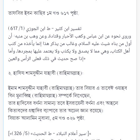
তাফসির ইবন কাছির ১ম খণ্ড ৬১৭ পৃষ্ঠা.
تفسير ابن كثير - ط ابن الجوزي (1/ 617)
وروى نحوه عن ابن عباس وكعب الأحبار وقتادة، وعن ‌وهب ‌بن ‌منبه: أن
أول من بناه شيث عليه السلام، وغالب من يذكر هذا إنما يأخذه من كتب
‌أهل ‌الكتاب، وهي مما لا يصدق ولا يكذب ولا يعتمد عليها بمجردها، وأما
إذا صح حديث في ذلك فعلى الرأس والعين»
২. হাফিয শামসুদ্দীন যাহাবী (রাহিমাহুল্লাহ):
ইমাম শামসুদ্দীন যাহাবী (রাহিমাহুল্লাহ) তার সিয়ার এ তাবেঈ ওয়াহব
বিন মুনাব্বিহ (রাহিমাহুল্লাহ) সম্পর্কে লিখেছেন,
তার হাদিসের বর্ণনা সামান্য তবে ইসরায়েলী বর্ণনা এবং আহলে
কিতাবদের গ্রন্থাদির ব্যাপারে তার অঢেল জ্ঞান রয়েছে।
সিয়ারু আলামিন নুবালা, ৫ম খণ্ড ৩২৬ পৃষ্ঠা.
[«سير أعلام النبلاء - ط الحديث» (5/ 326):]«