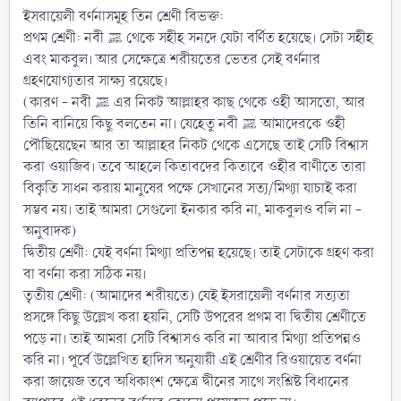
ইসরায়েলী বর্ণনাসমূহ তিন শ্রেণী বিভক্ত:
প্রথম শ্রেণী: নবী ﷺ থেকে সহীহ সনদে যেটা বর্ণিত হয়েছে। সেটা সহীহ
এবং মাকবুল। আর সেক্ষেত্রে শরীয়তের ভেতর সেই বর্ণনার
গ্রহণযোগ্যতার সাক্ষ্য রয়েছে।
(কারণ - নবী ﷺ এর নিকট আল্লাহর কাছ থেকে ওহী আসতো, আর
তিনি বানিয়ে কিছু বলতেন না। যেহেতু নবী ﷺ আমাদেরকে ওহী
পৌছিয়েছেন আর তা আল্লাহর নিকট থেকে এসেছে তাই সেটি বিশ্বাস
করা ওয়াজিব। তবে আহলে কিতাবদের কিতাবে ওহীর বাণীতে তারা
বিকৃতি সাধন করায় মানুষের পক্ষে সেখানের সত্য/মিথ্যা যাচাই করা
সম্ভব নয়। তাই আমরা সেগুলো ইনকার করি না, মাকবুলও বলি না -
অনুবাদক)
দ্বিতীয় শ্রেণী: যেই বর্ণনা মিথ্যা প্রতিপন্ন হয়েছে। তাই সেটাকে গ্রহণ করা
বা বর্ণনা করা সঠিক নয়।
তৃতীয় শ্রেণী: (আমাদের শরীয়তে) যেই ইসরায়েলী বর্ণনার সত্যতা
প্রসঙ্গে কিছু উল্লেখ করা হয়নি, সেটি উপরের প্রথম বা দ্বিতীয় শ্রেণীতে
পড়ে না। তাই আমরা সেটি বিশ্বাসও করি না আবার মিথ্যা প্রতিপন্নও
করি না। পূর্বে উল্লেখিত হাদিস অনুযায়ী এই শ্রেণীর রিওয়ায়েত বর্ণনা
করা জায়েজ তবে অধিকাংশ ক্ষেত্রে দ্বীনের সাথে সংশ্লিষ্ট বিধানের