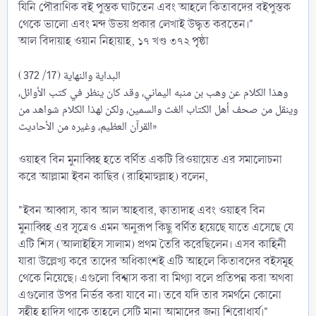
যিনি পৌরাণিক বই পুস্তক ঘাটতেন এবং আহলে কিতাবদের বইপুস্তক
থেকে ভালো এবং মন্দ উভয় প্রকার লেখাই উদ্ধৃত করতেন।"
আল বিদায়াহ ওয়ান নিহায়াহ, ১৭ খণ্ড ৩৭২ পৃষ্ঠা
البداية والنهاية (17/ 372)
وهذا الكلام عن ‌وهب ‌بن ‌منبه اليماني، وقد كان ينظر في كتب الأوائل،
وينقل من صحف ‌أهل ‌الكتاب الغث والسمين، ولكن لهذا الكلام شواهد من
القرآن العظيم، وغيره من الأحاديث»
ওয়াহব বিন মুনাব্বিহ হতে বর্ণিত একটি রিওয়ায়েত এর সমালোচনা
করে আল্লামা ইবন কাছির (রাহিমাহুল্লাহ) বলেন,
"ইবন আব্বাস, কাব আল আহবার, ক্বাতাদাহ এবং ওয়াহব বিন
মুনাব্বিহ এর সূত্রেও এমন অনুরূপ কিছু বর্ণিত হয়েছে যাতে এসেছে যে
এটি শিস (আলাইহিস সালাম) প্রথম তৈরি করেছিলেন। এসব কাহিনী
যারা উল্লেখ্য করে তাদের অধিকাংশই এটি আহলে কিতাবদের বইসমূহ
থেকে নিয়েছে। এগুলো বিশ্বাস করা বা মিথ্যা বলে প্রতিপন্ন করা অথবা
এগুলোর উপর নির্ভর করা যাবে না। তবে যদি তার সমর্থনে কোনো
সহীহ হাদিস থাকে তাহলে সেটি মানা আমাদের জন্য শিরোধার্য।"