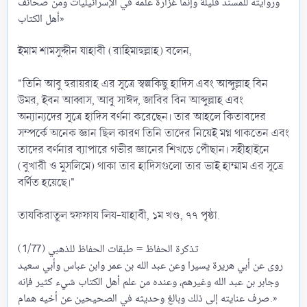
وروايته للمسند قليلة وإنما غزارة علمه في الإسرائيليات ومن صحائف
أهل الكتاب»
ইমাম শামসুদ্দীন যাহাবী (রাহিমাহুল্লাহ) বলেন,
"তিনি আবু হুরায়রাহ এর সূত্রে স্বল্পকিছু হাদিস এবং আব্দুল্লাহ বিন
উমর, ইবন আব্বাস, আবু সাঈদ, জাবির বিন আব্দুল্লাহ এবং
অন্যান্যদের সূত্রে হাদিস বর্ণনা করেছেন। তার আহলে কিতাবদের
সম্পর্কে অনেক জ্ঞান ছিল কারণ তিনি তাদের নিয়েই মগ্ন থাকতেন এবং
তাদের বর্ণনার ব্যাপারে গভীর জ্ঞানের শিখড়ে পৌঁছান। সহীহাইনে
(বুখারী ও মুসলিমে) থাকা তার হাদিসগুলো তার ভাই হাম্মাম এর সূত্রে
বর্ণিত হয়েছে।"
তাযকিরাতুল হুফফায লিয-যাহাবী, ১ম খণ্ড, ৭৭ পৃষ্ঠা.
تذكرة الحفاظ = طبقات الحفاظ للذهبي (1/77)
روى عن أبي هريرة يسيرا وعن عبد الله بن عمر وابن عباس وأبي سعيد
وجابر بن عبد الله وغيرهم، وعنده من علم ‌أهل ‌الكتاب شيء كثير فإنه
صرف عنايته إلى ذلك وبالغ وحديثه في الصحيحين عن أخيه همام.»