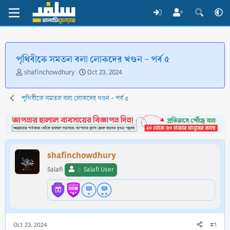
পৃথিবীকে সমতল বলা লোকদের খণ্ডন - পর্ব ৫
T
S
shafinchowdhury
Oct 23, 2024
h
t
r
a
পৃথিবীকে সমতল বলা লোকদের খণ্ডন - পর্ব ৫
e
r
a
t
d
d
s
a
t
t
a
e
shafinchowdhury
r
t
Salafi
Salafi User
e
r
Oct 23, 2024
#1