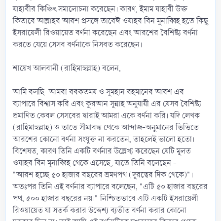
যাহাবীর কিঞ্চিৎ সমালোচনা করেছেন। কারণ, ইমাম যাহাবী উক্ত
কিতাবে আল্লাহর আরশ প্রসঙ্গে তাবেঈ ওয়াহব বিন মুনাব্বিহ হতে কিছু
ইসরায়েলী রিওয়ায়েত বর্ণনা করেছেন এবং আরশের বৈশিষ্ট্য বর্ণনা
করতে যেয়ে সেসব বর্ণনাকে নিসবত করেছেন।
শায়েখ আলবানী (রাহিমাহুল্লাহ) বলেন,
আমি বলছি: আমরা বরকতময় ও সুমহান রহমানের আরশ এর
ব্যাপারে বিশ্বাস করি এবং কুরআন সুন্নাহ অনুযায়ী এর যেসব বৈশিষ্ট্য
প্রমাণিত কেবল সেসবের দ্বারাই আমরা একে বর্ণনা করি। যদি লেখক
(রাহিমাহুল্লাহ) ও তাতে সীমাবদ্ধ থেকে আন্দাজ-অনুমানের ভিত্তিতে
আরশের কোনো বর্ণনা সংযুক্ত না করতেন, তাহলেই ভালো হতো।
বিশেষত, কারণ তিনি একটি বর্ণনার উল্লেখ্য করেছেন যেটি মূলত
ওয়াহব বিন মুনাব্বিহ থেকে এসেছে, যাতে তিনি বলেছেন -
"আরশ হচ্ছে ৫০ হাজার বছরের ভ্রমণপথ (দূরত্বের দিক থেকে)"।
অতঃপর তিনি এই বর্ণনার ব্যাপারে বলেছেন, "এটি ৫০ হাজার বছরের
পথ, ৫০০ হাজার বছরের নয়।" নিশ্চিতভাবে এটি একটি ইসরায়েলী
রিওয়ায়েত যা সতর্ক করার উদ্দেশ্য ব্যতীত বর্ণনা করার কোনো