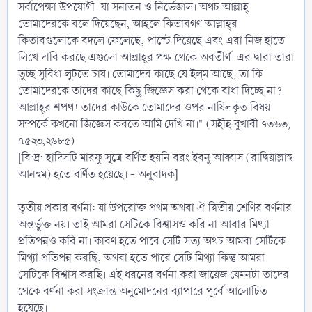
সর্বাপেক্ষা উপযোগী। যা সনাতন ও নির্ভেজাল। অথচ আল্লাহ্
তোমাদেরকে বলে দিয়েছেন, আহলে কিতাবগণ আল্লাহ্‌র
কিতাবগুলোকে বদলে ফেলেছে, পাল্টে দিয়েছে এবং এরা নিজ হাতে
লিখে দাবি করছে এগুলো আল্লাহ্‌র পক্ষ থেকে অবতীর্ণ। এর দ্বারা তারা
তুচ্ছ সুবিধা লুটতে চায়। তোমাদের কাছে যে ইল্‌ম আছে, তা কি
তোমাদেরকে তাদের কাছে কিছু জিজ্ঞেস করা থেকে বাধা দিচ্ছে না?
আল্লাহ্‌র শপথ! তাদের কাউকে তোমাদের ওপর নাযিলকৃত বিষয়
সম্পর্কে কখনো জিজ্ঞেস করতে আমি দেখি না।" (সহীহ বুখারী ৭৩৬৩,
৭৫২৩,২৬৮৫)
[বি:দ্র: হাদিসটি মারফু সূত্রে বর্ণিত হয়নি বরং ইবনু আব্বাস (রাদ্বিয়াল্লাহু
আনহুম) হতে বর্ণিত হয়েছে। - অনুবাদক]
তৃতীয় প্রকার বর্ণনা: যা উপরোক্ত প্রথম অথবা ঐ দ্বিতীয় শ্রেণির বর্ণনার
অন্তর্ভুক্ত নয়। তাই আমরা সেটিকে বিশ্বাসও করি না আবার মিথ্যা
প্রতিপন্নও করি না। কারণ হতে পারে সেটি সত্য অথচ আমরা সেটিকে
মিথ্যা প্রতিপন্ন করছি, অথবা হতে পারে সেটি মিথ্যা কিন্তু আমরা
সেটিকে বিশ্বাস করছি। এই ধরনের বর্ণনা করা জায়েজ যেমনটা তাদের
থেকে বর্ণনা করা সংক্রান্ত অনুমোদনের ব্যাপারে পূর্বে আলোচিত
হয়েছে।