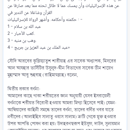
عن هذه الإسرائيليات وأن يمسك عما لا طائل تحته مما يعد صارفا عن
القرآن وشاغلا عن التدبر في
حكمته وأحكامه. ‌‌وأشهر الرواة للإسرائيليات : -
1 - عبد الله بن سلام
2 - كعب الأحبار.
3 - وهب بن منبه.
4 - عبد الملك بن عبد العزيز بن جريج»
সৌদি আরবের কুল্লিয়্যাতুশ শারীয়াহ এর সাবেক অধ্যাপক, মিসরের
আল আযহার ভার্সিটির উসুলূদ-দ্বীন বিভাগের সাবেক ডীন শায়েখ
মুহাম্মাদ আবু শুহবাহ (রাহিমাহুল্লাহ) বলেন,
দ্বিতীয় প্রকার বর্ণনা:
আমাদের কাছে থাকা শরীয়তের জ্ঞান অনুযায়ী যেসব ইসরায়েলী
বর্ণনাকে শরীয়ত বিরোধী হওয়ায় আমরা মিথ্যা হিসেবে পাই। যেমন:
আম্বিয়াদের কাহিনী সমন্ধে তাদের বর্ণনা, তাদের বর্ণিত খবর যাতে
নবীদের (আলাইহিস সালাতু ওয়াস সালাম) ত্রুটি থেকে মুক্ত হওয়ার
উপর আপত্তি পোষণ করা হয়। উদাহরণস্বরূপ ইউসুফ, দাউদ, সুলায়মান