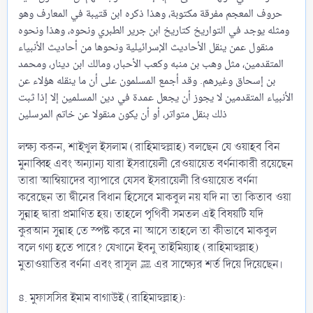
حروف المعجم مفرقة مكتوبة، وهذا ذكره ابن قتيبة في المعارف وهو
ومثله يوجد في التواريخ كتاريخ ابن جرير الطبري ونحوه، وهذا ونحوه
منقول عمن ينقل الأحاديث الإسرائيلية ونحوها من أحاديث الأنبياء
المتقدمين، مثل ‌وهب ‌بن ‌منبه وكعب الأحبار، ومالك ابن دينار، ومحمد
بن إسحاق وغيرهم. وقد أجمع المسلمون على أن ما ينقله هؤلاء عن
الأنبياء المتقدمين لا يجوز أن يجعل عمدة في دين المسلمين إلا إذا ثبت
ذلك بنقل متواتر، أو أن يكون منقولا عن خاتم المرسلين
লক্ষ্য করুন, শাইখুল ইসলাম (রাহিমাহুল্লাহ) বলছেন যে ওয়াহব বিন
মুনাব্বিহ এবং অন্যান্য যারা ইসরায়েলী রেওয়ায়েত বর্ণনাকারী রয়েছেন
তারা আম্বিয়াদের ব্যাপারে যেসব ইসরায়েলী রিওয়ায়েত বর্ণনা
করেছেন তা দ্বীনের বিধান হিসেবে মাকবুল নয় যদি না তা কিতাব ওয়া
সুন্নাহ দ্বারা প্রমাণিত হয়। তাহলে পৃথিবী সমতল এই বিষয়টি যদি
কুরআন সুন্নাহ তে স্পষ্ট করে না আসে তাহলে তা কীভাবে মাকবুল
বলে গণ্য হতে পারে? যেখানে ইবনু তাইমিয়্যাহ (রাহিমাহুল্লাহ)
মুতাওয়াতির বর্ণনা এবং রাসূল ﷺ এর সাক্ষ্যের শর্ত দিয়ে দিয়েছেন।
৪. মুফাসসির ইমাম বাগাউই (রাহিমাহুল্লাহ):