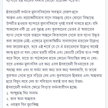
ব্যাপারে এই ধরনের বর্ণনার কোনো প্রয়োজন পড়ে না।
ইসরায়েলী বর্ণনার মুফাসসিরদের অবস্থান যেরূপ হবে:
আক্বল এবং প্রয়োজনীয়তার সাথে সামঞ্জস্য রেখে কোনো সিদ্ধান্তে
উপনীত হওয়ার ব্যাপারে মুফাসসিরকে খুবই সতর্ক থাকতে হবে। যদি
আমাদের নবী ﷺ এর সুন্নাহ এবং কুরআনের ভেতর ঐ আয়াতের
ব্যাখা থেকে থাকে তাহলে আহলে কিতাবদের থেকে তার ব্যাখা উদ্ধৃত
করা জায়েজ নেই। এক্ষেত্রে মুতাকাদ্দিমীন সালাফদের মতভেদ উল্লেখ্য
করা জায়েজ হবে, তবে এই শর্তে যে সে ঐ মতভেদকে উল্লেখ্য করেই
ক্ষান্ত হবে না বরং কোন মতটি সঠিক এবং কোনটি বেঠিক তাও স্পষ্ট
করে দিবে, যাতে তা পাঠকদের মাঝে কোনো বিভ্রান্তির জন্ম না দেয়।
তবে একজন মুফাসসির এর জন্য এসব ইসরায়েলী রিওয়ায়েত কে
অগ্রাহ্য করা এবং যা বর্ণনা করা জন্য তার জন্য অদরকারি, যা তাকে
কুরআন থেকে দূরে সড়িয়ে দেয় এবং কুরআনের হিকমত এবং আহকাম
হতে বিমুখ করে দেয় তা পরিত্যাগ করাই তার জন্য উত্তম।
ইসরায়েলী বর্ণনার ক্ষেত্রে বিখ্যাত বর্ণনকারীগণ হচ্ছে:
১. আব্দুল্লাহ বিন সালাম
২. কাব আল আহবার
৩. ওয়াহব বিন মুনাব্বিহ