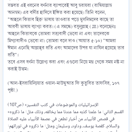
সম্ভবত এই ধরনের বর্ণনার ব্যাপারেই আবু হুরায়রা (রাদ্বিয়াল্লাহু
আনহুম) এর বর্ণিত হাদিসে ইঙ্গিত করা হয়েছে। তিনি বলেন,
"আহলে কিতাব হিব্রু ভাষায় তাওরাত পড়ে মুসলিমদের কাছে তা
আরবী ভাষায় ব্যাখ্যা করত। (এ সমন্ধে) রসূলুল্লাহ (ﷺ) বলেছেনঃ
আহলে কিতাবকে তোমরা সত্যবাদী ভেবো না এবং তাদেরকে
মিথ্যাবাদীও ভেবো না। তোমরা বলে দাও (আয়াত ৫:১০) "আমরা
ঈমান এনেছি আল্লাহ্‌র প্রতি এবং আমাদের উপর যা নাযিল হয়েছে তার
প্রতি"।
তবে এসব বর্ণনা উল্লেখ্য করা এবং এগুলো নিয়ে মগ্ন থেকে সময় নষ্ট না
করাই উত্তম।
(আল-ইসরায়িল্যিয়াত ওয়াল-মাউদ্বুআত ফি কুতুবিত তাফসির, ১০৭
পৃষ্ঠা.)
الإسرائيليات والموضوعات في كتب التفسير» (ص107)
«القسم الثاني: ما علمنا كذبه مما عندنا مما يخالفه، وذلك مثل: ما ذكروه
في قصص الأنبياء، من أخبار تطعن في عصمة الأنبياء عليه الصلاة
والسلام، كقصة يوسف، وداود، وسليمان ومثل: ما ذكروه في توراتهم: