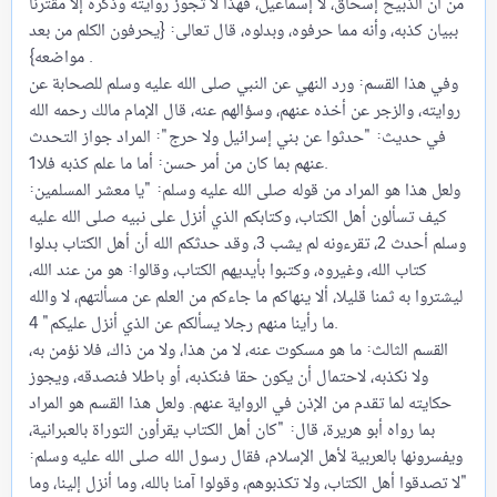
من أن الذبيح إسحاق، لا إسماعيل، فهذا لا تجوز روايته وذكره إلا مقترنا
ببيان كذبه، وأنه مما حرفوه، وبدلوه، قال تعالى: {يحرفون الكلم من بعد
مواضعه} .
وفي هذا القسم: ورد النهي عن النبي صلى الله عليه وسلم للصحابة عن
روايته، والزجر عن أخذه عنهم، وسؤالهم عنه، قال الإمام مالك رحمه الله
في حديث: "حدثوا عن بني إسرائيل ولا حرج": المراد جواز التحدث
عنهم بما كان من أمر حسن: أما ما علم كذبه فلا1.
ولعل هذا هو المراد من قوله صلى الله عليه وسلم: "يا معشر المسلمين:
كيف تسألون أهل الكتاب، وكتابكم الذي أنزل على نبيه صلى الله عليه
وسلم أحدث 2، تقرءونه لم يشب 3، وقد حدثكم الله أن أهل الكتاب بدلوا
كتاب الله، وغيروه، وكتبوا بأيديهم الكتاب، وقالوا: هو من عند الله،
ليشتروا به ثمنا قليلا، ألا ينهاكم ما جاءكم من العلم عن مسألتهم، لا والله
ما رأينا منهم رجلا يسألكم عن الذي أنزل عليكم" 4.
القسم الثالث: ما هو مسكوت عنه، لا من هذا، ولا من ذاك، فلا نؤمن به،
ولا نكذبه، لاحتمال أن يكون حقا فنكذبه، أو باطلا فنصدقه، ويجوز
حكايته لما تقدم من الإذن في الرواية عنهم. ولعل هذا القسم هو المراد
بما رواه أبو هريرة، قال: "كان أهل الكتاب يقرأون التوراة بالعبرانية،
ويفسرونها بالعربية لأهل الإسلام، فقال رسول الله صلى الله عليه وسلم:
"لا تصدقوا أهل الكتاب، ولا تكذبوهم، وقولوا آمنا بالله، وما أنزل إلينا، وما