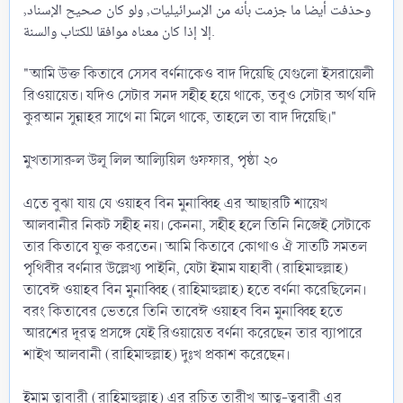
وحذفت أيضا ما جزمت بأنه من الإسرائيليات, ولو كان صحيح الإسناد,
إلا إذا كان معناه موافقا للكتاب والسنة.
"আমি উক্ত কিতাবে সেসব বর্ণনাকেও বাদ দিয়েছি যেগুলো ইসরায়েলী
রিওয়ায়েত। যদিও সেটার সনদ সহীহ হয়ে থাকে, তবুও সেটার অর্থ যদি
কুরআন সুন্নাহর সাথে না মিলে থাকে, তাহলে তা বাদ দিয়েছি।"
মুখতাসারুল উলূ লিল আল্যিয়িল গুফফার, পৃষ্ঠা ২০
এতে বুঝা যায় যে ওয়াহব বিন মুনাব্বিহ এর আছারটি শায়েখ
আলবানীর নিকট সহীহ নয়। কেননা, সহীহ হলে তিনি নিজেই সেটাকে
তার কিতাবে যুক্ত করতেন। আমি কিতাবে কোথাও ঐ সাতটি সমতল
পৃথিবীর বর্ণনার উল্লেখ্য পাইনি, যেটা ইমাম যাহাবী (রাহিমাহুল্লাহ)
তাবেঈ ওয়াহব বিন মুনাব্বিহ (রাহিমাহুল্লাহ) হতে বর্ণনা করেছিলেন।
বরং কিতাবের ভেতরে তিনি তাবেঈ ওয়াহব বিন মুনাব্বিহ হতে
আরশের দূরত্ব প্রসঙ্গে যেই রিওয়ায়েত বর্ণনা করেছেন তার ব্যাপারে
শাইখ আলবানী (রাহিমাহুল্লাহ) দুঃখ প্রকাশ করেছেন।
ইমাম ত্বাবারী (রাহিমাহুল্লাহ) এর রচিত তারীখ আত্ব-ত্ববারী এর