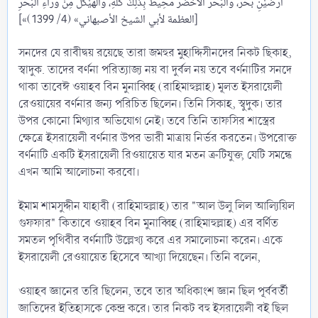
أَرَضَيْنِ بَحْرٌ، وَالْبَحْرُ الْأَخْضَرُ مُحِيطٌ بِذَلِكَ كُلِّهِ، وَالْهَيْكَلُ مِنْ وَرَاءِ الْبَحْرِ
[«العظمة لأبي الشيخ الأصبهاني» (4/ 1399)]
সনদের যে রাবীদ্বয় রয়েছে তারা জমহুর মুহাদ্দিসীনদের নিকট ছিকাহ,
স্বাদুক. তাদের বর্ণনা পরিত্যাজ্য নয় বা দুর্বল নয় তবে বর্ণনাটির সনদে
থাকা তাবেঈ ওয়াহব বিন মুনাব্বিহ (রাহিমাহুল্লাহ) মূলত ইসরায়েলী
রেওয়ায়ের বর্ণনার জন্য পরিচিত ছিলেন। তিনি সিকাহ, স্বুদুক। তার
উপর কোনো মিথ্যার অভিযোগ নেই। তবে তিনি তাফসির শাস্ত্রের
ক্ষেত্রে ইসরায়েলী বর্ণনার উপর ভারী মাত্রায় নির্ভর করতেন। উপরোক্ত
বর্ণনাটি একটি ইসরায়েলী রিওয়ায়েত যার মতন ত্রুটিযুক্ত, যেটি সমন্ধে
এখন আমি আলোচনা করবো।
ইমাম শামসুদ্দীন যাহাবী (রাহিমাহুল্লাহ) তার "আল উলু লিল আল্যিয়িল
গুফফার" কিতাবে ওয়াহব বিন মুনাব্বিহ (রাহিমাহুল্লাহ) এর বর্ণিত
সমতল পৃথিবীর বর্ণনাটি উল্লেখ্য করে এর সমালোচনা করেন। একে
ইসরায়েলী রেওয়ায়েত হিসেবে আখ্যা দিয়েছেন। তিনি বলেন,
ওয়াহব জ্ঞানের তরি ছিলেন, তবে তার অধিকাংশ জ্ঞান ছিল পূর্ববর্তী
জাতিদের ইতিহাসকে কেন্দ্র করে। তার নিকট বহু ইসরায়েলী বই ছিল