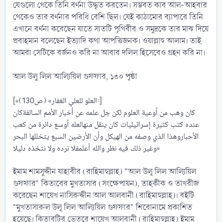
যেগুলো থেকে তিনি বর্ণনা উদ্ধৃত করতেন। সম্ভবত কাব আল-আহবার
থেকেও তার বর্ণনার পরিধি বেশি ছিল। যেই কাঠামোর ব্যাপারে তিনি
এখানে বর্ণনা করেছেন যাতে সাতটি পৃথিবীর ও সমুদ্রকে তার মাঝ দিয়ে
প্রবাহমান বলেছেন ইত্যাদি কথা আপত্তিজনক। ওয়াল্লাহু আলাম। তাই
আমরা সেটিকে বর্জনও করি না আবার দলিল হিসেবেও গ্রহণ করি না।
আল উলু লিল আল্যিয়িল গুফফার, ১৩০ পৃষ্ঠা
[«العلو للعلي الغفار» (ص130):]
كان وهب من أوعية العلوم لكن جل علمه عن أخبار الأمم السالفةكان
عنده كتب كثيرة ‌إسرائيليات كان ينقل منهالعله أوسع دائرة من كعب
الأحباروهذا الذي وصفه من الهيكل وأن الأرضين السبع يتخللها البحر
وغير ذلك فيه نظر والله أعلمفلا نرده ولا نتخذه دليلا»
ইমাম শামসুদ্দীন যাহাবীর (রাহিমাহুল্লাহ) "আল উলূ লিল আল্যিয়িল
গুফফার" কিতাবের মুখতাসার (সংক্ষেপায়ন), তাহকীক ও তাখরীজ
করেছেন শায়েখ নাসিরুদ্দীন আল আলবানী (রাহিমাহুল্লাহ)। বইটি
"মুখতাসারুল উলূ লিল আল্যিয়িল গুফফার" শিরোনামে প্রকাশিত
হয়েছে। কিতাবটির ভেতরে শায়েখ আলবানী (রাহিমাহুল্লাহ) ইমাম