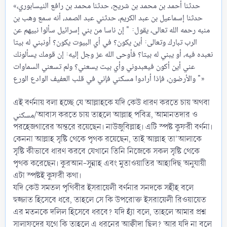
«‌حدثنا ‌أحمد ‌بن ‌محمد ‌بن ‌شريح، ‌حدثنا ‌محمد ‌بن ‌رافع النيسابوري،
حدثنا إسماعيل بن عبد الكريم، ‌حدثني ‌عبد ‌الصمد، أنه سمع وهب ‌بن
‌منبه رحمه الله تعالى، يقول: " إن ناسا من بني إسرائيل سألوا نبيهم عن
الرب تبارك وتعالى: أين يكون؟ في أي البيوت يكون؟ أونبني له بيتا
نعبده فيه، أو يبني له بيتا؟ فأوحى الله عز وجل إليه: إن قومك يسألونك
عني أين أكون فيعبدوني وأي بيت يسعني؟ ولم تسعني السماوات
والأرضون، فإذا أرادوا مسكني فإني في قلب العفيف الوادع الورع "»
এই বর্ণনায় বলা হচ্ছে যে আল্লাহকে যদি কেউ ধারণ করতে চায় অথবা
مسكني/আবাস করতে চায় তাহলে আল্লাহ পবিত্র, আমানতদার ও
পরহেজগারের অন্তরে রয়েছেন। নাউজুবিল্লাহ। এটি স্পষ্ট কুফরী বর্ণনা।
কেননা আল্লাহ সৃষ্টি থেকে পৃথক রয়েছেন, তাই আল্লাহ তা'আলাকে
সৃষ্টি কীভাবে ধারণ করবে যেখানে তিনি নিজেকে সকল সৃষ্টি থেকে
পৃথক করেছেন। কুরআন-সুন্নাহ এবং মুতাওয়াতির আহাদিছ অনুযায়ী
এটা স্পষ্টই কুফরী কথা।
যদি কেউ সমতল পৃথিবীর ইসরায়েলী বর্ণনার সনদকে সহীহ বলে
হুজ্জাত হিসেবে ধরে, তাহলে সে কি উপরোক্ত ইসরায়েলী রিওয়ায়েত
এর মতনকে দলিল হিসেবে ধরবে? যদি হ্যাঁ বলে, তাহলে আমার প্রশ্ন
সালাফদের যুগে কি তাহলে এ ধরনের আক্বীদা ছিল? আর যদি না বলে