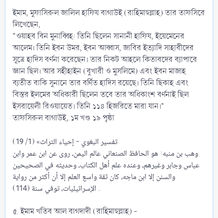
ইমাম, মুফাসিরুল জালিল হাফিয বাগাউই (রাহিমাহুল্লাহ) তার তাফসিরে
লিখেছেন,
"ওয়াহব বিন মুনাব্বিহ: তিনি ছিলেন সানানী হাফিয, ইয়েমেনের
আলেম। তিনি ইবন উমর, ইবন আব্বাস, জাবির ইত্যাদি সাহাবীদের
সূত্রে হাদিস বর্ণনা করেছেন। তার নিকট আহলে কিতাবদের ব্যাপারে
জ্ঞান ছিল। আর সহীহাইন (বুখারী ও মুসলিমে) এবং ইবন মাজাহ
ব্যতীত বাকি সুনানে তার বর্ণিত হাদিস রয়েছে। তিনি ছিকাহ এবং
বিস্তর ইলমের অধিকারী ছিলেন তবে তার অধিকাংশ বর্ণনাই ছিল
ইসরায়েলী রিওয়ায়েত। তিনি ১১৪ হিজরিতে মারা যান।"
তাফসিরুল বাগাউই, ১ম খণ্ড ১৯ পৃষ্ঠা
تفسير البغوي - إحياء التراث» (1/ 19)
وهب ‌بن ‌منبه: هو الحافظ الصنعاني عالم اليمن، روى عن ابن عمر وابن
عباس وجابر وغيرهم، وعنده علم ‌أهل ‌الكتاب، وحديثه في الصحيحين
والسنن إلا ابن ماجه، كان ثقة واسع العلم إلا أن أكثر من رواية
الإسرائيليات، توفي سنة (114) .
৫. ইমাম খতিব আল বাগদাদী (রাহিমাহুল্লাহ) -