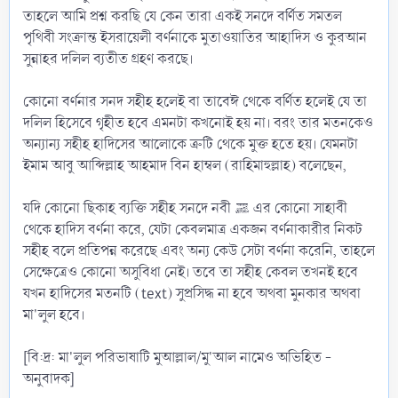
তাহলে আমি প্রশ্ন করছি যে কেন তারা একই সনদে বর্ণিত সমতল
পৃথিবী সংক্রান্ত ইসরায়েলী বর্ণনাকে মুতাওয়াতির আহাদিস ও কুরআন
সুন্নাহর দলিল ব্যতীত গ্রহণ করছে।
কোনো বর্ণনার সনদ সহীহ হলেই বা তাবেঈ থেকে বর্ণিত হলেই যে তা
দলিল হিসেবে গৃহীত হবে এমনটা কখনোই হয় না। বরং তার মতনকেও
অন্যান্য সহীহ হাদিসের আলোকে ত্রুটি থেকে মুক্ত হতে হয়। যেমনটা
ইমাম আবু আব্দিল্লাহ আহমাদ বিন হাম্বল (রাহিমাহুল্লাহ) বলেছেন,
যদি কোনো ছিকাহ ব্যক্তি সহীহ সনদে নবী ﷺ এর কোনো সাহাবী
থেকে হাদিস বর্ণনা করে, যেটা কেবলমাত্র একজন বর্ণনাকারীর নিকট
সহীহ বলে প্রতিপন্ন করেছে এবং অন্য কেউ সেটা বর্ণনা করেনি, তাহলে
সেক্ষেত্রেও কোনো অসুবিধা নেই। তবে তা সহীহ কেবল তখনই হবে
যখন হাদিসের মতনটি (text) সুপ্রসিদ্ধ না হবে অথবা মুনকার অথবা
মা'লুল হবে।
[বি:দ্র: মা'লুল পরিভাষাটি মুআল্লাল/মু'আল নামেও অভিহিত -
অনুবাদক]