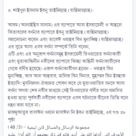
৩. শাইখুল ইসলাম ইবনু তাইমিয়্যাহ (রাহিমাহুল্লাহ):
আদম (আলাইহিস সালাম) এর ব্যাপারে আসা ইসরায়েলী ও আহলে
কিতাবদের বর্ণনার ব্যাপারে ইবনু তাইমিয়্যাহ (রাহিমাহুল্লাহ)
সমালোচনা করেন এবং তাবেঈ ওয়াহব বিন মুনাব্বিহ (রাহিমাহুল্লাহ)
এর সূত্রে আসা এসব বর্ণনা সম্পর্কে তিনি বলেন,
এটি এবং এর অনুরূপ বর্ণনাসমূহ ইসরায়েলী রিওয়ায়েত বর্ণনাকারী
এবং মুতাকাদ্দিনীন নবীদের ব্যাপারে কিচ্ছা কাহিনী বর্ণনাকারীদের
থেকে বর্ণিত হয়েছে। এরূপ বর্ণনাকারীগণ হলেন - ওয়াহব বিন
মুনাব্বিহ, কাব আল আহবার, মালিক বিন দিনার, মুহাম্মদ বিন ইসহাক
ইত্যাদি। মুসলিমগণ ঐক্যমত পোষণ করে যে মুতাওয়াতির সনদে আসা
বর্ণনা অথবা শেষ নবীর মাধ্যমে সেই রিওয়ায়েত বর্ণিত বলে প্রমাণিত
হওয়া ছাড়া পূর্ববর্তী নবীদের ব্যাপারে এসব ঘটনাকে দ্বীনের ভিত্তি বলে
গ্রহণ করা যাবে না।
মাজমুআতুর রাসাঈল ওয়াল মাসাঈল লি ইবন তাইমিয়্যাহ, ৩য় খণ্ড ৪৮
পৃষ্ঠা
مجموعة الرسائل والمسائل لابن تيمية - (3/ 48)
الأحرف التي أنزلها الله على آدم، فإنه قد ذكر بعضهم أن الله أنزل عليه