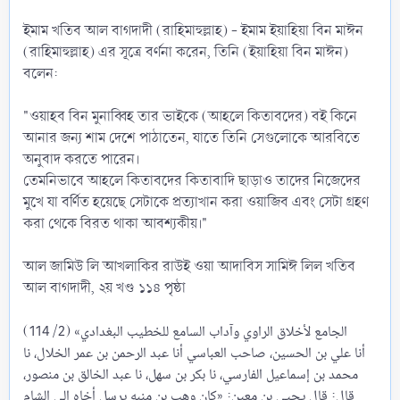
ইমাম খতিব আল বাগদাদী (রাহিমাহুল্লাহ) - ইমাম ইয়াহিয়া বিন মাঈন
(রাহিমাহুল্লাহ) এর সূত্রে বর্ণনা করেন, তিনি (ইয়াহিয়া বিন মাঈন)
বলেন:
"ওয়াহব বিন মুনাব্বিহ তার ভাইকে (আহলে কিতাবদের) বই কিনে
আনার জন্য শাম দেশে পাঠাতেন, যাতে তিনি সেগুলোকে আরবিতে
অনুবাদ করতে পারেন।
তেমনিভাবে আহলে কিতাবদের কিতাবাদি ছাড়াও তাদের নিজেদের
মুখে যা বর্ণিত হয়েছে সেটাকে প্রত্যাখান করা ওয়াজিব এবং সেটা গ্রহণ
করা থেকে বিরত থাকা আবশ্যকীয়।"
আল জামিউ লি আখলাকির রাউই ওয়া আদাবিস সামিঈ লিল খতিব
আল বাগদাদী, ২য় খণ্ড ১১৪ পৃষ্ঠা
الجامع لأخلاق الراوي وآداب السامع للخطيب البغدادي» (2/ 114)
أنا علي بن الحسين، صاحب العباسي أنا عبد الرحمن بن عمر الخلال، نا
محمد بن إسماعيل الفارسي، نا بكر بن سهل، نا عبد الخالق بن منصور،
قال: قال يحيى بن معين: «كان وهب بن منبه يرسل أخاه إلى الشام