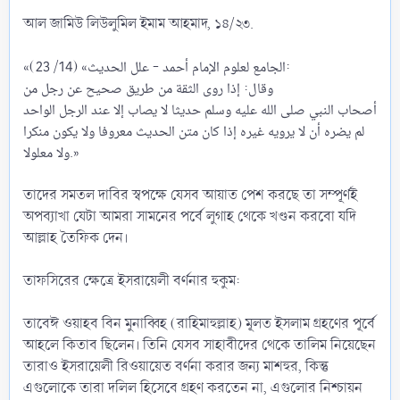
আল জামিউ লিউলুমিল ইমাম আহমাদ, ১৪/২৩.
«الجامع لعلوم الإمام أحمد - علل الحديث» (14/ 23):
وقال: إذا روى الثقة من طريق ‌صحيح عن رجل من
أصحاب النبي صلى الله عليه وسلم حديثا لا يصاب إلا عند الرجل الواحد
‌لم يضره أن لا يرويه غيره إذا كان ‌متن ‌الحديث معروفا ولا يكون منكرا
ولا معلولا.»
তাদের সমতল দাবির স্বপক্ষে যেসব আয়াত পেশ করছে তা সম্পূর্ণই
অপব্যাখা যেটা আমরা সামনের পর্বে লুগাহ থেকে খণ্ডন করবো যদি
আল্লাহ তৈফিক দেন।
তাফসিরের ক্ষেত্রে ইসরায়েলী বর্ণনার হুকুম:
তাবেঈ ওয়াহব বিন মুনাব্বিহ (রাহিমাহুল্লাহ) মূলত ইসলাম গ্রহণের পূর্বে
আহলে কিতাব ছিলেন। তিনি যেসব সাহাবীদের থেকে তালিম নিয়েছেন
তারাও ইসরায়েলী রিওয়ায়েত বর্ণনা করার জন্য মাশহুর, কিন্তু
এগুলোকে তারা দলিল হিসেবে গ্রহণ করতেন না, এগুলোর নিশ্চায়ন