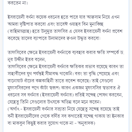
করতেন না।
ইসরায়েলী বর্ণনা কয়েক ধরনের হতে পারে যার আক্বসাম নিয়ে এখন
আমরা দৃষ্টিপাত করবো এবং তাবেঈ ওয়াহব বিন মুনাব্বিহ
(রাহিমাহুল্লাহ) হতে উলুমুত তাফসির এ যেসব ইসরায়েলী বর্ণনা প্রবেশ
করেছে তাদের ব্যাপারে উলামাদের ক্বওল উদ্ধৃত করবো:
তাফসিরের ক্ষেত্রে ইসরায়েলী বর্ণনাকে ব্যবহার করার ক্ষতি সম্পর্কে ড.
নূর উদ্দীন ইতর বলেন,
তাফসিরের ক্ষেত্রে ইসরায়েলী বর্ণনার ক্ষতিকর প্রভাব রয়েছে কারণ তা
সাহাবীদের যুগ পর্যন্তই সীমাবদ্ধ থাকেনি। বরং তা বৃদ্ধি পেয়েছে এবং
বানোয়াট ধাঁচের কল্পকাহিনী তাতে প্রবেশ করেছে। তাই সেগুলো
মুফাসসিরদের পথে কাঁটা স্বরূপ। কারণ একজন মুফাসসির স্বভাবত ঐ
ধরনের সব বর্ণনার (ইসরায়েলী বর্ণনার) প্রতিই সন্দেহ পোষণ করবেন,
যেহেতু তিনি সেগুলোর উৎসকে অভিন্ন বলে মনে করেন।
(অর্থাৎ - ইসরায়েলী বর্ণনার সত্যতা নিয়ে যেহেতু সন্দেহ রয়েছে তাই
বনী ইসরায়েলীদের থেকে বর্ণিত সব কথাতেই সন্দেহ থাকায় তা ইনকার
বা মাকবুল কিছুই করার সুযোগ থাকে না - অনুবাদক)