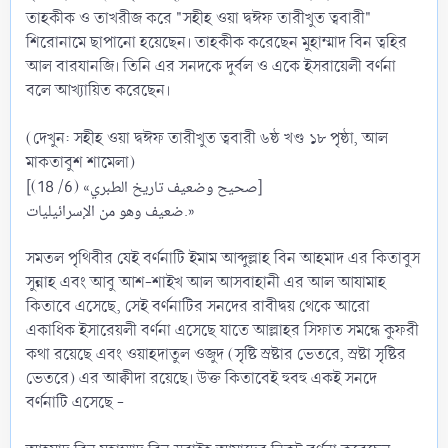
তাহকীক ও তাখরীজ করে "সহীহ ওয়া দ্বঈফ তারীখুত ত্ববারী"
শিরোনামে ছাপানো হয়েছেন। তাহকীক করেছেন মুহাম্মাদ বিন ত্বহির
আল বারযানজি। তিনি এর সনদকে দুর্বল ও একে ইসরায়েলী বর্ণনা
বলে আখ্যায়িত করেছেন।
(দেখুন: সহীহ ওয়া দ্বঈফ তারীখুত ত্ববারী ৬ষ্ঠ খণ্ড ১৮ পৃষ্ঠা, আল
মাকতাবুশ শামেলা)
[صحيح وضعيف تاريخ الطبري» (6/ 18)]
ضعيف وهو من الإسرائيليات.»
সমতল পৃথিবীর যেই বর্ণনাটি ইমাম আব্দুল্লাহ বিন আহমাদ এর কিতাবুস
সুন্নাহ এবং আবু আশ-শাইখ আল আসবাহানী এর আল আযামাহ
কিতাবে এসেছে, সেই বর্ণনাটির সনদের রাবীদ্বয় থেকে আরো
একাধিক ইসারেয়লী বর্ণনা এসেছে যাতে আল্লাহর সিফাত সমন্ধে কুফরী
কথা রয়েছে এবং ওয়াহদাতুল ওজুদ (সৃষ্টি স্রষ্টার ভেতরে, স্রষ্টা সৃষ্টির
ভেতরে) এর আক্বীদা রয়েছে। উক্ত কিতাবেই হুবহু একই সনদে
বর্ণনাটি এসেছে -