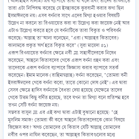
(আলাইহিস সালাম) এর ব্যাপারে তারা যা বলে এবং তাদের তাওরাতে
তারা এটা লিপিবদ্ধ করেছে যে ইসহাককে কুরবানী করার কথা ছিল
ইসমাঈলকে নয়। এসব বর্ণনার সাথে এদের মিথ্যা হওয়ার বিষয়টি
উল্লেখ না করলে তা রিওয়ায়েত করা বা উল্লেখ্য করা জায়েজ নেই আর
এটাও উল্লেখ্য করতে হবে যে বর্ণনাটিকে তারা বিকৃত ও পরিবর্ধন
করেছে। আল্লাহ তা'আলা বলেছেন, "এরা (আল্লাহর কিতাবের)
কালামকে প্রকৃত অর্থ হতে বিকৃত করে" (সূরা মায়েদা ৪১)
এরূপ রিওয়ায়েত বর্ণনার ক্ষেত্রে নবী ﷺ সাহাবীদেরকে নিষেধ
করেছেন, আহলে কিতাবদের থেকে এরূপ বর্ণনা গ্রহণ করা এবং
তাদেরকে এরূপ বর্ণনার ব্যাপারে জিজ্ঞাসা করার ব্যাপারে সতর্ক
করেছেন। ইমাম মালেক (রাহিমাহুল্লাহ) বর্ণনা করেছেন, "তোমরা বনী
ইসরাঈলদের থেকে বর্ণনা করো, তাতে কোনো দোষ নেই"। এর দ্বারা
সেসব ক্ষেত্রে হাদিস বর্ণনাকে বৈধতা দেয়া হয়েছে যেক্ষেত্রে তাদের
থেকে উত্তম কিছু বর্ণিত হয়েছে, তবে যখন তা মিথ্যা বলে প্রতিপন্ন হবে
তখন সেটি বর্ণনা জায়েজ নয়।
সম্ভবত রাসূল ﷺ এর এই কথা দ্বারা এটাই বুঝানো হয়েছে: "হে
মুসলিম সমাজ! তোমরা কী করে আহলে কিতাবদেরকে কোন বিষয়ে
জিজ্ঞেস কর? অথচ তোমাদের যে কিতাব যেটি আল্লাহ্ তোমাদের
নবীর ওপর নাযিল করেছেন, তা আল্লাহ্‌র কিতাবগুলোর মধ্যে