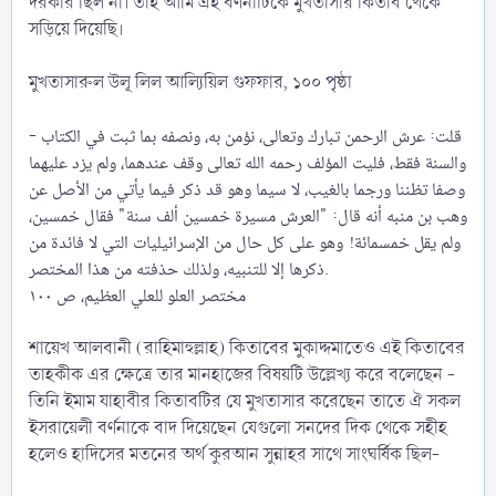
দরকার ছিল না। তাই আমি এই বর্ণনাটিকে মুখতাসার কিতাব থেকে
সড়িয়ে দিয়েছি।
মুখতাসারুল উলূ লিল আল্যিয়িল গুফফার, ১০০ পৃষ্ঠা
- قلت: عرش الرحمن تبارك وتعالى، نؤمن به، ونصفه بما ثبت في الكتاب
والسنة فقط، فليت المؤلف رحمه الله تعالى وقف عندهما، ولم يزد عليهما
وصفا تظننا ورجما بالغيب، لا سيما وهو قد ذكر فيما يأتي من الأصل عن
وهب بن منبه أنه قال: "العرش مسيرة خمسين ألف سنة" فقال خمسين،
ولم يقل خمسمائة! وهو على كل حال من الإسرائيليات التي لا فائدة من
ذكرها إلا للتنبيه، ولذلك حذفته من هذا المختصر.
مختصر العلو للعلي العظيم، ص ١٠٠
শায়েখ আলবানী (রাহিমাহুল্লাহ) কিতাবের মুকাদ্দমাতেও এই কিতাবের
তাহকীক এর ক্ষেত্রে তার মানহাজের বিষয়টি উল্লেখ্য করে বলেছেন -
তিনি ইমাম যাহাবীর কিতাবটির যে মুখতাসার করেছেন তাতে ঐ সকল
ইসরায়েলী বর্ণনাকে বাদ দিয়েছেন যেগুলো সনদের দিক থেকে সহীহ
হলেও হাদিসের মতনের অর্থ কুরআন সুন্নাহর সাথে সাংঘর্ষিক ছিল-