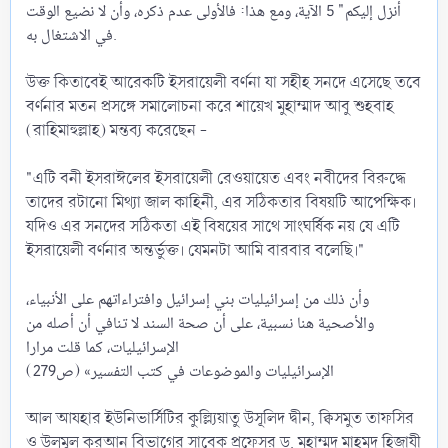
أنزل إليكم" 5 الآية، ومع هذا: فالأولى عدم ذكره، وأن لا نضيع الوقت
في الاشتغال به.
উক্ত কিতাবেই আরেকটি ইসরায়েলী বর্ণনা যা সহীহ সনদে এসেছে তবে
বর্ণনার মতন প্রসঙ্গে সমালোচনা করে শায়েখ মুহাম্মাদ আবু শুহবাহ
(রাহিমাহুল্লাহ) মন্তব্য করেছেন -
"এটি বনী ইসরাঈলের ইসরায়েলী রেওয়ায়েত এবং নবীদের বিরুদ্ধে
তাদের রটানো মিথ্যা জাল কাহিনী, এর সঠিকতার বিষয়টি আপেক্ষিক।
যদিও এর সনদের সঠিকতা এই বিষয়ের সাথে সাংঘর্ষিক নয় যে এটি
ইসরায়েলী বর্ণনার অন্তর্ভুক্ত। যেমনটা আমি বারবার বলেছি।"
وأن ذلك من إسرائيليات بني إسرائيل وافتراءاتهم على الأنبياء،
والأصحية هنا نسبية، ‌على ‌أن ‌صحة ‌السند ‌لا ‌تنافي أن أصله من
الإسرائيليات، كما قلت مرارا
الإسرائيليات والموضوعات في كتب التفسير» (ص279)
আল আযহার ইউনিভার্সিটির কুল্ল্যিয়াতু উসূলিদ দ্বীন, ক্বিসমুত তাফসির
ও উলুমূল কুরআন বিভাগের সাবেক প্রফেসর ড. মুহাম্মদ মাহমুদ হিজাযী