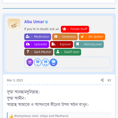
e
a
c
t
i
Abu Umar
o
If you're in doubt ask الله.
Forum Staff
n
s
Moderator
Generous
ilm Seeker
:
Uploader
Exposer
HistoryLover
Q&A Master
Salafi User
Mar 3, 2023
#2
সুম্মা আলহামদুলিল্লাহ।
সুম্মা আমীন।
আল্লাহ আমাকে ও আপনাকে দ্বীনের উপর অটল রাখুন।
Anonymous User
,
shipa
and
Mazharul
R