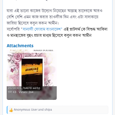
যারা এই ভালো কাজের উদ্যোগ নিয়েছেন আল্লাহ তাদেরকে আরও
বেশি বেশি এমন কাজ করার তাওফীক দিন এবং এটা সাদাকায়ে
জারিয়া হিসেবে কবুল করুন আমীন।
সর্বোপরি "
সালাফী ফোরাম বাংলাদেশ"
এই প্লাটফর্ম কে বিশুদ্ধ আকিদা
ও মানহাজের বৃহৎ প্রচার মাধ্যম হিসেবে কবুল করুন আমীন
Attachments
20230303_164618.webp
191 KB · Views: 364
Anonymous User
and
shipa
R