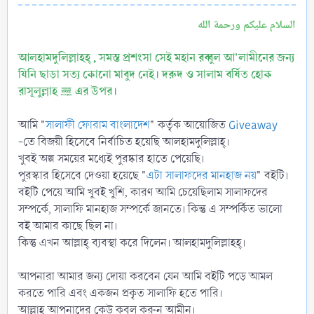
السلام عليكم ورحمة الله
আলহামদুলিল্লাহহ্ , সমস্ত প্রশংসা সেই মহান রব্বুল আ'লামীনের জন্য
যিনি ছাড়া সত্য কোনো মাবুদ নেই। দরুদ ও সালাম বর্ষিত হোক
রাসূলুল্লাহ ﷺ এর উপর।
আমি "
সালাফী ফোরাম বাংলাদেশ
" কর্তৃক আয়োজিত
Giveaway
-তে বিজয়ী হিসেবে নির্বাচিত হয়েছি আলহামদুলিল্লাহ্।
খুবই অল্প সময়ের মধ্যেই পুরষ্কার হাতে পেয়েছি।
পুরস্কার হিসেবে দেওয়া হয়েছে "
এটা সালাফদের মানহাজ নয়
" বইটি।
বইটি পেয়ে আমি খুবই খুশি, কারণ আমি চেয়েছিলাম সালাফদের
সম্পর্কে, সালাফি মানহাজ সম্পর্কে জানতে। কিন্তু এ সম্পর্কিত ভালো
বই আমার কাছে ছিল না।
কিন্তু এখন আল্লাহ্ ব্যবস্থা করে দিলেন। আলহামদুলিল্লাহহ্।
আপনারা আমার জন্য দোয়া করবেন যেন আমি বইটি পড়ে আমল
করতে পারি এবং একজন প্রকৃত সালাফি হতে পারি।
আল্লাহ আপনাদের কেউ কবুল করুন আমীন।