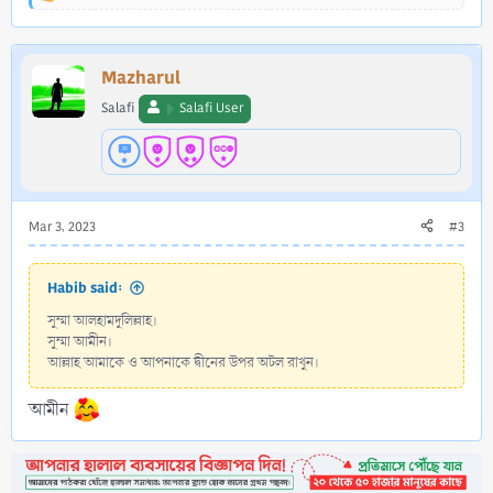
e
a
c
Mazharul
t
i
Salafi
Salafi User
o
n
s
:
Mar 3, 2023
#3
Habib said:
সুম্মা আলহামদুলিল্লাহ।
সুম্মা আমীন।
আল্লাহ আমাকে ও আপনাকে দ্বীনের উপর অটল রাখুন।
আমীন