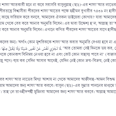
 শাফা‘আতকারী মনে না করে সরাসরি রাসূলুল্লাহ (ছাঃ)-এর শাফা‘আত লাভের 
 পীরতন্ত্রে বিশ্বাসীরা পীরদের শাফা‘আতের পক্ষে ছহীহুল বুখারীর ৭৪৩৯ নং হ
ল্লাহ্র কাছে ফরিয়াদ করে বলবে, আমাদের ঐসকল ভাইয়েরা কোথায়? যারা আম
ম থেকে বের করে আনার অনুমতি দিবেন। এর দ্বারা উদ্দেশ্য হ’ল, আল্লাহ ত
বের করে আনার অনুমতি দিবেন। এখানে কথিত পীরদের শাফা‘আতের সাথে হাদীছট
ের জন্য। অর্থাৎ কোন মুশরিককে শাফা‘আত করার অনুমতি দেওয়া হবে না এবং কোন মুশ
لَا تَجْزِي نَفْسٌ عَنْ، ‘আর তোমরা সেই দিনকে ভয় কর, যেদিন কেউ কারু কোন উপকারে আসবে না এবং কারু পক্ষে কোন
থেকে কোনরূপ বিনিময় নেওয়া হবে না এবং কেউ কোন সাহায্য পাবে না’ (বাক্ব
হ্র পথে) ব্যয় কর সেদিন আসার আগেই, যেদিন নেই কোন ক্রয়-বিক্রয়, নেই কোন 
রের শাফা‘আত লাভের মিথ্যা আশায় না থেকে আমাদের আক্বীদাহ-আমল বিশুদ্
াম আমাদের জন্য শাফা‘আত করবে। রাসূল (ছাঃ)-এর সুন্নাত পালনের মাধ্যমে
রি। তাহ’লে তাওহীদপন্থী মুমিনরা আমাদের জন্য শাফা‘আত করবে। আল্লাহ আমাদ