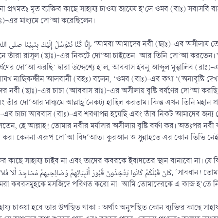
া প্রথমতঃ মৃত ব্যক্তির কাছে সাহায্য চাওয়া জায়েয হ’লে ওমর (রাঃ) সরাসরি রাস
াঃ)-এর মাধ্যমে দো‘আ করেছিলেন।
এর নিকটে দো‘আ চাইতেন। আর তিনি দো‘আ করতেন। অনুরূপভাবে وَإِنَّا نَتَوَسَّلُ إِلَيْكَ بِعَمِّ نَبِيِّنَا، ‘আমরা
্ষণের দো‘আ করছি’ দ্বারা উদ্দেশ্যে হ’ল, আববাস ইবনু আব্দুল মুত্ত্বালিব (রা
শায়খ নাছিরুদ্দীন আলবানী (রহঃ) বলেন, ‘ওমর (রাঃ)-এর কথা ‘(অনাবৃষ্টি 
বী (ছাঃ)-এর চাচা (আববাস রাঃ)-এর অসীলায় বৃষ্টি বর্ষণের দো‘আ করছি’
ঁর দো‘আর মাধ্যমে আল্লাহ্র নৈকট্য হাছিল করতাম। কিন্তু এখন তিনি মহান 
-এর চাচা আববাস (রাঃ)-এর শরণাপন্ন হয়েছি এবং তাঁর নিকট আমাদের জন্য
তেন, হে আল্লাহ! তোমার নবীর মর্যাদার অসীলায় বৃষ্টি বর্ষণ কর। অতঃপর নব
ি বর্ষণ কর। কেননা এরূপ দো‘আ বিদ‘আত। কুরআন ও সুন্নাহতে এর কোন ভিত্তি
কাছে সাহায্য চাইব না এবং তাদের কবরকে ইবাদতের স্থান বানাবো না। যে বিষয়ে রাসূল
كَانَ قَبْلَكُمْ كَانُوا يَتَّخِذُونَ قُبُورَ أَنْبِيَائِهِمْ وَصَالِحِيه، ‘সাবধান! তোমাদের আগে যারা ছিল তারা তাদের নবী ও নেক লোকেদের কবরকে
রা কবরসমূহকে মসজিদে পরিণত করো না। আমি তোমাদেরকে এ কাজ হ’তে নিশ
সাহায্য চাওয়া হবে তার উপস্থিত থাকা : অর্থাৎ অনুপস্থিত কোন ব্যক্তির কাছে 