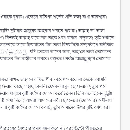
াকে বুঝায়। এক্ষেত্রে কতিপয় শর্তের প্রতি লক্ষ্য রাখা আবশ্যক।
ত ব্যক্তি দুনিয়ার মানুষের আহবান শুনতে পায় না। আল্লাহ তা‘আলা
দেরকে ডাকে ক্বিয়ামতের দিন তারা বিষয়টিকে সম্পূর্ণরূপে অস্বীকার
র দিন অস্বীকার করবে। বস্ত্ততঃ সর্বজ্ঞ আল্লাহ্র ন্যায় তোমাকে
র ক্ষমতা রাখত তাহ’লে কথিত পীর দরবেশদেরকে না ডেকে সরাসরি
ঃ)-এর কাছে সাহায্য চাননি। যেমন- রাসূল (ছাঃ)-এর মৃত্যুর পরে
াধ্যমে বৃষ্টি বর্ষণের দো‘আ করেছিলেন। তিনি বলেছিলেন,اللَّهُمَّ
ৃষ্টি বর্ষণের দো‘আ করছি, তুমি আমাদের উপর বৃষ্টি বর্ষণ কর।
ীরতন্ত্রের বৈধতার প্রমাণ বহন করে না; বরং উল্টো পীরতন্ত্রের