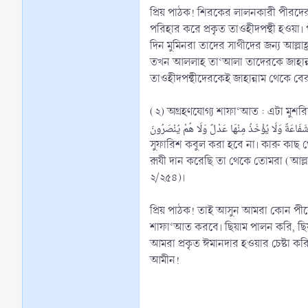
প্রিয় পাঠক! শিরকের লালনকারী পীরদের
পরিহার করে প্রকৃত তাওহীদপন্থী হওয়া।
দিন মুমিনরা তাদের সাথীদের জন্য আ
তখন আললাহ তা‘আলা তাদেরকে জাহান্না
তাওহীদপন্থীদেরকেই জাহান্নাম থেকে 
(২) অগ্রহণযোগ্য শাফা‘আত : এটা মুশরিকদ
 نَفْسٍ شَيْئًا وَلَا يُقْبَلُ مِنْهَا شَفَاعَةٌ وَلَا يُؤْخَذُ مِنْهَا عَدْلٌ وَلَا هُمْ يُنْصَرُونَ
সুফারিশ কবুল করা হবে না। কারু কাছ 
রূযী দান করেছি তা থেকে তোমরা (আল্লা
২/২৫৪)।
প্রিয় পাঠক! তাই আসুন আমরা কোন পী
শাফা‘আত করবে। ছিয়াম পালন করি, ছিয়
আমরা প্রকৃত ঈমানদার হওয়ার চেষ্টা ক
আমীন!