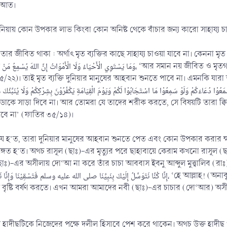
াফা‘আত।
িয়ায় কোন উপকার লাভ কিংবা কোন অনিষ্ট থেকে বাঁচার জন্য কারো সাহায্য চাওয়
তার জীবিত থাকা : অর্থাৎ মৃত ব্যক্তির কাছে সাহায্য চাওয়া যাবে না। কেননা মৃ
)। তাই মৃত ব্যক্তি দুনিয়ার মানুষের আহবান শুনতে পাবে না। এমনকি যারা তা
ে সাড়া দিবে না। আর তোমরা যে তাদের শরীক করতে, সে বিষয়টি তারা ক্বিয়ামতে
বে না’ (ফাতির ৩৫/১৪)।
 জায়েয হ’ত, তারা দুনিয়ার মানুষের আহবান শুনতে পেত এবং কোন উপকার করা
ঙ্গত হ’ত। অথচ রাসূল (ছাঃ)-এর মৃত্যুর পরে ছাহাবায়ে কেরাম কখনো রাসূল (ছা
াঃ)-এর অসীলায় দো‘আ না করে তাঁর চাচা আববাস ইবনু আব্দুল মুত্ত্বালিব (রাঃ)-এর ম
إِنَّا كُنَّا نَتَوَسَّلُ إِلَيْكَ بِنَبِيِّنَا صلى الله عليه وس، ‘হে আল্লাহ! (অনাবৃষ্টি দেখা দিলে) আমরা আমাদের নবী (ছাঃ)-এর (দো‘আর) অসীলায়
ষ্টি বর্ষণ করতে। এখন আমরা আমাদের নবী (ছাঃ)-এর চাচার (দো‘আর) অসীলায় ব
লিখিত হাদীছটিকে নিজেদের পক্ষে দলীল হিসাবে পেশ করে থাকেন। অথচ উক্ত হাদীছ প