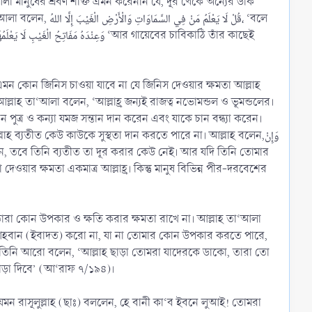
া মানুষের শ্রবণ শক্তি এমন করেননি যে, দূর থেকে অন্যের ডাক
قُلْ لَا يَعْ، ‘বলে
ে এমন কোন জিনিস চাওয়া যাবে না যে জিনিস দেওয়ার ক্ষমতা আল্লাহ
্লাহ তা‘আলা বলেন, ‘আল্লাহ্র জন্যই রাজত্ব নভোমন্ডল ও ভূমন্ডলের।
ন পুত্র ও কন্যা যমজ সন্তান দান করেন এবং যাকে চান বন্ধ্যা করেন।
হ ব্যতীত কেউ কাউকে সুস্থতা দান করতে পারে না। আল্লাহ বলেন,وَإِنْ
র ক্ষমতা একমাত্র আল্লাহ্র। কিন্তু মানুষ বিভিন্ন পীর-দরবেশের
ারা কোন উপকার ও ক্ষতি করার ক্ষমতা রাখে না। আল্লাহ তা‘আলা
৬)। তিনি আরো বলেন, ‘আল্লাহ ছাড়া তোমরা যাদেরকে ডাকো, তারা তো
সাড়া দিবে’ (আ‘রাফ ৭/১৯৪)।
 রাসূলুল্লাহ (ছাঃ) বললেন, হে বানী কা‘ব ইবনে লুআই! তোমরা