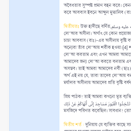
অবৈধতার সুস্পষ্ট প্রমাণ বহন করে। কেনন
করে আববাস ইবনে আব্দুল মুত্তালিব (র
দ্বিতীয়তঃ
উক্ত হাদীছে বর্ণিত,إِنَّا كُنَّا نَتَوَسَّلُ إِلَيْكَ بِنَبِيِّنَا صلى الله عليه وسلم، ‘আমরা আমাদের নবী (ছাঃ)-এর অসীলায় তোমার কাছে দো‘আ করতাম’ দ্বারা উদ্দেশ্য হ’ল, নবী করীম (ছাঃ)-এর
দো‘আর অসীলা। অর্থাৎ যে কোন প্রয়োজনে তাঁরা রাসূল (ছাঃ)-
চাচা আববাস (রাঃ)-এর অসীলায় বৃষ্টি বর
অন্যেরা তাঁর দো‘আয় শরীক হওয়া।[4] 
দো‘আ করতাম এবং এখন আমরা আমাদের ন
আমাদের জন্য দো‘আ করতে বলতাম এবং তা
অসম্ভব। তাই আমরা আমাদের নবী (ছাঃ)
অর্থ এই নয় যে, তারা তাদের দো‘আয় বল
মর্যাদার অসীলায় আমাদের প্রতি বৃষ্ট
প্রিয় পাঠক! তাই আমরা কখনো মৃত ব্যক্তির 
ِمْ مَسَاجِدَ أَلاَ فَلاَ تَتَّخِذُوا الْقُبُورَ مَسَاجِدَ إِنِّى أَنْهَاكُمْ عَنْ ذَلِكَ
মসজিদে পরিণত করেছিল। সাবধান! তোম
দ্বিতীয় শর্ত :
দুনিয়ায় যে ব্যক্তির কাছে 