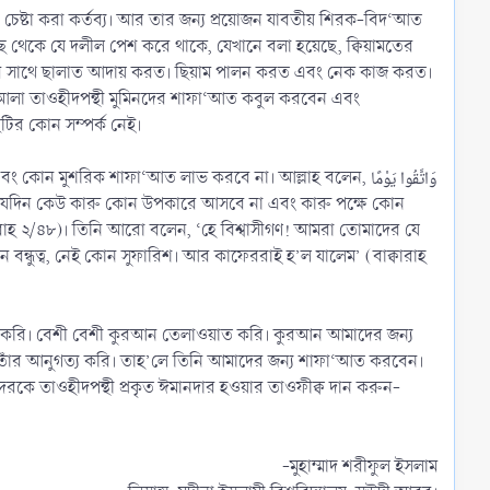
চেষ্টা করা কর্তব্য। আর তার জন্য প্রয়োজন যাবতীয় শিরক-বিদ‘আত
াদীছ থেকে যে দলীল পেশ করে থাকে, যেখানে বলা হয়েছে, ক্বিয়ামতের
াদের সাথে ছালাত আদায় করত। ছিয়াম পালন করত এবং নেক কাজ করত।
া‘আলা তাওহীদপন্থী মুমিনদের শাফা‘আত কবুল করবেন এবং
ির কোন সম্পর্ক নেই।
রিক শাফা‘আত লাভ করবে না। আল্লাহ বলেন, وَاتَّقُوا يَوْمًا
ারাহ ২/৪৮)। তিনি আরো বলেন, ‘হে বিশ্বাসীগণ! আমরা তোমাদের যে
বন্ধুত্ব, নেই কোন সুফারিশ। আর কাফেররাই হ’ল যালেম’ (বাক্বারাহ
ধ করি। বেশী বেশী কুরআন তেলাওয়াত করি। কুরআন আমাদের জন্য
 তাঁর আনুগত্য করি। তাহ’লে তিনি আমাদের জন্য শাফা‘আত করবেন।
েরকে তাওহীদপন্থী প্রকৃত ঈমানদার হওয়ার তাওফীক্ব দান করুন-
-মুহাম্মাদ শরীফুল ইসলাম