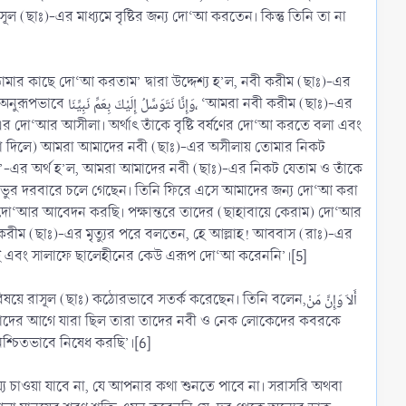
ূল (ছাঃ)-এর মাধ্যমে বৃষ্টির জন্য দো‘আ করতেন। কিন্তু তিনি তা না
 নবী করীম (ছাঃ)-এর
ঃ)-এর দো‘আর আসীলা। অর্থাৎ তাঁকে বৃষ্টি বর্ষণের দো‘আ করতে বলা এবং
দেখা দিলে) আমরা আমাদের নবী (ছাঃ)-এর অসীলায় তোমার নিকট
-এর অর্থ হ’ল, আমরা আমাদের নবী (ছাঃ)-এর নিকট যেতাম ও তাঁকে
প্রভুর দরবারে চলে গেছেন। তিনি ফিরে এসে আমাদের জন্য দো‘আ করা
 দো‘আর আবেদন করছি। পক্ষান্তরে তাদের (ছাহাবায়ে কেরাম) দো‘আর
ী করীম (ছাঃ)-এর মৃত্যুর পরে বলতেন, হে আল্লাহ! আববাস (রাঃ)-এর
 নেই এবং সালাফে ছালেহীনের কেউ এরূপ দো‘আ করেননি’।[5]
 (ছাঃ) কঠোরভাবে সতর্ক করেছেন। তিনি বলেন,أَلاَ وَإِنَّ مَنْ
্চিতভাবে নিষেধ করছি’।[6]
সাহায্য চাওয়া যাবে না, যে আপনার কথা শুনতে পাবে না। সরাসরি অথবা