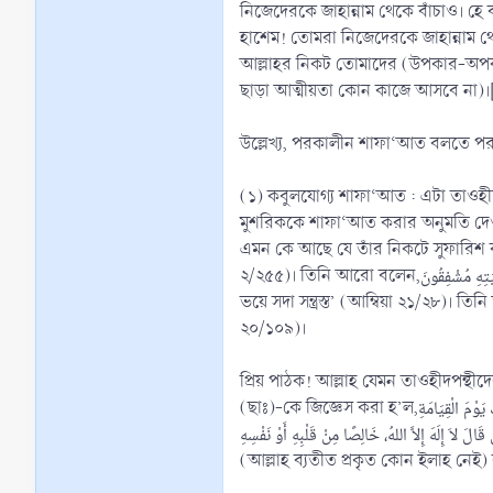
নিজেদেরকে জাহান্নাম থেকে বাঁচাও। হে 
হাশেম! তোমরা নিজেদেরকে জাহান্নাম থেক
আল্লাহর নিকট তোমাদের (উপকার-অপকার
ছাড়া আত্মীয়তা কোন কাজে আসবে না)।
উল্লেখ্য, পরকালীন শাফা‘আত বলতে পরকাল
(১) কবুলযোগ্য শাফা‘আত : এটা তাওহী
মুশরিককে শাফা‘আত করার অনুমতি দেওয়া হবে না। আল্লাহ বলেন, ْدِيهِمْ وَمَا خَلْفَهُمْ وَلَا يُحِيطُونَ بِشَيْءٍ مِنْ عِلْمِهِ إِلَّا بِمَا شَاءَ
এমন কে আছে যে তাঁর নিকটে সুফারিশ কর
২/২৫৫)। তিনি আরো বলেন,وَلَا يَشْفَعُونَ إِلَّا لِمَنِ ارْتَضَى وَهُمْ مِنْ خَشْيَتِهِ مُشْفِقُونَ، ‘আর তারা কোন সুফারিশ করে না, কেবল যার প্রতি তিনি (আল্লাহ) সন্তুষ্ট তিনি ব্যতীত এবং তারা থাকে তাঁর
ভয়ে সদা সন্ত্রস্ত’ (আম্বিয়া ২১/২৮)। 
২০/১০৯)।
প্রিয় পাঠক! আল্লাহ যেমন তাওহীদপন্
(ছাঃ)-কে জিজ্ঞেস করা হ’ল,مَنْ أَسْعَدُ النَّاسِ بِشَفَاعَتِكَ يَوْمَ الْقِيَامَةِ، ‘ক্বিয়ামতের দিন আপনার সুফারিশ লাভের ব্যাপারে কে সবচেয়ে অধিক সৌভাগ্যবান হবে? উত্তরে রাসূল (ছাঃ) বললেন,
أَسْعَدُ النَّاسِ بِشَفَاعَتِى يَوْمَ الْقِيَامَةِ مَنْ قَالَ لاَ إِلَهَ إِلاَّ اللهُ، خَالِصًا مِنْ قَلْبِهِ أَوْ نَفْسِهِ
(আল্লাহ ব্যতীত প্রকৃত কোন ইলাহ নেই)