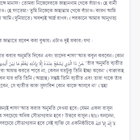
 আব্দে মানাফ! তোমরা নিজেদেরকে জাহানণাম থেকে বাঁচাও। হে বানী
চাও। হে ফাতেমা! তুমি নিজেকে জাহান্নাম থেকে বাঁচাও। কারণ আমি
মি (দুনিয়াতে) অবশ্যই আর্দ্র রাখব। (পরকালে আমার আনুগত্য
ান্নাতে প্রবেশ করা বুঝায়। এটাও দুই প্রকার। যথা :
াফা‘আত করার অনুমতি দিবেন এবং তাদের শাফা‘আত কবুল করবেন। কোন
রা আয়ত্ত করতে পারে না, কেবল যতটুকু তিনি ইচ্ছা করেন’ (বাক্বারাহ
ট হবেন, সে ব্যতীত কারু সুফারিশ কোন কাজে আসবে না’ (ত্বহা
র জন্যই শাফা‘আত করার অনুমতি দেওয়া হবে। যেমন একদা রাসূল