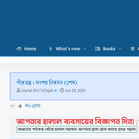
Home
What's new
Books
পীরতন্ত্র : সংশয় নিরসন (শেষ)
T
S
Joynal Bin Tofajjal
Jun 20, 2023
h
t
r
a
রদ্দ
পীর-মুরিদি
e
r
a
t
d
d
s
a
t
t
a
e