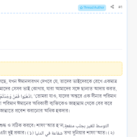
#1
Thread Author
এসেছে, যখন ঈমানদারগণ দেখবে যে, তাদের ভাইদেরকে রেখে একমাত্র
া পরিমাণ ঈমানের অধিকারী ব্যক্তিকেও জাহান্নাম থেকে বের করে
 জান্নাতে প্রবেশ করানোর অধিক হকদার।
ে। শাফা‘আত হ’ল,التوسط للغير بجلب منفعةٍ