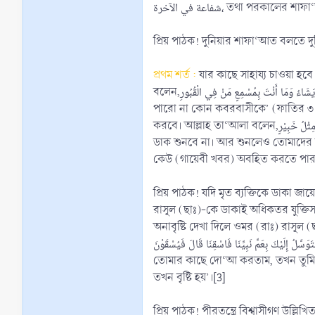
شفاعة في الآخرة، তথা পরকালের শ
প্রিয় পাঠক! দুনিয়ার শাফা‘আত বলতে দুন
প্রথম শর্ত :
যার কাছে সাহায্য চাওয়া হবে 
বলেন,وَمَا يَسْتَوِي الْأَحْيَاءُ وَلَا الْأَمْوَاتُ إِنَّ اللهَ يُسْمِعُ مَنْ يَشَاءُ وَمَا أَنْتَ بِمُسْمِعٍ مَنْ فِي الْقُبُورِ، ‘আর সমান নয় জীবিত ও মৃতগণ। নিশ্চয়ই আল্লাহ যাকে চান তাকে শ্রবণ করান। বস্ত্ততঃ তুমি শুনাতে
পারো না কোন কবরবাসীকে’ (ফাতির ৩৫/২২
করবে। আল্লাহ তা‘আলা বলেন,إِنْ تَدْعُوهُمْ لَا يَسْمَعُوْا دُعَاءَكُمْ وَلَوْ سَمِعُوْا مَا اسْتَجَابُوْا لَكُمْ وَيَوْمَ الْقِيَامَةِ يَكْفُرُوْنَ بِشِرْكِكُمْ وَلَا يُنَبِّئُكَ مِثْلُ خَبِيْرٍ، ‘যদি তোমরা তাদের ডাক, তাহ’লে তারা তোমাদের
ডাক শুনবে না। আর শুনলেও তোমাদের ডাক
কেউ (গায়েবী খবর) অবহিত করতে পার
প্রিয় পাঠক! যদি মৃত ব্যক্তিকে ডাকা
রাসূল (ছাঃ)-কে ডাকাই অধিকতর যুক্তিস
অনাবৃষ্টি দেখা দিলে ওমর (রাঃ) রাসূল (ছ
لم فَتَسْقِيْنَا وَإِنَّا نَتَوَسَّلُ إِلَيْكَ بِعَمِّ نَبِيِّنَا فَاسْقِنَا قَالَ فَيُسْقَوْنَ
তোমার কাছে দো‘আ করতাম, তখন তুমি বৃ
তখন বৃষ্টি হয়’।[3]
প্রিয় পাঠক! পীরতন্ত্রে বিশ্বাসীগণ উল্