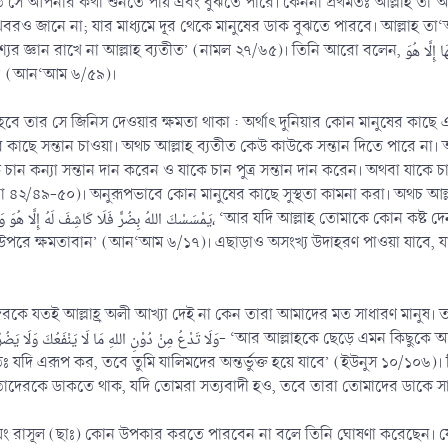
তে সে আপনার কথা শুনতে পায় এবং বুঝতে পারে। কেননা প্রথমতঃ আল্লাহ তা‘আল
ে দূর থেকে মানুষের ডাক বুঝতে পারবে। আল্লাহ তা‘আলা বলেন, لَمُ مَنْ فِي السَّمَاوَاتِ وَالْأَرْضِ الْغَيْبَ إِلَّا اللهُ
 (নামল ২৭/৬৫)। তিনি আরো বলেন, وَعِنْدَهُ مَفَاتِحُ الْغَيْبِ لَا يَعْلَمُهَا إِلَّا هُوَ ‘আর গায়েবের চাবিকাঠি তাঁর কাছেই
না’ (আন‘আম ৬/৫৯)।
 হবে তার সে জিনিস দেওয়ার ক্ষমতা থাকা : অর্থাৎ দুনিয়ার কোন মানুষের কাছ
কাছে সন্তান চাওয়া। অথচ আল্লাহ ব্যতীত কেউ কাউকে সন্তান দিতে পারে না। আল
ে চান কন্যা সন্তান দান করেন ও যাকে চান পুত্র সন্তান দান করেন। অথবা যাকে চা
(শূরা ৪২/৪৯-৫০)। অনুরূপভাবে কোন মানুষের কাছে সুস্থতা কামনা করা। অথচ আল্লা
يَمْسَسْ، ‘আর যদি আল্লাহ তোমাকে কোন কষ্ট দেন, তবে তিনি ব্যতীত তা দূর করার কেউ নেই। আর যদি তিনি তোমার
রে ক্ষমতাবান’ (আন‘আম ৬/১৭)। এছাড়াও অসংখ্য উদাহরণ পাওয়া যাবে, যা দেওয়া
কে যতই আল্লাহ্র অলী আখ্যা দেই না কেন তারা আমাদের মত সাধারণ মানুষ। ত
ঃ যদি এরূপ কর, তবে তুমি যালিমদের অন্তর্ভুক্ত হয়ে যাবে’ (ইউনুস ১০/১০
া তাদেরকে ডাকতে থাক, যদি তোমরা সত্যবাদী হও, তবে তারা তোমাদের ডাকে 
ং রাসূল (ছাঃ) কোন উপকার করতে পারবেন না বলে তিনি ঘোষণা করেছেন। যেমন