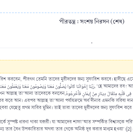
পীরতন্ত্র : সংশয় নিরসন (শেষ)
.
ফারিশ করবেন, পীরগণ তেমনি তাদের মুরীদদের জন্য সুফারিশ করবে। হাদীছে 
اذْهَبُوا فَمَنْ وَجَدْتُمْ فِى قَلْبِهِ مِثْقَالَ د، ‘তোমরা যাও, যাদের অন্তরে এক দীনার পরিমাণ
ের করে আন। এরপর আল্লাহ তা‘আলা পর্যায়ক্রমে অর্ধ দীনার এমনকি সরিষা দান
া যেহেতু প্রথম সারির মুমিন। তাই তারা তাদের মুরীদদের জন্য সুফারিশ করে
ুস্পষ্ট ধারণা থাকা যরূরী। যা আমাদের শাফা‘আত সম্পর্কিত বিশ্বাসকে পরিশুদ্ধ ও সঠিক করব