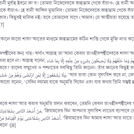
বানী মুর্রাহ ইবনে কা‘ব! তোমরা নিজেদেরকে জাহান্নাম থেকে বাঁচাও। হে বানী
ে বাঁচাও। হে বানী আব্দিল মুত্তালিব! তোমরা নিজেদেরকে জাহান্নাম থেকে বাঁ
) কিছুরই মালিক নই। তবে তোমাদের সাথে (আমার) যে আত্মীয়তা রয়েছে তা আ
[7]
ে কারো শাফা‘আতের মাধ্যমে জাহান্নামের কঠিন শাস্তি থেকে মুক্তি লাভ করে জ
দপন্থীদের জন্য খাছ। অর্থাৎ আল্লাহ তা‘আলা কেবল তাওহীদপন্থীদেরকে শ
مَنْ ذَا الَّذِي يَشْفَعُ عِنْدَهُ إِلَّا بِإِذْنِهِ يَعْلَمُ مَا بَيْنَ أَي، ‘তাঁর অনুমতি ব্যতীত
ে? তাদের সম্মুখের ও পশ্চাতের সবকিছু তিনি জানেন। তাঁর জ্ঞানের কিছুই তা
তিনি আরো বলেন, ‘সেদিন দয়াময় যাকে অনুমতি দিবেন এবং যার কথায় তিনি সন্তুষ্
থীদেরকে শাফা‘আত করার অনুমতি প্রদান করবেন, তেমনি কেবল তাওহীদপন্থীদে
، ‘ক্বিয়ামতের দিন আমার শাফা‘আত লাভে সবচেয়ে সৌভাগ্যবান হবে সেই ব্যক্তি যে একনিষ্ঠচিত্তে لآ إِلَهَ إِلاَّ اللهُ
 বলে’।[8]