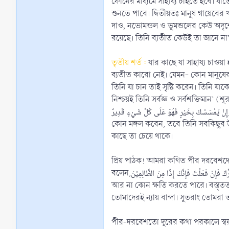
ফোনের মাধ্যমে সাহায্য চাইতে হবে। যা
শুনতে পাবে। দ্বিতীয়তঃ মানুষ গায়েবের খবরও জানে না; যার মাধ্যম
দাও, নভোমন্ডল ও ভূমন্ডলের কেউ অদৃশ্যের জ্ঞান রাখে না আল্লাহ ব্যতীত’
রয়েছে। তিনি ব্যতীত কেউই তা জানে 
তৃতীয় শর্ত :
যার কাছে যা সাহায্য চাওয়া
ব্যতীত কারো নেই। যেমন- কোন মানুষের 
তিনি যা চান তাই সৃষ্টি করেন। তিনি যাক
নিশ্চয়ই তিনি সর্বজ্ঞ ও সর্বশক্তিমান’ 
كَ اللهُ بِضُرٍّ فَلَا كَاشِفَ لَهُ إِلَّا هُوَ وَإِنْ يَمْسَسْكَ بِخَيْرٍ فَهُوَ عَلَى كُلِّ شَيْءٍ قَدِيرٌ
কোন মঙ্গল করেন, তবে তিনি সবকিছুর উপ
কাছে তা চেয়ে থাকে।
প্রিয় পাঠক! আমরা কথিত পীর দরবেশদের
বলেন,وَلَا تَدْعُ مِنْ دُوْنِ اللهِ مَا لَا يَنْفَعُكَ وَلَا يَضُرُّكَ فَإِنْ فَعَلْتَ فَإِنَّكَ إِذًا مِنَ الظَّالِمِيْنَ- ‘আর আল্লাহকে ছেড়ে এমন কিছুকে আহবান (ইবাদত) করো না, যা না তোমার কোন উপকার করতে পারে,
আর না কোন ক্ষতি করতে পারে। বস্ত্তত
তোমাদেরই ন্যায় বান্দা। সুতরাং তোমর
পীর-দরবেশতো দূরের কথা পরকালে স্বয়