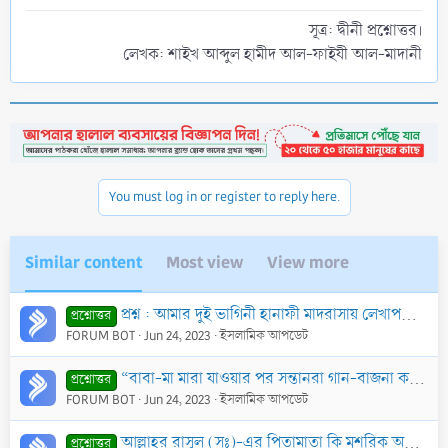
সূত্র: দ্বীনী প্রশ্নোত্তর।
লেখক: শাইখ আব্দুল হামীদ আল-ফাইযী আল-মাদানী​
You must log in or register to reply here.
Similar content
Most view
View more
প্রশ্ন : আমার দুই ভাগিনী হানাফী মাদরাসায় লেখাপড়া করে। আমি তাদের মাদরাসার মাসিক বেতন দেই। কিন্তু তাদের পিতামাতা আহলেহাদীছ লোকদের ছালাত পসন্দ করে না এবং
প্রশ্নোত্তর
FORUM BOT
Jun 24, 2023
ইসলামিক আপডেট
“বাবা-মা মারা যাওয়ার পর সন্তানরা গান-বাজনা করলে তাদের কবরের আজাব বৃদ্ধি পায়” এ কথা কি সঠিক?
প্রশ্নোত্তর
FORUM BOT
Jun 24, 2023
ইসলামিক আপডেট
আল্লাহ্‌র রাসূল (সঃ)-এর পিতামাতা কি মুশরিক অবস্থায় মারা গেছেন?
প্রশ্নোত্তর