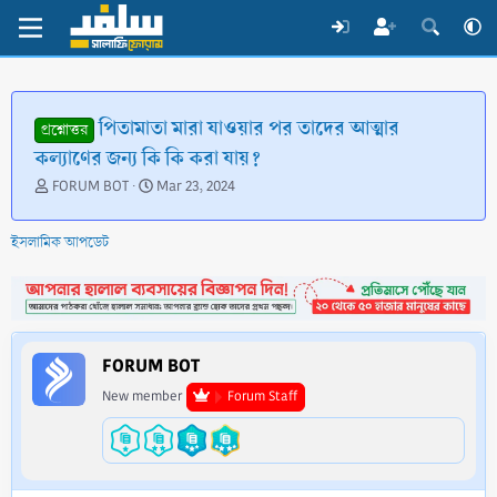
পিতামাতা মারা যাওয়ার পর তাদের আত্মার
প্রশ্নোত্তর
কল্যাণের জন্য কি কি করা যায়?
T
S
FORUM BOT
Mar 23, 2024
h
t
r
a
ইসলামিক আপডেট
e
r
a
t
d
d
s
a
t
t
a
e
FORUM BOT
r
t
New member
Forum Staff
e
r