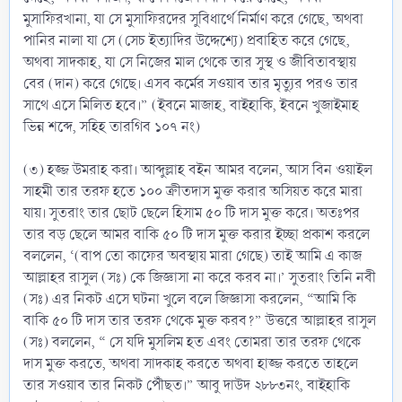
মুসাফিরখানা, যা সে মুসাফিরদের সুবিধার্থে নির্মাণ করে গেছে, অথবা
পানির নালা যা সে (সেচ ইত্যাদির উদ্দেশ্যে) প্রবাহিত করে গেছে,
অথবা সাদকাহ, যা সে নিজের মাল থেকে তার সুস্থ ও জীবিতাবস্থায়
বের (দান) করে গেছে। এসব কর্মের সওয়াব তার মৃত্যুর পরও তার
সাথে এসে মিলিত হবে।” (ইবনে মাজাহ, বাইহাকি, ইবনে খুজাইমাহ
ভিন্ন শব্দে, সহিহ তারগিব ১০৭ নং)
(৩) হজ্জ উমরাহ করা। আব্দুল্লাহ বইন আমর বলেন, আস বিন ওয়াইল
সাহমী তার তরফ হতে ১০০ ক্রীতদাস মুক্ত করার অসিয়ত করে মারা
যায়। সুতরাং তার ছোট ছেলে হিসাম ৫০ টি দাস মুক্ত করে। অতঃপর
তার বড় ছেলে আমর বাকি ৫০ টি দাস মুক্ত করার ইচ্ছা প্রকাশ করলে
বললেন, ‘(বাপ তো কাফের অবস্থায় মারা গেছে) তাই আমি এ কাজ
আল্লাহর রাসুল (সঃ) কে জিজ্ঞাসা না করে করব না।’ সুতরাং তিনি নবী
(সঃ) এর নিকট এসে ঘটনা খুলে বলে জিজ্ঞাসা করলেন, “আমি কি
বাকি ৫০ টি দাস তার তরফ থেকে মুক্ত করব?” উত্তরে আল্লাহর রাসুল
(সঃ) বললেন, “ সে যদি মুসলিম হত এবং তোমরা তার তরফ থেকে
দাস মুক্ত করতে, অথবা সাদকাহ করতে অথবা হাজ্জ করতে তাহলে
তার সওয়াব তার নিকট পৌঁছত।” আবু দাউদ ২৮৮৩নং, বাইহাকি