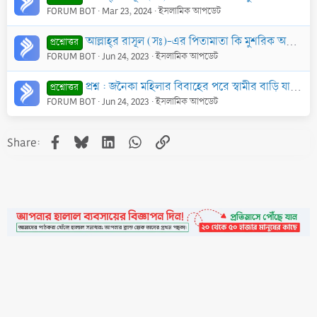
FORUM BOT
Mar 23, 2024
ইসলামিক আপডেট
আল্লাহ্‌র রাসূল (সঃ)-এর পিতামাতা কি মুশরিক অবস্থায় মারা গেছেন?
প্রশ্নোত্তর
FORUM BOT
Jun 24, 2023
ইসলামিক আপডেট
প্রশ্ন : জনৈকা মহিলার বিবাহের পরে স্বামীর বাড়ি যাওয়ার পথে স্বামী হার্ট অ্যাটাক করে মারা যায়। এক্ষণে সে কি ইদ্দত পালন করবে এবং মোহরানা পাবে?
প্রশ্নোত্তর
FORUM BOT
Jun 24, 2023
ইসলামিক আপডেট
Facebook
Bluesky
LinkedIn
WhatsApp
Link
Share:
•
Contact
•
FAQs
•
Medals
•
Facebook
•
Terms
•
Privacy