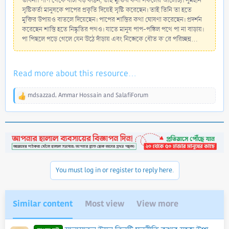
ভাবনা। পাপ থেকে বাঁচা বড় কঠিন, তাই মুক্তির কথা সকলের আলোচ্য। সুমহান
সৃষ্টিকর্তা মানুষকে পাপের প্রকৃতি দিয়েই সৃষ্টি করেছেন। তাই তিনি তা হতে
মুক্তির উপায়ও বাতলে দিয়েছেন। পাপের শাস্তির কথা ঘোষণা করেছেন। প্রদর্শন
করেছেন শাস্তি হতে নিষ্কৃতির পথও। যাতে মানুষ পাপ-পঙ্কিল পথে পা না বাড়ায়।
পা পিছলে পড়ে গেলে যেন উঠে দাঁড়ায় এবং নিজেকে ধৌত ক'রে পরিচ্ছন্ন...
Read more about this resource...
mdsazzad
,
Ammar Hossain
and
SalafiForum
R
e
a
c
t
i
o
n
You must log in or register to reply here.
s
:
Similar content
Most view
View more