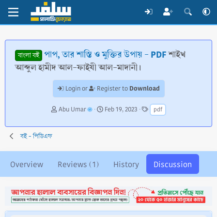
পাপ, তার শাস্তি ও মুক্তির উপায় - PDF
শাইখ
বাংলা বই
আব্দুল হামীদ আল-ফাইযী আল-মাদানী।
Download
Login or
Register to
T
S
T
Abu Umar
Feb 19, 2023
pdf
h
t
a
r
a
g
e
r
s
বই - পিডিএফ
a
t
d
d
s
a
Overview
Reviews (1)
History
Discussion
t
t
a
e
r
t
e