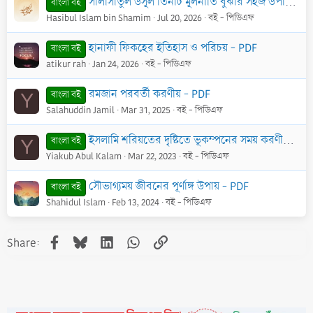
সালাসাতুল উসূল তিনটি মূলনীতি বুঝার সহজ উপায় - PDF
বাংলা বই
Hasibul Islam bin Shamim
Jul 20, 2026
বই - পিডিএফ
হানাফী ফিকহের ইতিহাস ও পরিচয় - PDF
বাংলা বই
atikur rah
Jan 24, 2026
বই - পিডিএফ
রমজান পরবর্তী করণীয় - PDF
বাংলা বই
Y
Salahuddin Jamil
Mar 31, 2025
বই - পিডিএফ
ইসলামি শরিয়তের দৃষ্টিতে ভূকম্পনের সময় করণীয় - PDF
বাংলা বই
Y
Yiakub Abul Kalam
Mar 22, 2023
বই - পিডিএফ
সৌভাগ্যময় জীবনের পূর্ণাঙ্গ উপায় - PDF
বাংলা বই
Shahidul Islam
Feb 13, 2024
বই - পিডিএফ
Facebook
Bluesky
LinkedIn
WhatsApp
Link
Share: