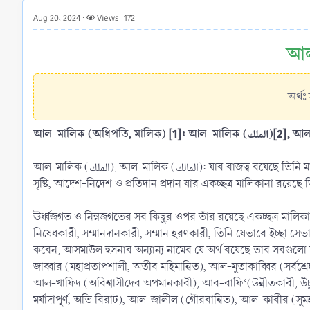
r
Aug 20, 2024
Views: 172
t
e
r
অর্থঃ 
আল-মালিক (الملك), আল-মালিক (المالك): যার রাজত্ব রয়েছে তিনি মালিক তথা অধিপতি গুণে গুণান্বিত। এটি বড়ত্ব, অহংকার, ক্ষমতা, পরিচালনা ইত্যাদি গুণাবলী।
সৃষ্টি, আদেশ-নিদেশ ও প্রতিদান প্রদান যার একচ্ছত্র মালিকানা রয়েছ
ঊর্ধ্বজগত ও নিম্নজগতের সব কিছুর ওপর তাঁর রয়েছে একচ্ছত্র মালিকা
নিষেধকারী, সম্মানদানকারী, সম্মান হরণকারী, তিনি যেভাবে ইচ্ছা সেভ
করেন, আসমাউল হুসনার অন্যান্য নামের যে অর্থ রয়েছে তার সবগুলো 
জাব্বার (মহাপ্রতাপশালী, অতীব মহিমান্বিত), আল-মুতাকাব্বির (সর্বশ
আল-খাফিদ (অবিশ্বাসীদের অপমানকারী), আর-রাফি‘(উন্নীতকারী, উঁচ
মর্যাদাপূর্ণ, অতি বিরাট), আল-জালীল (গৌরবান্বিত), আল-কাবীর (সু