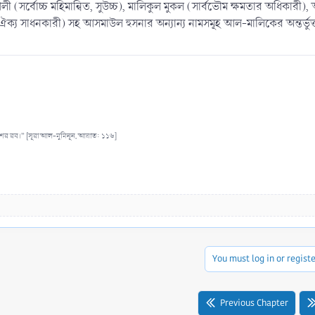
(সর্বোচ্চ মহিমান্বিত, সুউচ্চ), মালিকুল মুকল (সার্বভৌম ক্ষমতার অধিকারী)
 ঐক্য সাধনকারী) সহ আসমাউল হুসনার অন্যান্য নামসমূহ আল-মালিকের অন্তর্ভুক্
রশের রব।” [সূরা আল-মুমিনূন, আয়াত: ১১৬]
You must log in or registe
Previous Chapter