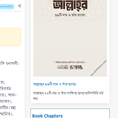
ead Author
াতা,
আল্লাহ্‌র ৯৯টি নাম ও তাঁর ব্যাখ্যা
রিবর্তন
আল্লাহ্‌র ৯৯টি নাম ও তাঁর সংক্ষিপ্ত ব্যাখ্যা হাদিসবিডি ডট
ানিত), আল-
কম
বিচাকর),
-আযীম (মহা
্মানিত),
Book Chapters