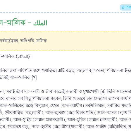
Thr
আল-মালিক - الملك
সর্বকর্তৃত্বময়, অধিপতি, মালিক
আল-মালিক (অধিপতি, মালিক) [1]: আল-মালিক (الملك)[2], আল-মালিক (المالك)।
ে তিনিই আল-মালিক।[3]
না, সবাই তাঁর দাস-দাসী ও তাঁর কাছেই অভাবী ও মুখাপেক্ষী।[4] তিনি আদেশদ
াবে বান্দার সব কিছু পরিচালনা করেন, তিনি যেভাবে চান সেভাবে তাদের কার্য প
আল-মালিকের মধ্যে বিদ্যমান, যেমন, আল-আযীয (সর্বশক্তিমান, সর্বাধিক সম্ম
্রেষ্ঠ, গৌরবান্বিত, অহংকারী), আল-হাকাম (মহা বিচারপতি), আল-আদল (ন্যায় 
ুকারী), আল-মু‘ইয (সম্মান প্রদানকারী), আল-মুযিল (সম্মান হরণকারী), আল
মহান, সবচেয়ে বড়), আল-হাসীব (মহা মীমাংসাকারী), আল-মাজীদ (মহিমান্বিত, সম