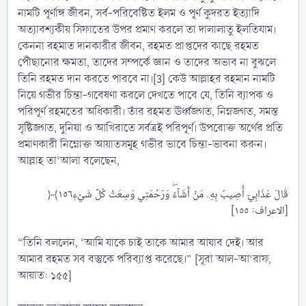
নামটি পূর্ণাঙ্গ জীবন, সর্ব-পরিবেষ্টিত ইলম ও পূর্ণ কুদরত ইত্যাদি
অত্যাবশ্যকীয় সিফাতের উপর প্রমাণ করলে তা দালালাতু ইলতিযাম।
কেননা রহমাত দানকারীর জীবন, রহমত প্রাপ্তদের কাছে রহমত
পৌঁছানোর ক্ষমতা, তাদের সম্পর্কে জ্ঞান ও তাদের অভাব না বুঝলে
তিনি রহমত দান করতে পারবে না।[3] কেউ আল্লাহর রহমান নামটি
নিয়ে গভীর চিন্তা-গবেষণা করলে দেখতে পাবে যে, তিনি ব্যাপক ও
পরিপূর্ণ রহমতের অধিকারী। তাঁর রহমত ঊর্ধ্বজগত, নিম্নজগত, সমস্ত
সৃষ্টিজগত, দুনিয়া ও আখিরাতে সর্বত্রই পরিপূর্ণ। উপরোক্ত অর্থের প্রতি
প্রমাণকারী নিম্নোক্ত আয়াতসমূহ গভীর ভাবে চিন্তা-ভাবনা করুন।
আল্লাহ তা‘আলা বলেছেন,
﴿قَالَ عَذَابِيٓ أُصِيبُ بِهِۦ مَنۡ أَشَآءُۖ وَرَحۡمَتِي وَسِعَتۡ كُلَّ شَيۡءٖ١٥٦﴾
“তিনি বললেন, ‘আমি যাকে চাই তাকে আমার আযাব দেই। আর
আমার রহমত সব বস্তুকে পরিব্যাপ্ত করেছে।” [সূরা আল-আ‘রাফ,
আয়াত: ১৫৫]