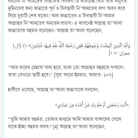
ধরণের নি‘আমতের বিস্তারিত বিবরণ। এ কারণেই তিনি তাঁর অনুগত
মুমিনদের জন্য জান্নাতে পূর্ণ ও চিরস্থায়ী নি‘আমতের কথা স্মরণ করে
দিয়ে সূরাটি শেষ করেন। আর জান্নাতের এ চিরস্থায়ী নি‘আমত
আল্লাহর নি‘আমতের অন্যতম প্রভাব। এ কারণেই আল্লাহ তা‘আলা
জান্নাতকে রহমত বলেছেন। আল্লাহ তা‘আলা বলেছেন,
﴿وَأَمَّا ٱلَّذِينَ ٱبۡيَضَّتۡ وُجُوهُهُمۡ فَفِي رَحۡمَةِ ٱللَّهِۖ هُمۡ فِيهَا خَٰلِدُونَ١٠٧﴾ [ال
“আর যাদের চেহারা সাদা হবে, তারা তো আল্লাহর রহমতে থাকবে।
তারা সেখানে স্থায়ী হবে।” [সূরা আলে ইমরান, আয়াত: ১০৭]
হাদীসে এসেছে, আল্লাহ তা‘আলা জান্নাতকে বলবেন,
«أَنْتِ رَحْمَتِي أَرْحَمُ بِكِ مَنْ أَشَاءُ مِنْ عِبَادِي».​
“তুমি আমার রহমত, তোমার মাধ্যমে আমি আমার বান্দাদের থেকে
যাকে ইচ্ছা রহমত করব।”[4] আল্লাহ তা‘আলা বলেছেন,