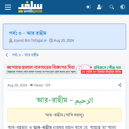
পর্বঃ ৩ - আর রাহীম
T
S
Joynal Bin Tofajjal
Aug 20, 2024
h
t
r
a
পর্বঃ ৩ - আর রাহীম
e
r
a
t
d
d
s
a
t
t
a
e
Aug 20, 2024
Views: 129
r
t
আর-রাহীম - الرحيم
e
r
আর-রাহীম (অতি দয়ালু)
আর-রাহীম
আর-রহমান ও
নামদ্বয় প্রমাণ করে যে, আল্লাহ তা‘আলা