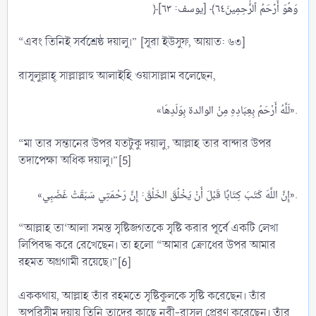
“এবং তিনিই সর্বশ্রেষ্ঠ দয়ালু।” [সূরা ইউসুফ, আয়াত: ৬৩]
রাসূলুল্লাহ্ সাল্লাল্লাহু আলাইহি ওয়াসাল্লাম বলেছেন,
«لَلَّهُ أَرْحَمُ بِعِبَادِهِ مِنْ الوالدة بِوَلَدِهَا».​
“মা তার সন্তানের উপর যতটুকু দয়ালু, আল্লাহ তার বান্দার উপর
তদাপেক্ষা অধিক দয়ালু।”[5]
«إِنَّ اللَّهَ كَتَبَ كِتَابًا قَبْلَ أَنْ يَخْلُقَ الخَلْقَ: إِنَّ رَحْمَتِي سَبَقَتْ غَضَبِي».​
“আল্লাহ তা‘আলা সমস্ত সৃষ্টিজগতকে সৃষ্টি করার পূর্বে একটি লেখা
লিপিবদ্ধ করে রেখেছেন। তা হলো “আমার ক্রোধের উপর আমার
রহমত অগ্রগামী রয়েছে।”[6]
এককথায়, আল্লাহ তাঁর রহমতে সৃষ্টিকুলকে সৃষ্টি করেছেন। তাঁর
অপরিসীম দয়ায় তিনি তাদের কাছে নবী-রাসূল প্রেরণ করেছেন। তাঁর