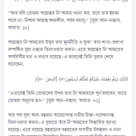
“আর যদি তোমরা আল্লাহর নি‘আমত গণনা কর, তবে তার ইয়ত্তা
পাবে না। নিশ্চয় আল্লাহ ক্ষমাশীল, পরম দয়ালু।” [সূরা আন-নাহাল,
আয়াত: ১৮]
আল্লাহর নি‘আমতের উসূল তথা মূলনীতি ও ফুরু‘ তথা শাখা-প্রশাখা
সম্পর্কিত সূরা নাহাল তিলাওয়াত করুন। এতে আল্লাহর নি‘আমতের
অপরিসীম দান ও প্রভাব রয়েছে। এ কারণেই তিনি সূরার শেষে
বলেছেন,
“এভাবেই তিনি তোমাদের উপর তার নি‘আমতকে পূর্ণ করবেন, যাতে
তোমরা অনুগত হও।” [সূরা আন-নাহাল, আয়াত: ৮১]
অত:পর সূরা আর-রহমান আদ্যোপান্ত গভীর চিন্তা-গবেষণাসহ
তিলাওয়াত করুন। এ সূরাতে তাঁর নি‘আমতের বিস্তারিত ব্যাখ্যা
রয়েছে। এতে রয়েছে রহমানের রহমতের যাবতীয় উদাহরণ ও নানা