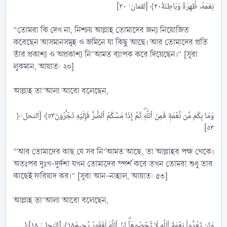
“তোমরা কি দেখ না, নিশ্চয় আল্লাহ তোমাদের জন্য নিয়োজিত
করেছেন আসমানসমূহ ও জমিনে যা কিছু আছে। আর তোমাদের প্রতি
তাঁর প্রকাশ্য ও অপ্রকাশ্য নি‘আমত ব্যাপক করে দিয়েছেন।” [সূরা
লুকমান, আয়াত: ২০]
আল্লাহ তা‘আলা আরো বলেছেন,
﴿وَمَا بِكُم مِّن نِّعۡمَةٖ فَمِنَ ٱللَّهِۖ ثُمَّ إِذَا مَسَّكُمُ ٱلضُّرُّ فَإِلَيۡهِ تَجۡ‍َٔرُونَ٥٣﴾ [النحل:
“আর তোমাদের কাছ যে সব নি‘আমত আছে, তা আল্লাহর পক্ষ থেকে।
অতঃপর দুঃখ-দুর্দশা যখন তোমাদের স্পর্শ করে তখন তোমরা শুধু তার
কাছেই ফরিয়াদ কর।” [সূরা আন-নাহাল, আয়াত: ৫৩]
আল্লাহ তা‘আলা আরো বলেছেন,