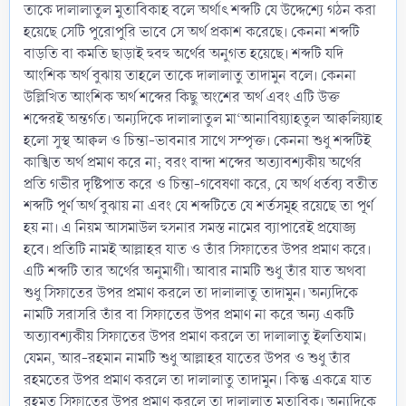
তাকে দালালাতুল মুতাবিকাহ বলে অর্থাৎ শব্দটি যে উদ্দেশ্যে গঠন করা
হয়েছে সেটি পুরোপুরি ভাবে সে অর্থ প্রকাশ করেছে। কেননা শব্দটি
বাড়তি বা কমতি ছাড়াই হুবহু অর্থের অনুগত হয়েছে। শব্দটি যদি
আংশিক অর্থ বুঝায় তাহলে তাকে দালালাতু তাদামুন বলে। কেননা
উল্লিখিত আংশিক অর্থ শব্দের কিছু অংশের অর্থ এবং এটি উক্ত
শব্দেরই অন্তর্গত। অন্যদিকে দালালাতুল মা‘আনাবিয়্যাহতুল আক্বলিয়্যাহ
হলো সুস্থ আক্বল ও চিন্তা-ভাবনার সাথে সম্পৃক্ত। কেননা শুধু শব্দটিই
কাঙ্খিত অর্থ প্রমাণ করে না; বরং বান্দা শব্দের অত্যাবশ্যকীয় অর্থের
প্রতি গভীর দৃষ্টিপাত করে ও চিন্তা-গবেষণা করে, যে অর্থ ধর্তব্য বতীত
শব্দটি পূর্ণ অর্থ বুঝায় না এবং যে শব্দটিতে যে শর্তসমূহ রয়েছে তা পূর্ণ
হয় না। এ নিয়ম আসমাউল হুসনার সমস্ত নামের ব্যাপারেই প্রযোজ্য
হবে। প্রতিটি নামই আল্লাহর যাত ও তাঁর সিফাতের উপর প্রমাণ করে।
এটি শব্দটি তার অর্থের অনুমাগী। আবার নামটি শুধু তাঁর যাত অথবা
শুধু সিফাতের উপর প্রমাণ করলে তা দালালাতু তাদামুন। অন্যদিকে
নামটি সরাসরি তাঁর বা সিফাতের উপর প্রমাণ না করে অন্য একটি
অত্যাবশ্যকীয় সিফাতের উপর প্রমাণ করলে তা দালালাতু ইলতিযাম।
যেমন, আর-রহমান নামটি শুধু আল্লাহর যাতের উপর ও শুধু তাঁর
রহমতের উপর প্রমাণ করলে তা দালালাতু তাদামুন। কিন্তু একত্রে যাত
রহমত সিফাতের উপর প্রমাণ করলে তা দালালাতু মুতাবিক। অন্যদিকে