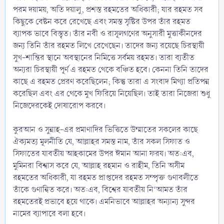
পরম দয়াময়, অতি দয়ালু, প্রশস্ত রহমতের অধিকারী; যার রহমত সব
কিছুকে বেষ্টন করে রেখেছে এবং সমস্ত সৃষ্টির উপর তাঁর রহমত
ব্যাপক ভাবে বিস্তৃত। তাঁর নবী ও রাসূলগণের অনুসারী মুত্তাকীনদের
জন্য তিনি তাঁর রহমত লিখে রেখেছেন। তাদের জন্য রয়েছে চিরস্থায়ী
সুখ-শান্তির স্থানে অবস্থানের নিমিত্তে সর্বময় রহমত। তারা ব্যতীত
অন্যরা চিরস্থায়ী পূর্ণ এ রহমত থেকে বঞ্চিত হবে। কেননা তিনি তাদের
কাছে এ রহমত প্রেরণ করেছিলেন; কিন্তু তারা এ সংবাদ মিথ্যা প্রতিপন্ন
করেছিল এবং এর থেকে মুখ ফিরিয়ে নিয়েছিল। তাই তারা নিজেরা শুধু
নিজেদেরকেই দোষারোপ করবে।
কুরআন ও সুন্নাহ-এর প্রমাণাদির ভিত্তিতে উম্মাতের সকলের কাছে
ঐক্যমত্য মূলনীতি যে, আল্লাহর সমস্ত নাম, তাঁর সকল সিফাত ও
সিফাতের যাবতীয় আহকামের উপর ঈমান আনা ফরয। অত:এব,
মুমিনরা বিশ্বাস করে যে, আল্লাহ রহমান ও রাহীম, তিনি অসীম
রহমতের অধিকারী, যা রহমত প্রাপ্তদের রহমত সম্পৃক্ত গুণাবলীতে
তাঁকে গুণান্বিত করে। অত:এব, বিশ্বের যাবতীয় নি‘আমত তাঁর
রহমতেরই প্রভাবে হয়ে থাকে। এমনিভাবে আল্লাহর অন্যান্য সুন্দর
নামের ব্যাপারে বলা হবে।