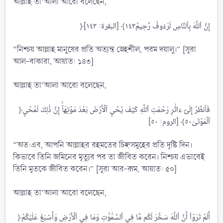
আল্লাহ তা‘আলা আরো বলেছেন,
“নিশ্চয় আল্লাহ মানুষের প্রতি অত্যন্ত স্নেহশীল, পরম দয়ালু।” [সূরা
আল-বাকারা, আয়াত: ১৪৩]
আল্লাহ তা‘আলা আরো বলেছেন,
﴿فَٱنظُرۡ إِلَىٰٓ ءَاثَٰرِ رَحۡمَتِ ٱللَّهِ كَيۡفَ يُحۡيِ ٱلۡأَرۡضَ بَعۡدَ مَوۡتِهَآۚ إِنَّ ذَٰلِكَ لَمُحۡيِ
“অত:এব, আপনি আল্লাহর রহমতের চি‎হ্নসমূহের প্রতি দৃষ্টি দিন।
কিভাবে তিনি জমিনের মৃত্যুর পর তা জীবিত করেন। নিশ্চয় এভাবেই
তিনি মৃতকে জীবিত করেন।” [সূরা আর-রূম, আয়াত: ৫০]
আল্লাহ তা‘আলা আরো বলেছেন,
﴿أَلَمۡ تَرَوۡاْ أَنَّ ٱللَّهَ سَخَّرَ لَكُم مَّا فِي ٱلسَّمَٰوَٰتِ وَمَا فِي ٱلۡأَرۡضِ وَأَسۡبَغَ عَلَيۡكُمۡ