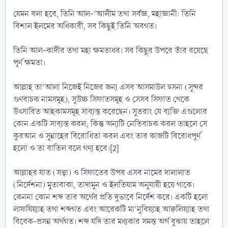
যেমন বলা হবে, তিনি আল-‘আলীম তথা সর্বজ্ঞ, মহাজ্ঞানী: তিনি
বিশাল ইলমের অধিকারী, সব কিছুই তিনি অবগত।
তিনি আল-কাদীর তথা মহা ক্ষমতাধর। সব কিছুর উপরে তাঁর রয়েছে
পূর্ণ ক্ষমতা।
আল্লাহ তা‘আলা নিজেই নিজের জন্য এসব আসমাউল হুসনা (সুন্দর
গুণবাচক নামসমূহ), সুউচ্চ সিফাতসমূহ ও সেসব সিফাত থেকে
উৎসারিত আহকামসমূহ সাব্যস্ত করেছেন। সুতরাং যে ব্যক্তি এগুলোর
কোন একটি সাব্যস্ত করল; কিন্তু অন্যটি নেতিবাচক করল তাহলে সে
কুরআন ও সুন্নাহের বিরোধিতা করল এবং তার কাজটি বিরোধপূর্ণ
হলো ও তা বাতিল বলে গণ্য হবে।[2]
আল্লাহর যাত (সত্ত্বা) ও সিফাতের উপর এসব নামের দালালাত
(নির্দেশনা) মুতাবাকা, তাদামুন ও ইলতিযাম অনুযায়ী হয়ে থাকে।
কেননা কোন শব্দ তার অর্থের প্রতি দুভাবে নির্দেশ করে। একটি হলো
লাফযিয়্যাহ তথা শব্দগত এবং আরেকটি মা‘নুবিয়্যাহ আক্বলিয়্যাহ তথা
বিবেক-প্রসন্ন অর্থগত। শব্দ যদি তার মধ্যকার সমস্ত অর্থ বুঝায় তাহলে