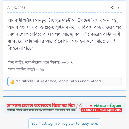
Aug 9, 2025
#1
আববাসী খলীফা মানছূর স্বীয় পুত্র মাহদীকে উপদেশ দিয়ে বলেন, ‘হে
আমার বৎস! সে ব্যক্তি প্রকৃত বুদ্ধিমান নয়, যে বিপদে পড়ে যাওয়ার পর
সেখান থেকে বেরিয়ে আসার পথ খোঁজে; বরং সত্যিকারের বুদ্ধিমান ঐ
ব্যক্তি, যে বিপদ আসার আগেই কৌশল অবলম্বন করে- যাতে সে ঐ
বিপদে না পড়ে’।
[ইবনু কাছীর, আল-বিদায়াহ ওয়ান নিহায়াহ, ১০/১৩৪]
[আত তাহরীক, জুলাই ২০২৫]
rasikulindia
,
Istiaq Ahmed
,
Saabiq Satter
and 12 others
R
e
a
c
t
i
o
n
You must log in or register to reply here.
s