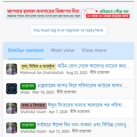
c
t
i
o
n
You must log in or register to reply here.
s
:
Similar content
Most view
View more
কঠিন রোগ থেকে আরোগ্য লাভের জন্য নফল সিয়াম বা অন্য কোন আমল আছে কি?
দুআ, যিকির ও ঝাড়ফুঁক
Mahmud ibn Shahidullah
Aug 22, 2023
দ্বীনি প্রশ্নোত্তর
এহেরামের কাপড় দিয়ে পরিবারের কাউকে কাফন দেওয়া যাবে কি?
প্রশ্নোত্তর
shipa
Mar 10, 2023
দ্বীনি প্রশ্নোত্তর
ঈদুল ফিতরের সালাত আদায়ের পর পরিবারের সবাই মিলে কবর যিয়ারত করা কি যায়েয?
কবর ও কিয়ামত
Shahidul Islam
Apr 7, 2024
দ্বীনি প্রশ্নোত্তর
বর্তমানে ঈদের দিন গান-বাজনা এবং বিভিন্ন খেলাধুলার আয়োজন করা হয় কিংবা পরিবারের সদস্যগণ টিভি-সিনেমার পর্দায় নোংরা চলচ্চিত্র র্দশন করে সময় নষ্ট করা?
প্রশ্নোত্তর
Shahidul Islam
Apr 12, 2024
দ্বীনি প্রশ্নোত্তর