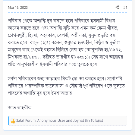
Mar 16, 2023
#1
পরিবার থেকে অশান্তি দূর করতে হলে পরিবারে ইসলামী বিধান
কায়েম করতে হবে এবং অশান্তি সৃষ্টি করে এমন কর্ম যেমন গীবত,
চোগলখুরী, হিংসা, অহংকার, বেপর্দা, অশ্লীলতা, যুলুম প্রভৃতি বন্ধ
করতে হবে। রাসূল (ছাঃ) বলেন, শুধুমাত্র হৃদয়হীন, নিষ্ঠুর ও দুর্ভাগা
মানুষের কাছ থেকেই রহমত ছিনিয়ে নেয়া হয় (আবুদাউদ হা/৪৯৪২;
মিশকাত হা/৪৯৬৮; ছহীহুত তারগীব হা/২২৬১)। সেই সাথে আল্লাহর
প্রতি আনুগত্যশীল ইসলামী পরিবার গড়ে তুলতে হবে।
সর্বদা পরিবারের জন্য আল্লাহর নিকট দো‘আ করতে হবে। সর্বোপরি
পরিবারে পারস্পরিক ভালোবাসা ও সৌহার্দ্যপূর্ণ পরিবেশ গড়ে তুলতে
পারলেই অশান্তি দূর হবে ইনশাআল্লাহ।
আত তাহরীক
SalafiForum
,
Anonymous User
and
Joynal Bin Tofajjal
R
e
a