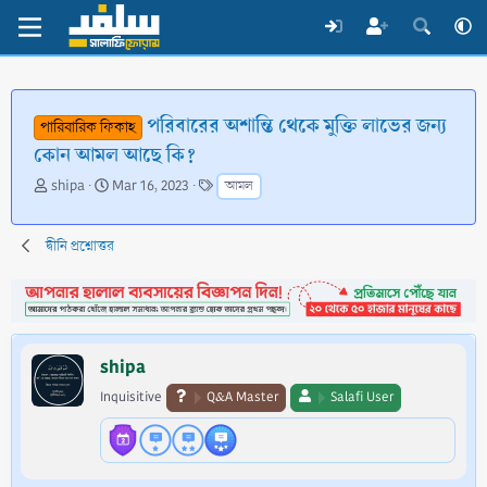
পরিবারের অশান্তি থেকে মুক্তি লাভের জন্য
পারিবারিক ফিকাহ
কোন আমল আছে কি?
T
S
T
shipa
Mar 16, 2023
আমল
h
t
a
r
a
g
e
r
s
দ্বীনি প্রশ্নোত্তর
a
t
d
d
s
a
t
t
a
e
shipa
r
t
Inquisitive
Q&A Master
Salafi User
e
r