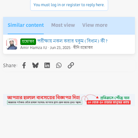
n
You must log in or register to reply here.
s
:
Similar content
Most view
View more
পরীক্ষায় নকল করার হুকুম (বিধান) কী?
প্রশ্নোত্তর
Amir Hamza IU
Jun 23, 2025
দ্বীনি প্রশ্নোত্তর
Facebook
Bluesky
LinkedIn
WhatsApp
Link
Share:
•
Contact
•
FAQs
•
Medals
•
Facebook
•
Terms
•
Privacy