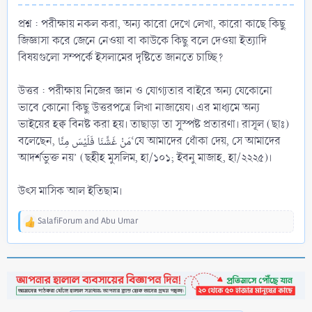
প্রশ্ন : পরীক্ষায় নকল করা, অন্য কারো দেখে লেখা, কারো কাছে কিছু
জিজ্ঞাসা করে জেনে নেওয়া বা কাউকে কিছু বলে দেওয়া ইত্যাদি
বিষয়গুলো সম্পর্কে ইসলামের দৃষ্টিতে জানতে চাচ্ছি?
উত্তর : পরীক্ষায় নিজের জ্ঞান ও যোগ্যতার বাইরে অন্য যেকোনো
ভাবে কোনো কিছু উত্তরপত্রে লিখা নাজায়েয। এর মাধ্যমে অন্য
ভাইয়ের হক্ব বিনষ্ট করা হয়। তাছাড়া তা সুস্পষ্ট প্রতারণা। রাসূল (ছাঃ)
বলেছেন, ‌مَنْ ‌غَشَّنَا ‌فَلَيْسَ مِنَّا‘যে আমাদের ধোঁকা দেয়, সে আমাদের
আদর্শভুক্ত নয়’ (ছহীহ মুসলিম, হা/১০১; ইবনু মাজাহ, হা/২২২৫)।
উৎস মাসিক আল ইতিছাম।
SalafiForum
and
Abu Umar
R
e
a
c
t
i
o