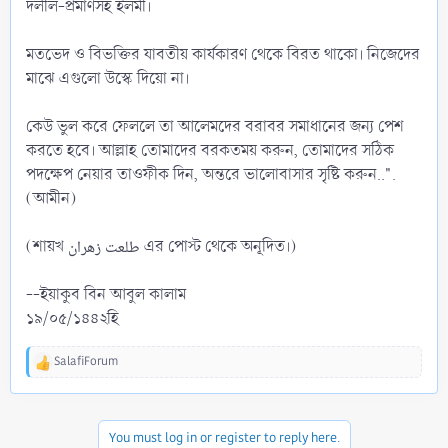
দলীল-প্রমাণসহ ইলমী।
মতভেদ ও বিভক্তির যাবতীয় কার্যকারণ থেকে বিরত থাকো। নিজেদের
মাঝে এগুলো উস্কে দিয়ো না।
কেউ ভুল করে ফেললে তা আলেমদের বরাবর সমাধানের জন্য পেশ
করতে হবে। আল্লাহ তোমাদের বরকতময় করুন, তোমাদের সঠিক
পদক্ষেপ নেয়ার তাওফীক দিন, অন্তরে ভালোবাসার সৃষ্টি করুন..".
(আমীন)
(শায়খ طلعت زهران এর পোস্ট থেকে অনূদিত।)
--ইয়াকুব বিন আবুল কালাম
১৯/০৫/১৪৪২হি
SalafiForum
R
e
a
c
You must log in or register to reply here.
t