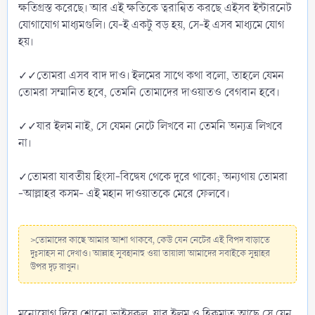
ক্ষতিগ্রস্ত করেছে। আর এই ক্ষতিকে ত্বরান্বিত করছে এইসব ইন্টারনেট
যোগাযোগ মাধ্যমগুলি। যে-ই একটু বড় হয়, সে-ই এসব মাধ্যমে যোগ
হয়।
✓✓তোমরা এসব বাদ দাও। ইলমের সাথে কথা বলো, তাহলে যেমন
তোমরা সম্মানিত হবে, তেমনি তোমাদের দাওয়াতও বেগবান হবে।
✓✓যার ইলম নাই, সে যেমন নেটে লিখবে না তেমনি অন্যত্র লিখবে
না।
✓তোমরা যাবতীয় হিংসা-বিদ্বেষ থেকে দূরে থাকো; অন্যথায় তোমরা
-আল্লাহর কসম- এই মহান দাওয়াতকে মেরে ফেলবে।
>তোমাদের কাছে আমার আশা থাকবে, কেউ যেন নেটের এই বিপদ বাড়াতে
দুঃসাহস না দেখাও। আল্লাহ সুবহানাহু ওয়া তায়ালা আমাদের সবাইকে সুন্নাহর
উপর দৃঢ় রাখুন।
মনোযোগ দিয়ে শোনো ভাইসকল, যার ইলম ও হিকমাত আছে সে যেন