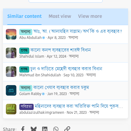
i
o
n
Similar content
Most view
View more
s
:
আঃ, আ. (আলায়হিস সাল্লাম) অর্থ কি ও এর ব্যবহার?
অন্যান্য
Abu Abdullah
Apr 8, 2023
অন্যান্য
কালো কলপ ব্যবহারের শারঈ বিধান
প্রবন্ধ
Shahidul Islam
Apr 12, 2024
অন্যান্য
চুল ও দাড়িতে মেহেদী ব্যবহার করার বিধান
প্রবন্ধ
Mahmud ibn Shahidullah
Sep 10, 2023
অন্যান্য
কালো খেযাব ব্যবহার করার হুকুম
অন্যান্য
Golam Rabby
Jan 19, 2023
অন্যান্য
মহিলাদের ব্যবহার করা অতিরিক্ত পানি দিয়ে পুরুষদের গোসল করা বৈধ কি না
পবিত্রতা
abdulazizulhakimgrameen
Nov 21, 2023
অন্যান্য
Facebook
Bluesky
LinkedIn
WhatsApp
Link
Share: