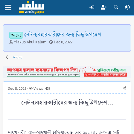
নেট ব্যবহারকারীদের জন্য কিছু উপদেশ
অন্যান্য
T
S
Yiakub Abul Kalam
Dec 8, 2022
h
t
r
a
অন্যান্য
e
r
a
t
d
d
s
a
t
t
a
e
Dec 8, 2022
Views: 437
r
t
নেট ব্যবহারকারীদের জন্য কিছু উপদেশ...​
e
r
শায়খ রবী' আল-মাদখালী হাফিযাহুল্লাহ তার كتاب الذريعة- এ নেট