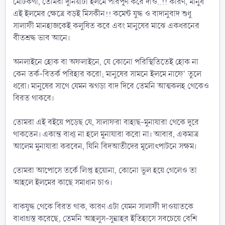
মোটকথা, তোমরা দুনিয়াটা ইলমে পরিপূর্ণ করে দাও..!! কারণ, মানুষ
এই ইলমের ক্ষেত্রে বড়ই মিসকীন!! কমেন্ট যুদ্ধ ও বাদানুবাদ শুধু
সালাফী মানহাজকেই কলুষিত করে এবং মানুষের মাঝে একধরনের
বীতশ্রদ্ধ ভাব আনে।
অনলাইনে হোক বা অফলাইনে, যে কোনো পরিস্থিতিতেই হোক না
কেন তর্ক-বিতর্ক পরিহার করো; মানুষের সামনে ইলমে নাফে' তুলে
ধরো। মানুষের সাথে যেমন ঝগড়া বাদ দিবে তেমনি আত্মকলহ থেকেও
বিরত থাকবে।
তোমরা এই বইয়ে পড়েছ যে, সালাফরা বাহাছ-মুনাযারা থেকে দূরে
থাকতেন। একান্ত বাধ্য না হলে মুনাযারা করো না। আবার, একমাত্র
আলেম মুনাযারা করবেন, যিনি বিদআতীদের মূলোৎপাটনে সক্ষম।
তোমরা আপোসে তর্কে লিপ্ত হয়োনা, কোনো ভুল হয়ে গেলেও তা
আহলে ইলমের কাছে সমাধান চাও।
বাকযুদ্ধ থেকে বিরত থাক, কারণ এটা যেমন সালাফী দাওয়াতকে
বাধাগ্রস্ত করেছে, তেমনি আহলুস-সুন্নাহর ইতিহাসে সবচেয়ে বেশি