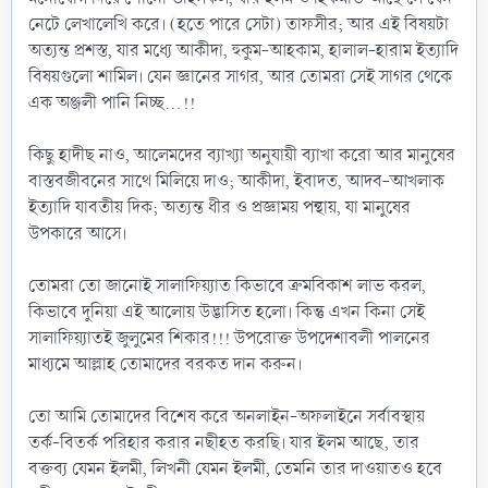
নেটে লেখালেখি করে। (হতে পারে সেটা) তাফসীর; আর এই বিষয়টা
অত্যন্ত প্রশস্ত, যার মধ্যে আকীদা, হুকুম-আহকাম, হালাল-হারাম ইত্যাদি
বিষয়গুলো শামিল। যেন জ্ঞানের সাগর, আর তোমরা সেই সাগর থেকে
এক অঞ্জলী পানি নিচ্ছ...!!
কিছু হাদীছ নাও, আলেমদের ব্যাখ্যা অনুযায়ী ব্যাখা করো আর মানুষের
বাস্তবজীবনের সাথে মিলিয়ে দাও; আকীদা, ইবাদত, আদব-আখলাক
ইত্যাদি যাবতীয় দিক; অত্যন্ত ধীর ও প্রজ্ঞাময় পন্থায়, যা মানুষের
উপকারে আসে।
তোমরা তো জানোই সালাফিয়্যাত কিভাবে ক্রমবিকাশ লাভ করল,
কিভাবে দুনিয়া এই আলোয় উদ্ভাসিত হলো। কিন্তু এখন কিনা সেই
সালাফিয়্যাতই জুলুমের শিকার!!! উপরোক্ত উপদেশাবলী পালনের
মাধ্যমে আল্লাহ তোমাদের বরকত দান করুন।
তো আমি তোমাদের বিশেষ করে অনলাইন-অফলাইনে সর্বাবস্থায়
তর্ক-বিতর্ক পরিহার করার নছীহত করছি। যার ইলম আছে, তার
বক্তব্য যেমন ইলমী, লিখনী যেমন ইলমী, তেমনি তার দাওয়াতও হবে