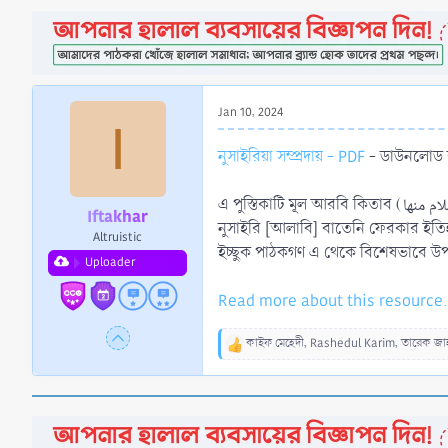
a
e
r
t
e
r
Jan 10, 2024
I
নুসাইরিয়া সম্প্রদায় - PDF
- ডাউনলোড কর
এ পুস্তিকাটি মূল আরবি কিতাব (فرق معاصرة تنتسب إلى الإسلام وبيان موقف الإسلام منها) এর “নুসাইরিয়া” অধ্যায়ের বাংলা অনুবাদ। এখানে শিয়া দ্বাদশ ইমামিয়া থেকে বের হয়ে আসা
Iftakhar
নুসাইরি [আলাবি] বাতেনি ফেরকার ইতিহ
Altruistic
ইচ্ছুক পাঠকগণ এ থেকে বিশেষভাবে উ
Uploader
Read more about this resource.
কাইফ মেহেদী
,
Rashedul Karim
,
তারেক জাহা
R
e
a
c
t
i