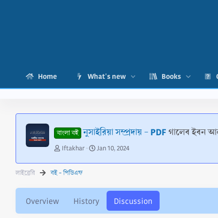
Home
What's new
Books
নুসাইরিয়া সম্প্রদায় - PDF
গালেব ইবন আ
বাংলা বই
T
S
Iftakhar
Jan 10, 2024
h
t
r
a
লাইব্রেরি
বই - পিডিএফ
e
r
a
t
d
d
Overview
History
Discussion
s
a
t
t