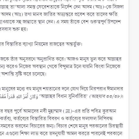
 আল্লাহ তা‘আলা সমস্ত ফেরেশতাকে নির্দেশ দেন আদম (আঃ)-কে সিজদা
য়, আদম (আঃ) তথা মানব জাতির অভ্যন্তরে প্রবেশ করে তাদের ক্ষতি
কে সহ জান্নাতে স্থান দেন। এ সময় তাঁকে বেশ গুরুত্বপূর্ণ উপদেশ
বসবাস শুরু হয়।
তারিত ব্যাখ্যা নিয়মের রাজত্বের অন্তর্ভুক্ত।
মাজকে তাঁর অনুসরণে অনুপ্রাণিত করে। আজও মানুষ ভুল করে আল্লাহর
ান্য করেও নিজের অবস্থান থেকে বিন্দুমাত্র টলে যায়নি কিংবা নিজেকে
ন্তি সৃষ্টি করে চলেছে।
ন। মানুষের মধ্যে বহু মানুষ শয়তানের দলে যোগ দিয়ে নিরপরাধ ঈমানদার
ব্যক্তিদের দিবারাত্রি নির্যাতন করছে তাও আললাহ জানেন। কিন্তু আল্লাহর রাজত্বে তাঁর বিধান সুনির্ধারিত তিনি বলেন, وَكَانَ أَمْرُ اللهِ قَدَراً مَّقْدُوْراً ‘আল্লাহর বিধান সুনির্ধারিত’
(আহযাব ৩৩/৩৮)
।
 নবী মুহাম্মাদ (ﷺ)-এর প্রতি পবিত্র কুরআন
্তব্য, কর্তব্যের বিস্তারিত বিবরণ ও কর্তব্যের ফলাফল লিপিবদ্ধ
 সমবেত করবেন বিচারের জন্য। বিচার শেষে মানুষ পরকালের চিরস্থায়ী
 জীবনে এগুলো শিক্ষা লাভ করে তদনুযায়ী আমল করতে পারলেই পরকালে