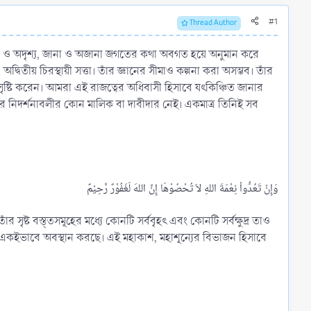
#1
Thread Author
শ্য ও অদৃশ্য, জানা ও অজানা জগতের কথা অবগত হয়ে অনুমান করে
্বিতীয় চিরস্থায়ী সত্তা। তাঁর জ্ঞানের সীমাও কল্পনা করা অসম্ভব। তাঁর
 সৃষ্টি করেন। আমরা এই রাজত্বের অধিবাসী হিসাবে যৎকিঞ্চিত জানার
নের নিদর্শনাবলীর কোন মালিক বা দাবীদার নেই। একমাত্র তিনিই সব
ঁর সৃষ্ট বস্ত্তসমূহের মধ্যে কোনটি সর্ববৃহৎ এবং কোনটি সর্বক্ষুদ্র তাও
ে একইভাবে অবস্থান করছে। এই মহাকাশ, মহাশূন্যের বিভাজন হিসাবে