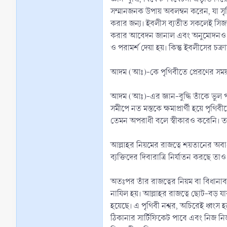
সম্মানজনক উপায় অবলম্বন করেন, যা সৃ
করার জন্য। ইবলীস ব্যতীত সকলেই সিজদা
করার আবেদন জানাল এবং অনুমোদনও পেল।
ও পরামর্শ দেয়া হয়। কিন্তু ইবলীসের চ
আদম (আঃ)-কে পৃথিবীতে প্রেরণের সময় আল্
আদম (আঃ)-এর জ্ঞান-বুদ্ধি তাঁকে ভুল
সমীপে নত মস্তকে ক্ষমাপ্রার্থী হয়ে পৃথ
তেমন অপরাধী বলে স্বীকারও করেনি। ত
আল্লাহর নিয়মের রাজত্বে শয়তানের অবাধ 
অতঃপর তাঁর রাজত্বের নিয়ম বা বিধানাবলী সমগ্র
নাযিল হয়। আল্লাহর রাজত্বে ছোট-বড় যাবত
হয়েছে। এ পৃথিবী নশ্বর, অচিরেই ধ্বং
ঠিকানার সার্টিফিকেট পাবে এবং নিজ ন