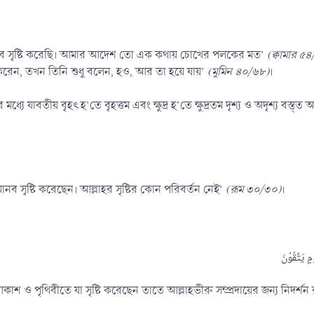
ভাবে সৃষ্টি করেছি। আমার আদেশ তো এক কথায় চোখের পলকের মত’
(ক্বামার ৫
করেন, তখন তিনি শুধু বলেন, হও, আর তা হয়ে যায়’
(মুমিন ৪০/৬৮)
।
্যে যাবতীয় বৃহৎ হ’তে বৃহত্তম এবং ক্ষুদ্র হ’তে ক্ষুদ্রতম দৃশ্য ও অদৃশ্য বস্ত্
ানব সৃষ্টি করেছেন। আল্লাহর সৃষ্টির কোন পরিবর্তন নেই’
(রূম ৩০/৩০)
।
আকাশ ও পৃথিবীতে যা সৃষ্টি করেছেন তাতে আল্লাহভীরু সম্প্রদায়ের জন্য নিদর্শ