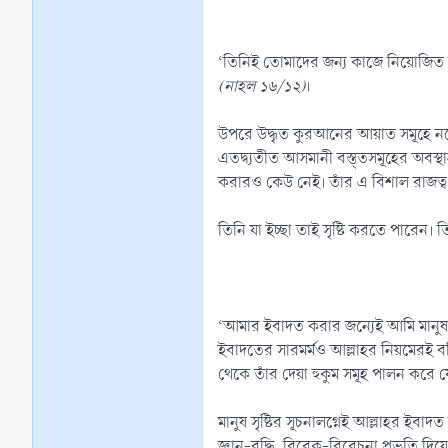
‘তিনিই তোমাদের জন্য কাজে নিয়োজিত করেছ
(নাহল ১৬/১২)
।
উপরে উদ্ধৃত কুরআনের আয়াত সমূহে নভোমন
এতদ্ব্যতীত আসমানী বস্ত্তসমূহের অবস্থ
করারও কেউ নেই। তাঁর এ বিশাল রাজত্ব 
তিনি যা ইচ্ছা তাই সৃষ্টি করতে পারেন। ত
‘আমার ইবাদত করার জন্যেই আমি মানুষ 
ইবাদতের সারমর্মও আল্লাহর নিয়মেরই বহি
থেকে তাঁর দেয়া হুকুম সমূহ পালন করে 
মানুষ সৃষ্টির সূচনালগ্নেই আল্লাহর ইবাদত
জ্ঞান-বুদ্ধি, বিবেক-বিবেচনা প্রভৃতি দিয়ে 