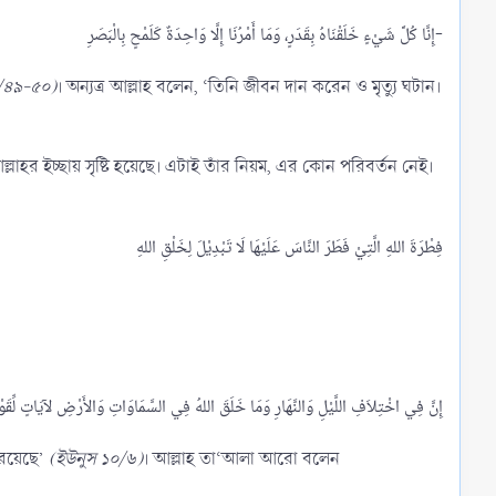
إِنَّا كُلَّ شَيْءٍ خَلَقْنَاهُ بِقَدَرٍ، وَمَا أَمْرُنَا إِلَّا وَاحِدَةٌ كَلَمْحٍ بِالْبَصَرِ-​
৪/৪৯-৫০)
। অন্যত্র আল্লাহ বলেন, ‘তিনি জীবন দান করেন ও মৃত্যু ঘটান।
ত আল্লাহর ইচ্ছায় সৃষ্টি হয়েছে। এটাই তাঁর নিয়ম, এর কোন পরিবর্তন নেই।
ন রয়েছে’
(ইউনুস ১০/৬)
। আল্লাহ তা‘আলা আরো বলেন