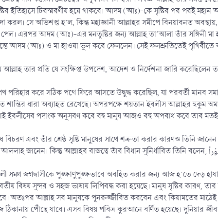
ষ্টির ইতিহাসে চিরস্মরণীয় হয়ে থাকবে। আদম (আঃ)-কে সৃষ্টির পর পরই মহান
 করল। সে অভিশপ্ত হ’ল, কিন্তু মহাজ্ঞানী আল্লাহর সমীপে বিনয়াবনত অবস্থা
 এরপর আদম (আঃ)-এর মনতুষ্টির জন্য আল্লাহ তা‘আলা তাঁর সঙ্গিনী মা হাওয়া
ক্রান্তে আদম (আঃ) ও মা হাওয়া ভুল করে ফেললেন। সেই ফলশ্রুতিতেই পৃথিবীতে 
লাহ তার প্রতি যে সংক্ষিপ্ত উপদেশ, আদেশ ও নির্দেশনা জারি করেছিলেন তার বিস্
 পথ পরিহার করে সঠিক পথে ফিরে আসতে উদ্বুদ্ধ করেছিল, যা পরবর্তী মানব স
িবীতে শান্তির ধারা অব্যাহত রেখেছে। অপরপক্ষে শয়তান ইবলীস আল্লাহর হুকুম অম
াই ইবলীসের পদাংক অনুসরণ করে বহু মানুষ আজও বহু অপরাধ করে তার মতই অশা
বিচরণ এবং তাঁর শ্রেষ্ঠ সৃষ্টি মানুষের সাথে শত্রুতা করার কারণও তিনি জানে
 জগদ্বাসীকে পুঙ্ক্ষাণুপুঙ্ক্ষভাবে অবহিত করার জন্য আজ হ’তে দেড় হাযার বছর পূর্বে আমাদের
ীয় বিষয় সুন্দর ও সহজ ভাষায় লিপিবদ্ধ করা হয়েছে। মানুষ সৃষ্টির কারণ, তার কর
স হবে। অতঃপর আল্লাহ সব মানুষকে পুনরুজ্জীবিত করবেন এবং কিয়ামতের মাঠেই
িজ ঠিকানায় পৌঁছে যাবে। এসব বিষয় পবিত্র কুরআনে বর্ণিত হয়েছে। দুনিয়ার