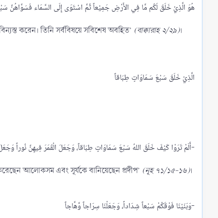
বিন্যস্ত করেন। তিনি সর্ববিষয়ে সবিশেষ অবহিত’
(বাক্বারাহ ২/২৯)
।
أَلَمْ تَرَوْا كَيْفَ خَلَقَ اللهُ سَبْعَ سَمَاوَاتٍ طِبَاقاً، وَجَعَلَ الْقَمَرَ فِيهِنَّ نُوراً وَجَعَلَ الشَّمْسَ سِرَاجاً-​
 করেছেন আলোকসম এবং সূর্যকে বানিয়েছেন প্রদীপ’
(নূহ ৭১/১৫-১৬)
।
وَبَنَيْنَا فَوْقَكُمْ سَبْعاً شِدَاداً، وَجَعَلْنَا سِرَاجاً وَّهَّاجاً-​