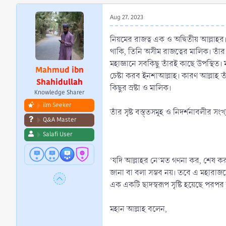
r
t
Aug 27, 2023
e
r
নিয়মের রাজত্ব এক ও অদ্বিতীয় আল্লাহ
থাকি, তিনি অসীম রাজত্বের মালিক। তাঁর ক
মহাজ্ঞানে সবকিছু তাঁরই কাছে উপস্থিত।
Mahmud ibn
চেষ্টা করব ইনশাআল্লাহ। কারণ আল্লাহ 
Shahidullah
কিছুর স্রষ্টা ও মালিক।
Knowledge Sharer
ilm Seeker
তাঁর সৃষ্ট বস্ত্তসমূহ ও নিদর্শনাবলীর 
Q&A Master
Salafi User
‘যদি আল্লাহর নে‘মত গণনা কর, শেষ কর
জানা বা বলা সম্ভব নয়। তবে এ মহারাজ
এক একটি ছাদস্বরূপ সৃষ্টি হয়েছে পরপর
মহান আল্লাহ বলেন,