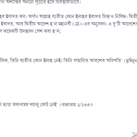
ন্যথা অশান্তির অনলে পুড়তে হবে চিরস্থায়ীভাবে।
দত কর। অর্থাৎ আল্লাহ ব্যতীত কোন ইলাহর ইবাদত চিন্তাও নিষিদ্ধ। দ্বিতীয় হ’ল পবি
এর অনুসরণ। এ দু’টি আদেশের দু’টিই অথবা যে কোন একটি অমান্য করলে সে কাফের বলে গণ্য
েপে কয়েকটি উদাহরণ পেশ করা হ’ল,
র মালিক, তিনি ব্যতীত কোন ইলাহ নেই। তিনি সম্মানিত আরশের অধিপতি’
(মুমিন
নি ছাড়া করুণাময় দয়ালু কেউ নেই’
(বাক্বারাহ ২/১৬৩)
।