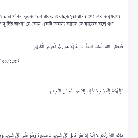
ত্র কুরআনের ধারক ও বাহক মুহাম্মাদ (ﷺ)-এর অনুসরণ।
ূন ২৩/১১৬)
।