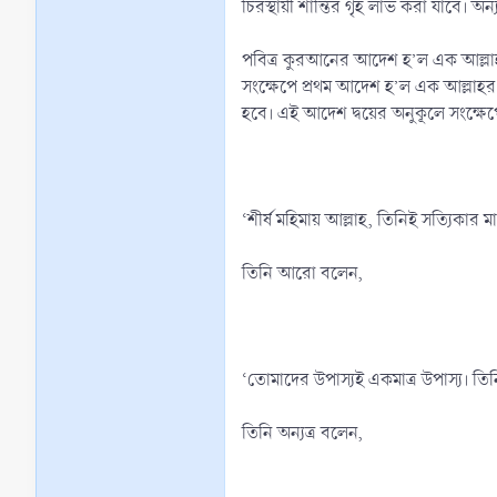
চিরস্থায়ী শান্তির গৃহ লাভ করা যাবে। অ
পবিত্র কুরআনের আদেশ হ’ল এক আল্লাহর ইবা
সংক্ষেপে প্রথম আদেশ হ’ল এক আল্লাহর ইবাদত, আর দ্বিতীয় আদেশ হ’ল মহানবী (ﷺ)-
হবে। এই আদেশ দ্বয়ের অনুকূলে সংক্ষ
‘শীর্ষ মহিমায় আল্লাহ, তিনিই সত্যিকা
তিনি আরো বলেন,
‘তোমাদের উপাস্যই একমাত্র উপাস্য। তি
তিনি অন্যত্র বলেন,