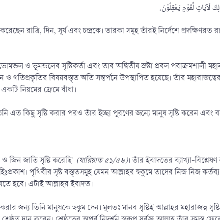
েন রাত্রি, দিন, সূর্য এবং চন্দ্রকে। তারকা সমূহ তাঁরই নির্দেশে প্রদক্ষিণরত 
্ডল ও ভূমন্ডলের সৃষ্টিকর্তা এবং তার অদ্বিতীয় স্রষ্টা প্রবল পরাক্রমশালী 
ান ও গতিপ্রকৃতির বিষয়বস্ত্ত অতি সন্তর্পনে উপস্থাপিত হয়েছে। তাঁর মহারাজ
একটি নিয়মের ফ্রেমে বাঁধা।
িনি এত কিছু সৃষ্টি করার পরও তাঁর ইচ্ছা পূরণের জন্যে মানুষ সৃষ্টি করেন এবং 
ও জিন জাতি সৃষ্টি করেছি’
(যারিয়াত ৫১/৫৬)
। তাঁর ইবাদতের ব্যাখ্যা-বিশ্ল
ঃপ্রকাশ। পৃথিবীর সৃষ্ট বস্ত্তসমূহ যেমন আল্লাহর হুকুমে তাদের নিজ নিজ কর্ত
যেতে হবে। এটাই আল্লাহর ইবাদত।
 করার জন্য তিনি মানুষকে হুকুম দেন। মূলতঃ মানব সৃষ্টিই আল্লাহর মহারাজত্ব সৃষ্টি
শ্রেষ্ঠত্ব দান করেন। শ্রেষ্ঠত্বের অপূর্ব নিদর্শন স্বরূপ সর্বজ্ঞ আল্লাহ তাঁর সমস্