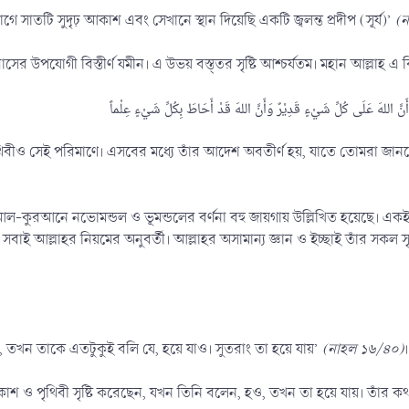
 সাতটি সুদৃঢ় আকাশ এবং সেখানে স্থান দিয়েছি একটি জ্বলন্ত প্রদীপ (সূর্য)’
(ন
র উপযোগী বিস্তীর্ণ যমীন। এ উভয় বস্ত্তর সৃষ্টি আশ্চর্যতম। মহান আল্লাহ এ
পৃথিবীও সেই পরিমাণে। এসবের মধ্যে তাঁর আদেশ অবতীর্ণ হয়, যাতে তোমরা জানত
্থ আল-কুরআনে নভোমন্ডল ও ভূমন্ডলের বর্ণনা বহু জায়গায় উল্লিখিত হয়েছে। এক
্তর সবাই আল্লাহর নিয়মের অনুবর্তী। আল্লাহর অসামান্য জ্ঞান ও ইচ্ছাই তাঁর সকল স
 তখন তাকে এতটুকুই বলি যে, হয়ে যাও। সুতরাং তা হয়ে যায়’
(নাহল ১৬/৪০)
।
আকাশ ও পৃথিবী সৃষ্টি করেছেন, যখন তিনি বলেন, হও, তখন তা হয়ে যায়। তাঁর কথ