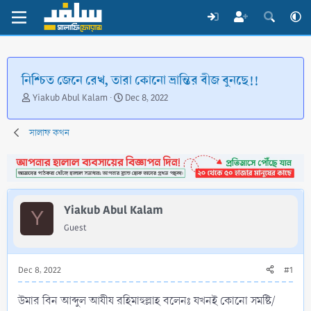
নিশ্চিত জেনে রেখ, তারা কোনো ভ্রান্তির বীজ বুনছে!!
T
S
Yiakub Abul Kalam
Dec 8, 2022
h
t
r
a
সালাফ কথন
e
r
a
t
d
d
s
a
t
t
a
e
Yiakub Abul Kalam
Y
r
Guest
t
e
r
Dec 8, 2022
#1
উমার বিন আব্দুল আযীয রহিমাহুল্লাহ বলেনঃ যখনই কোনো সমষ্টি/