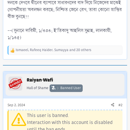
দলকে দেখবে দ্বীনের ব্যাপারে সাধারণদের বাদ দিয়ে নিজেদের মাঝেই
গোপনীয়তা অবলম্বন করছে; নিশ্চিত জেনে রেখ, তারা কোনো ভ্রান্তির
বীজ বুনছে!!
--(সুনানে দারিমী, ১/৩৪৩; ই'তিকাদু আহলিস সুন্নাহ, লালকায়ী,
১/১৩৫)
Ismaeel
,
Rafeeq Haider
,
Sumayya
and 20 others
R
e
a
c
t
i
Raiyan Wafi
o
Hall of Shame
Banned User
n
s
:
Sep 2, 2024
#2
This user is banned.
Interaction with this account is disabled
until the ban ends.