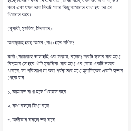
হচ্ছে তিনটা- যখন সে কথা বলে, মিথ্যা বলে, যখন ওয়াদা করে, ভঙ্গ
করে এবং যখন তার নিকট কোন কিছু আমানত রাখা হয়, তা সে
খিয়ানত করে।
(বুখারী, মুসলিম, মিশকাত)।
আবদুল্লাহ ইবনু আমর (রাঃ) হতে বর্ণিতঃ
নাবী (সাল্লাল্লাহু আলাইহি ওয়া সাল্লাম) বলেনঃ চারটি স্বভাব যার মধ্যে
বিদ্যমান সে হবে খাঁটি মুনাফিক; যার মধ্যে এর কোন একটি স্বভাব
থাকবে, তা পরিত্যাগ না করা পর্যন্ত তার মধ্যে মুনাফিকের একটি স্বভাব
থেকে যায়।
১. আমানত রাখা হলে খিয়ানত করে
২. কথা বললে মিথ্যা বলে
৩. অঙ্গীকার করলে ভঙ্গ করে