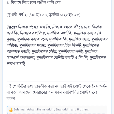
৪. বিবাদে লিপ্ত হলে অশ্লীল গালি দেয়
(বুখারী পর্ব ২ : /২৪ হাঃ ৩৪, মুসলিম ১/২৫ হাঃ ৫৮)
Tags: নিফাক শব্দের অর্থ কি, নিফাক বলতে কী বোঝায়, নিফাক
অর্থ কি, নিফাকের পরিচয়; মুনাফিক অর্থ কি, মুনাফিক বলতে কি
বুঝায়, মুনাফিক কাকে বলে; মুনাফিক কি, মুনাফিক কারা, মুনাফিকের
পরিচয়; মুনাফিকের সংজ্ঞা, মুনাফিকের চিহ্ন তিনটি, মুনাফিকের
আলামত কয়টি; মুনাফিকের চরিত্র, মুনাফিকের শাস্তি, মুনাফিক
সম্পর্কে আলোচনা, মুনাফিকের বৈশিষ্ট্য কয়টি ও কি কি, মুনাফিকের
লক্ষণ কয়টি,
এই পোস্টটির তথ্য তাহকীক করা নয় তাই এই পোস্ট থেকে ইলম অর্জন
না করে আমাদের ফোরামের অন্যসকল ক্যাটাগরির পোস্ট ফলো
করুন।
Sulaiman Azhar
,
Shams uddin
,
Siraj uddin
and 8 others
R