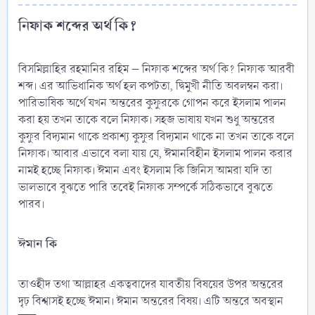
নিফাক শব্দের অর্থ কি?​
বিসমিল্লাহির রহমানির রহিম – নিফাক শব্দের অর্থ কি? নিফাক আরবী
শব্দ। এর আভিধানিক অর্থ হল কপটতা, দ্বিমুখী নীতি অবলম্বন করা।
পারিভাষিক অর্থে যখন অন্তরের কুফুরকে গোপন করে ইসলাম পালন
করা হয় তখন তাকে বলে নিফাক। সহজ ভাষায় যখন শুধু অন্তরের
কুফুর বিদ্যমান থাকে প্রকাশ্য কুফুর বিদ্যমান থাকে না তখন তাকে বলে
নিফাক। আবার এভাবে বলা যায় যে, ঈমানবিহীন ইসলাম পালন করার
নামই হচ্ছে নিফাক। ঈমান এবং ইসলাম কি জিনিস আমরা যদি তা
ভালভাবে বুঝতে পারি তবেই নিফাক সম্পর্কে সঠিকভাবে বুঝতে
পারব।
ঈমান কি​
তাওহীদ তথা আল্লাহর একত্ববাদের যাবতীয় বিষয়ের উপর অন্তরের
দৃঢ় বিশ্বাসই হচ্ছে ঈমান। ঈমান অন্তরের বিষয়। এটি অন্তরে অবস্থান