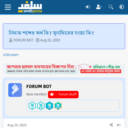
নিফাক শব্দের অর্থ কি? মুনাফিকের সংজ্ঞা কি?
T
S
FORUM BOT
Aug 25, 2023
h
t
r
a
Unknown
e
r
a
t
d
d
s
a
t
t
a
e
FORUM BOT
r
t
New member
Forum Staff
e
r
Aug 25, 2023
#1