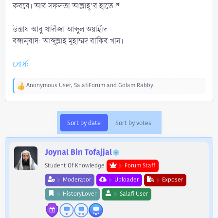
করবে। আর সফলতা আল্লাহ্’র হাতে।❞
উস্তায আবু খাদীজা আব্দুল ওয়াহীদ
বঙ্গানুবাদ: আব্দুল্লাহ মুহাম্মদ রাকিব খান।
সোর্স:
Anonymous User
,
SalafiForum
and
Golam Rabby
R
e
a
c
Sort by date
Sort by votes
t
i
o
Joynal Bin Tofajjal
n
s
Student Of Knowledge
Forum Staff
:
Moderator
Uploader
Exposer
HistoryLover
Salafi User