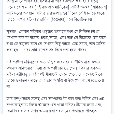
পর্যন্ত না সে পবিত্র হয়, যতক্ষণ না তার রক্তপাত শুরু হওয়ার ১৫
দিনের বেশি না হয় [এই রক্তপাত মাসিকের]। এটাই জমহুর [অধিকাংশ]
আলিমদের অবস্থান। যদি তার রক্তপাত ১৫ দিনের বেশি চলতে থাকে,
তাহলে এখন এটি অস্বাভাবিক [ইস্তেহাযা] বলে বিবেচিত হয়।
সুতরাং, একজন মহিলার ঋতুস্রাব শুরু হয় যখন সে নিশ্চিত হয় যে
সেখানে রক্ত বা রক্তের প্রবাহ আছে, এবং তাই সে নিজেকে চেক করে
যখন সে অনুভব করে যে সেখানে কিছু ঘটছে। সেই সময়ে, তার মাসিক
শুরু হয়— এবং এটি রক্তের দাগ দিয়ে শুরু হতে পারে।
এই স্পষ্টতা মহিলাদের জন্য স্বস্তির কারণ হওয়া উচিত যারা কখনও
কখনও অনিশ্চয়তা, দ্বিধা বা অস্পষ্টতায় ভোগেন। একবার একজন
মহিলা শরীয়াহ্’র এই স্পষ্ট সীমাগুলি জেনে গেলে, সে সন্দেহগুলিকে
তাকে জ্বলাতন করতে এবং তার অস্বস্তি বা উদ্বেগের কারণ হতে দেয়
না।
তার সম্পূর্ণভাবে সন্দেহ এবং অস্পষ্টতা উপেক্ষা করা উচিত এবং এই
স্পষ্ট আহকামগুলিকে আঁকড়ে ধরে থাকা উচিত। দ্বীনকে জানা এবং
বিনা দ্বিধায় তার উপর আমল করা শয়তানের প্রভাবকে প্রতিহত