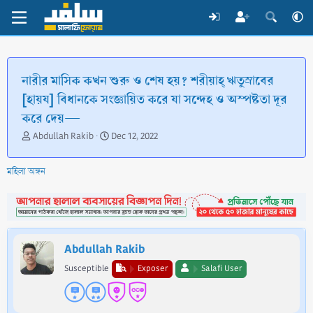
নারীর মাসিক কখন শুরু ও শেষ হয়? শরীয়াহ্ ঋতুস্রাবের
[হায়য] বিধানকে সংজ্ঞায়িত করে যা সন্দেহ ও অস্পষ্টতা দূর
করে দেয়—
T
S
Abdullah Rakib
Dec 12, 2022
h
t
r
a
মহিলা অঙ্গন
e
r
a
t
d
d
s
a
t
t
a
e
Abdullah Rakib
r
t
Susceptible
Exposer
Salafi User
e
r