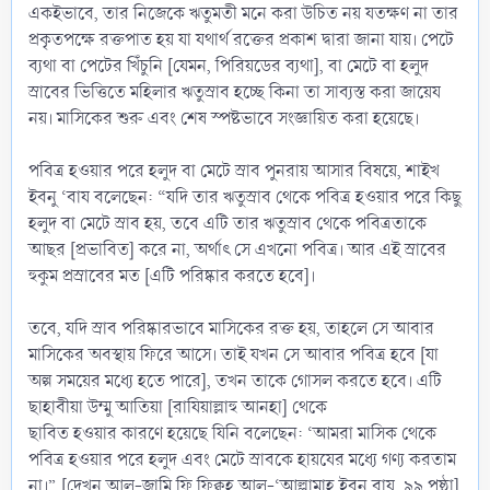
একইভাবে, তার নিজেকে ঋতুমতী মনে করা উচিত নয় যতক্ষণ না তার
প্রকৃতপক্ষে রক্তপাত হয় যা যথার্থ রক্তের প্রকাশ দ্বারা জানা যায়। পেটে
ব্যথা বা পেটের খিঁচুনি [যেমন, পিরিয়ডের ব্যথা], বা মেটে বা হলুদ
স্রাবের ভিত্তিতে মহিলার ঋতুস্রাব হচ্ছে কিনা তা সাব্যস্ত করা জায়েয
নয়। মাসিকের শুরু এবং শেষ স্পষ্টভাবে সংজ্ঞায়িত করা হয়েছে।
পবিত্র হওয়ার পরে হলুদ বা মেটে স্রাব পুনরায় আসার বিষয়ে, শাইখ
ইবনু ‘বায বলেছেন: “যদি তার ঋতুস্রাব থেকে পবিত্র হওয়ার পরে কিছু
হলুদ বা মেটে স্রাব হয়, তবে এটি তার ঋতুস্রাব থেকে পবিত্রতাকে
আছর [প্রভাবিত] করে না, অর্থাৎ সে এখনো পবিত্র। আর এই স্রাবের
হুকুম প্রস্রাবের মত [এটি পরিষ্কার করতে হবে]।
তবে, যদি স্রাব পরিষ্কারভাবে মাসিকের রক্ত হয়, তাহলে সে আবার
মাসিকের অবস্থায় ফিরে আসে। তাই যখন সে আবার পবিত্র হবে [যা
অল্প সময়ের মধ্যে হতে পারে], তখন তাকে গোসল করতে হবে। এটি
ছাহাবীয়া উম্মু আতিয়া [রাযিয়াল্লাহু আনহা] থেকে
ছাবিত হওয়ার কারণে হয়েছে যিনি বলেছেন: ‘আমরা মাসিক থেকে
পবিত্র হওয়ার পরে হলুদ এবং মেটে স্রাবকে হায়যের মধ্যে গণ্য করতাম
না।” [দেখুন আল-জামি ফি ফিক্বহ আল-‘আল্লামাহ ইবনু বায, ৯৯ পৃষ্ঠা]