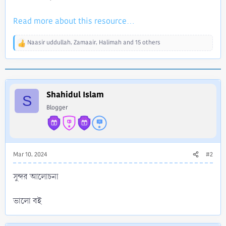
Read more about this resource...
Naasir uddullah
,
Zamaair
,
Halimah
and 15 others
R
e
a
c
t
i
Shahidul Islam
S
o
Blogger
n
s
:
Mar 10, 2024
#2
সুন্দর আলোচনা
ভালো বই