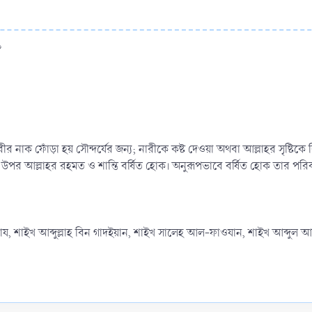
?
রীর নাক ফোঁড়া হয় সৌন্দর্যের জন্য; নারীকে কষ্ট দেওয়া অথবা আল্লাহর সৃষ্ট
্লামের উপর আল্লাহর রহমত ও শান্তি বর্ষিত হোক। অনুরূপভাবে বর্ষিত হোক তার প
ন বায, শাইখ আব্দুল্লাহ বিন গাদইয়ান, শাইখ সালেহ আল-ফাওযান, শাইখ আব্দু