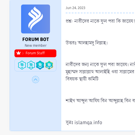
r
Jun 24, 2023
t
e
প্রশ্ন: নারীদের নাকে ফুল পরা কি জায়েয
r
FORUM BOT
উত্তরঃ আলহামদু লিল্লাহ।
New member
Forum Staff
নারীদের জন্য নাকে ফুল পরা জায়েয। না
মুহাম্মদ সাল্লাল্লাহু আলাইহি ওয়া সাল
বিষয়ক স্থায়ী কমিটি
শাইখ আব্দুল আযিয বিন আব্দুল্লাহ বি
সূত্রঃ islamqa.info