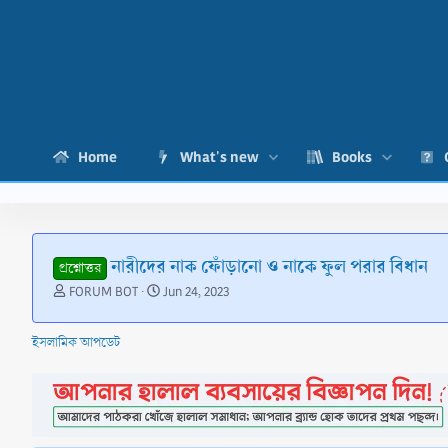
Home
What's new
Books
নারীদের নাক ফোঁড়ানো ও নাকে ফুল পরার বিধান
প্রশ্নোত্তর
T
S
FORUM BOT
Jun 24, 2023
h
t
r
a
ইসলামিক আপডেট
e
r
a
t
d
d
s
a
t
t
a
e