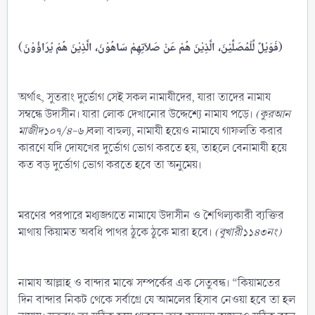
يُرَاؤُوْنَ)
(فَوَيْلٌ
لِّلْمُصَلِّيْنَ،
الَّذِيْنَ
هُمْ
عَنْ
صَلاَتِهِمْ
سَاهُوْنَ،
الَّذِيْنَ
هُمْ
অর্থাৎ, সুতরাং দুর্ভোগ সেই সকল নামাযীদের, যারা তাদের নামায
সম্বন্ধে উদাসীন। যারা লোক দেখানোর উদ্দেশ্যে নামায পড়ে।
(কুরআন
মাজীদ১০৭/৪-৬)
বলা বাহুল্য, নামাযী হয়েও নামাযে গাফলতি করার
কারণে যদি দোযখের দুর্ভোগ ভোগ করতে হয়, তাহলে বেনামাযী হয়ে
কত বড় দুর্ভোগ ভোগ করতে হবে তা অনুমেয়।
মরণের পরপারে মধ্যজগতে নামাযে উদাসীন ও শৈথিল্যকারী ব্যক্তির
মাথায় কিয়ামত অবধি পাথর ঠুকে ঠুকে মারা হবে।
(বুখারী১১৪৩নং)
নামায আল্লাহ ও বান্দার মাঝে সম্পর্কের এক সেতুবন্ধ। “কিয়ামতের
দিন বান্দার নিকট থেকে সর্বাগ্রে যে আমলের হিসাব নেওয়া হবে তা হল