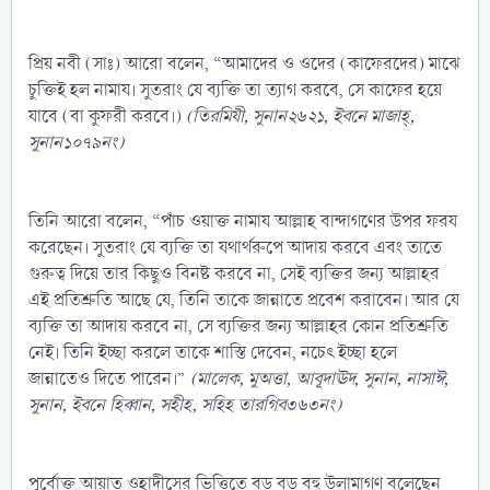
প্রিয় নবী (সাঃ) আরো বলেন, “আমাদের ও ওদের (কাফেরদের) মাঝে
চুক্তিই হল নামায। সুতরাং যে ব্যক্তি তা ত্যাগ করবে, সে কাফের হয়ে
যাবে (বা কুফরী করবে।)
(তিরমিযী, সুনান২৬২১, ইবনে মাজাহ্‌,
সুনান১০৭৯নং)
তিনি আরো বলেন, “পাঁচ ওয়াক্ত নামায আল্লাহ বান্দাগণের উপর ফরয
করেছেন। সুতরাং যে ব্যক্তি তা যথার্থরুপে আদায় করবে এবং তাতে
গুরুত্ব দিয়ে তার কিছুও বিনষ্ট করবে না, সেই ব্যক্তির জন্য আল্লাহর
এই প্রতিশ্রুতি আছে যে, তিনি তাকে জান্নাতে প্রবেশ করাবেন। আর যে
ব্যক্তি তা আদায় করবে না, সে ব্যক্তির জন্য আল্লাহর কোন প্রতিশ্রুতি
নেই। তিনি ইচ্ছা করলে তাকে শাস্তি দেবেন, নচেৎ ইচ্ছা হলে
জান্নাতেও দিতে পারেন।”
(মালেক, মুঅত্তা, আবূদাঊদ, সুনান, নাসাঈ,
সুনান, ইবনে হিব্বান, সহীহ, সহিহ তারগিব৩৬৩নং)
পূর্বোক্ত আয়াত ওহাদীসের ভিত্তিতে বড় বড় বহু উলামাগণ বলেছেন