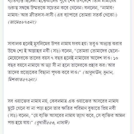
ব্যতিব্যস্ত ছিলেন। ইন্তেকালের পূর্বে শেষ উপদেশে তিনি নামাযের
গুরুত্ব সম্বন্ধে উম্মতকে সচেতন করে গেলেন। বললেন, “নামায!
নামায! আর ক্রীতদাস-দাসী (এর ব্যাপারে তোমরা সতর্ক থেকো।)
(জামে৩৮৭৩নং)
সাবালক হলেই মুসলিমের উপর নামায ফরয হয়। তবুও অভ্যস্ত করার
উদ্দে শ্যে ই আল্লাহর নবী (সাঃ) বলেন, “তোমরা তোমাদের ছেলে-
মেয়েদেরকে তাদের বয়স ৭ বছর হলেই নামাযের আদেশ দাও। ১০
বছর বয়সে নামাযে অ ভ্যা সী না হলে তাদেরকে প্রহার কর। আর
তাদের প্রত্যেকের বিছানা পৃথক করে দাও।”
(আবূদাঊদ, সুনান,
মিশকাত৫৭২নং)
সব ওয়াক্তের নামায নয়, কেবলমাত্র এক ওয়াক্তের আসরের নামায
ছুটে গেলে বা না পড়া হলে তার ক্ষতির পরিমাণ বুঝাতে প্রিয় নবী
(সাঃ) বলেন, “যে ব্যক্তি আসরের নামায ত্যাগ করে, সে ব্যক্তির আমল
পন্ড হয়ে যায়।”
(বুখারী৫৫৩, নাসাঈ)