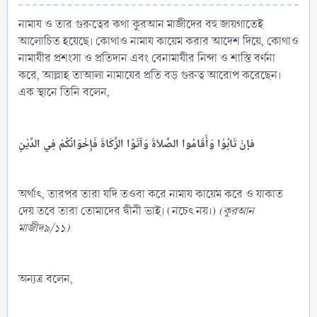
নামায ও তার গুরুত্বের কথা কুরআন মাজীদের বহু জায়গাতেই
আলোচিত হয়েছে। কোথাও নামায কায়েম করার আদেশ দিয়ে, কোথাও
নামাযীর প্রশংসা ও প্রতিদান এবং বেনামাযীর নিন্দা ও শাস্তি বর্ণনা
করে, আল্লাহ তাআলা নামাযের প্রতি বড় গুরুত্ব আরোপ করেছেন।
এক স্থানে তিনি বলেন,
فإنْ
تَابُوْا
وَأَقَامُوا
الصَّلاَةَ
وَآتَوُا
الزَّكَاةَ
فَإِخْوَانُكُمْ
فِي
الدِّيْنِ
অর্থাৎ, তারপর তারা যদি তওবা করে নামায কায়েম করে ও যাকাত
দেয় তবে তারা তোমাদের দ্বীনী ভাই। (নচেৎ নয়।)
(কুরআন
মাজীদ৯/১১)
অন্যত্র বলেন,