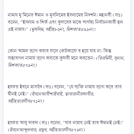
নামায মু’মিনের ঈমান ও মুসলিমের ইসলামের নিদর্শন। মহানবী (সাঃ)
বলেন, “ইসলাম ও শির্ক এবং কুফরের মাঝে পার্থক্য নির্বাচনকারী হল
এই নামায।”
(মুসলিম, সহীহ৮২নং, মিশকাত৫৬৯নং)
কোন আমল ত্যাগ করার ফলে কেউকাফে র হয়ে যায় না। কিন্তু
সাহাবাগণ নামায ত্যাগ করাকে কুফরী মনে করতেন।
(তিরমিযী, সুনান,
মিশকাত৫৭৯নং)
হযরত ইবনে মাসউদ (রাঃ) বলেন, “যে ব্যক্তি নামায ত্যাগ করে তার
দ্বীনই নেই।”
(ইবনেআবীশাইবাই, ত্বাবারানীরকাবীর,
সহীহতারগীব৫৭১নং)
হযরত আবূ দারদা (রাঃ) বলেন, “যার নামায নেই তার ঈমানই নেই।”
(ইবনেআব্দুলবার, প্রমুখ, সহীহতারগীব৫৭২নং)