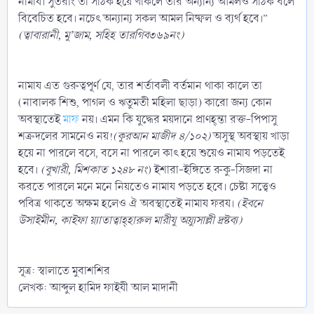
নামায। সুতরাং তা সঠিক হয়ে থাকলে তার অন্যান্য আমলও সঠিক বলে
বিবেচিত হবে। নচেৎ অন্যান্য সকল আমল নিষ্ফল ও ব্যর্থ হবে।”
(ত্বাবারানী, মু’জাম, সহিহ তারগিব৩৬৯নং)
নামায এত গুরুত্বপূর্ণ যে, তার শর্তাবলী বর্তমান থাকা কালে তা
(নাবালক শিশু, পাগল ও ঋতুমতী মহিলা ছাড়া) কারো জন্য কোন
অবস্থাতেই
মাফ
নয়। এমন কি যুদ্ধের ময়দানে প্রাণহ্‌ন্তা রক্ত-পিপাসু
শত্রুদলের সামনেও নয়!
(কুরআন মাজীদ ৪/১০২)
অসুস্থ অবস্থায় খাড়া
হয়ে না পারলে বসে, বসে না পারলে কাৎ হয়ে শুয়েও নামায পড়তেই
হবে।
(বুখারী, মিশকাত ১২৪৮ নং
) ইশারা-ইঙ্গিতে রুকু-সিজদা না
করতে পারলে মনে মনে নিয়তেও নামায পড়তে হবে। চেষ্টা সত্ত্বেও
পবিত্র থাকতে অক্ষম হলেও ঐ অবস্থাতেই নামায ফরয।
(ইবনে
উসাইমীন, কাইফা য়্যাতাত্বাহ্‌হারুল মারীযু অয়্যুসাল্লী দ্রষ্টব্য)
সূত্র: স্বালাতে মুবাশশির
লেখক: আব্দুল হামিদ ফাইযী আল মাদানী