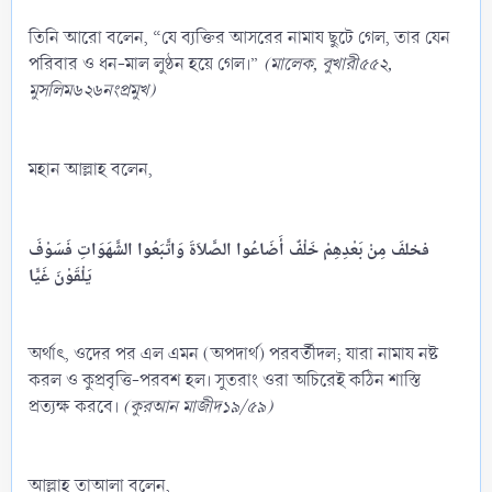
তিনি আরো বলেন, “যে ব্যক্তির আসরের নামায ছুটে গেল, তার যেন
পরিবার ও ধন-মাল লুণ্ঠন হয়ে গেল।”
(মালেক, বুখারী৫৫২,
মুসলিম৬২৬নংপ্রমুখ)
মহান আল্লাহ বলেন,
فخلفَ
مِنْ
بَعْدِهِمْ
خَلْفٌ
أَضَاعُوا
الصَّلاَةَ
وَاتَّبَعُوا
الشَّهَوَاتِ
فَسَوْفَ
يَلْقَوْنَ
غَيًّا
অর্থাৎ, ওদের পর এল এমন (অপদার্থ) পরবর্তীদল; যারা নামায নষ্ট
করল ও কুপ্রবৃত্তি-পরবশ হল। সুতরাং ওরা অচিরেই কঠিন শাস্তি
প্রত্যক্ষ করবে।
(কুরআন মাজীদ১৯/৫৯)
আল্লাহ তাআলা বলেন,