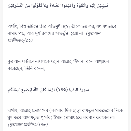
مُنِيْبِيْنَ
إِلَيْهِ
وَاتَّقُوْهُ
وَأَقِيْمُوا
الصَّلاَةَ
وَلاَ
تَكُوْنُوْا
مِنَ
الْمُشْرِكِيْنَ
অর্থাৎ, বিশুদ্ধচিত্তে তাঁর অভিমুখী হও; তাঁকে ভয় কর, যথাযথভাবে
নামায পড়, আর মুশরিকদের অন্তর্ভুক্ত হ্‌য়ো না।
(কুরআন
মাজীদ৩০/৩১)
কুরআন মাজীদে নামাযকে মহান আল্লাহ ‘ঈমান’ বলে আখ্যায়ন
করেছেন, তিনি বলেন,
إِيمَانَكُمْ: (১৪৩) سورة
البقرة
وَمَا
كَانَ
اللّهُ
لِيُضِيعَ
অর্থাৎ, আল্লাহ তোমাদের (কা’বার দিক ছাড়া বায়তুল মাকদেসের দিকে
মুখ করে আদায়কৃত পূর্বের) ঈমান (নামায)কে বরবাদ করবেন না।
(কুরআন মাজীদ২/১৪৩)