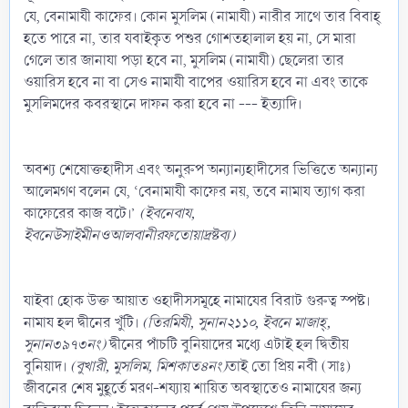
যে, বেনামাযী কাফের। কোন মুসলিম (নামাযী) নারীর সাথে তার বিবাহ্‌
হতে পারে না, তার যবাইকৃত পশুর গোশতহালাল হয় না, সে মারা
গেলে তার জানাযা পড়া হবে না, মুসলিম (নামাযী) ছেলেরা তার
ওয়ারিস হবে না বা সেও নামাযী বাপের ওয়ারিস হবে না এবং তাকে
মুসলিমদের কবরস্থানে দাফন করা হবে না --- ইত্যাদি।
অবশ্য শেষোক্তহাদীস এবং অনুরুপ অন্যান্যহাদীসের ভিত্তিতে অন্যান্য
আলেমগণ বলেন যে, ‘বেনামাযী কাফের নয়, তবে নামায ত্যাগ করা
কাফেরের কাজ বটে।’
(ইবনেবায,
ইবনেউসাইমীনওআলবানীরফতোয়াদ্রষ্টব্য)
যাইবা হোক উক্ত আয়াত ওহাদীসসমূহে নামাযের বিরাট গুরুত্ব স্পষ্ট।
নামায হল দ্বীনের খুঁটি।
(তিরমিযী, সুনান২১১০, ইবনে মাজাহ্‌,
সুনান৩৯৭৩নং)
দ্বীনের পাঁচটি বুনিয়াদের মধ্যে এটাই হল দ্বিতীয়
বুনিয়াদ।
(বুখারী, মুসলিম, মিশকাত৪নং)
তাই তো প্রিয় নবী (সাঃ)
জীবনের শেষ মুহূর্তে মরণ-শয্যায় শায়িত অবস্থাতেও নামাযের জন্য