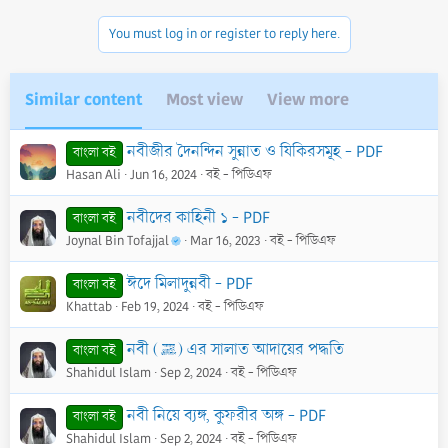
o
n
You must log in or register to reply here.
s
:
Similar content
Most view
View more
নবীজীর দৈনন্দিন সুন্নাত ও যিকিরসমূহ - PDF
বাংলা বই
Hasan Ali
Jun 16, 2024
বই - পিডিএফ
নবীদের কাহিনী ১ - PDF
বাংলা বই
Joynal Bin Tofajjal
Mar 16, 2023
বই - পিডিএফ
ঈদে মিলাদুন্নবী - PDF
বাংলা বই
Khattab
Feb 19, 2024
বই - পিডিএফ
নবী (ﷺ) এর সালাত আদায়ের পদ্ধতি
বাংলা বই
Shahidul Islam
Sep 2, 2024
বই - পিডিএফ
নবী নিয়ে ব্যঙ্গ, কুফরীর অঙ্গ - PDF
বাংলা বই
Shahidul Islam
Sep 2, 2024
বই - পিডিএফ