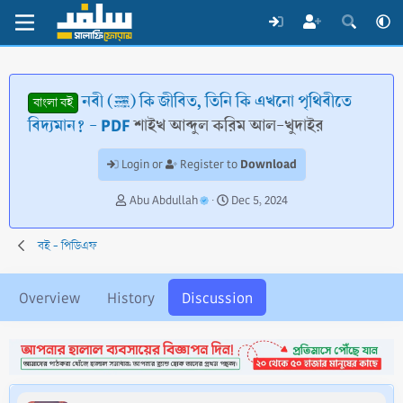
নবী (ﷺ) কি জীবিত, তিনি কি এখনো পৃথিবীতে
বাংলা বই
বিদ্যমান? - PDF
শাইখ আব্দুল করিম আল-খুদাইর
Download
Login or
Register to
T
S
Abu Abdullah
Dec 5, 2024
h
t
r
a
বই - পিডিএফ
e
r
a
t
d
d
Overview
History
Discussion
s
a
t
t
a
e
r
t
e