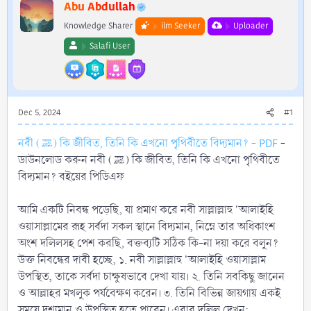
r
Abu Abdullah
Knowledge Sharer
ilm Seeker
Uploader
Salafi User
Dec 5, 2024
#1
নবী (ﷺ) কি জীবিত, তিনি কি এখনো পৃথিবীতে বিদ্যমান? - PDF
-
ডাউনলোড করুন নবী (ﷺ) কি জীবিত, তিনি কি এখনো পৃথিবীতে
বিদ্যমান? বইয়ের পিডিএফ
আমি একটি নিবন্ধ পড়েছি, যা প্রমাণ করে নবী সাল্লাল্লাহু 'আলাইহি
ওয়াসাল্লামের রূহ সর্বদা সকল স্থানে বিদ্যমান, নিম্নে তার অধিকাংশ
অংশ দলিলসহ পেশ করছি, বক্তব্যটি সঠিক কি-না দয়া করে বলুন?
উক্ত নিবন্ধের দাবী হচ্ছে, ১. নবী সাল্লাল্লাহু 'আলাইহি ওয়াসাল্লাম
উপস্থিত, তাকে সর্বদা চাক্ষুষভাবে দেখা যায়। ২. তিনি সবকিছু জানেন
ও আল্লাহর মখলুক পর্যবেক্ষণ করেন। ৩. তিনি বিভিন্ন জায়গায় একই
সময়ে দৃশ্যমান ও উপস্থিত হতে পারেন। এবার দলিল দেখুন:....