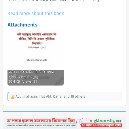
Read more about this book...
Attachments
নবী (ﷺ) কি জীবিত, তিনি কি এখনো
পৃথিবীতে বিদ্যমান?.jpg
55.4 KB · Views: 91
Abul mahasin
,
Iffat Afif
,
Gaffar
and 10 others
R
e
a
c
t
i