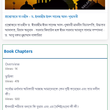
প্রশ্নোত্তরে তাওহীদ - ড. ইবরাহীম ইবন সালেহ আল-খুদ্বায়রী
প্রশ্নোত্তরে তাওহীদ ড. ইবরাহীম ইবন সালেহ আল-খুদ্বায়রী মাননীয় বিচারপতি, উচ্চতর
আদালত, রিয়াদ অনুবাদ : সরদার জিয়াউল হক ইবন সরদার আবদুস সালাম সম্পাদনা :
ড. আবু বকর মুহাম্মাদ যাকারিয়া
Book Chapters
Overview
Views: 1K
ভুমিকা
Views: 478
সর্বোচ্চ মর্যাদার অধিকারী আল্লাহ আমাদেরকে কেন সৃষ্টি করেছেন এবং তার দলীল
কী?
Views: 500
ইসলামী শরীয়ত বলতে কি বুঝায় এবং এর বৈশিষ্ট্যগুলো কী কী?