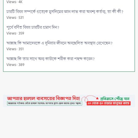
Views: 4K
চারটি বিষয় সম্পর্কে প্রত্যেক মুসলিমের জ্ঞান লাভ করা অবশ্য কর্তব্য, তা কী কী?
Views: 531
পূর্বে বর্ণিত বিষয় চারটির প্রমাণ দিন?
Views: 359
আল্লাহ কি আমাদেরকে এ দুনিয়ার জীবনে অবহেলিত অবস্থায় রেখেছেন?
Views: 351
আল্লাহ কি তার সাথে অন্য কাউকে শরীক করা পছন্দ করেন?
Views: 389
বর্তমান কালে মুসলিম বিশ্বে যে সব শির্ক সংঘটিত হচ্ছে তার কিছু উদাহরণ দিন?
Views: 394
কাফের সম্প্রদায়ের ব্যাপারে মুসলিমদের দায়িত্ব-কর্তব্য বর্ণনা করুন?
Views: 305
সন্তান মুসলিম কিন্তু মাতা-পিতা কাফের হলে, সন্তানের কর্তব্য কী?
Views: 605
মৃত্যু কিংবা পরিবার-পরিজনের ভয়ে অথবা আত্মীয়তার সম্পর্ক ছিন্ন হবার আশংকা
হলে বা চাকুরি হারানের ভয়ে দীন ইসলাম গ্রহণ না করা জায়েয হবে কি?
•
Contact
•
FAQs
•
Medals
•
Facebook
•
Terms
•
Privacy
Views: 294