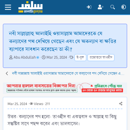
নবী সাল্লাল্লাহু আলাইহি ওয়াসাল্লাম আমাদেরকে যে
কল্যাণের পথ দেখিয়ে গেছেন এবং যে অকল্যাণ বা ক্ষতির
ব্যাপারে সাবধান করেছেন তা কী?
T
S
T
Abu Abdullah
Mar 25, 2024
ই-বুক
প্রশ্নোত্তরে তাওহীদ
h
t
a
r
a
g
e
r
s
নবী সাল্লাল্লাহু আলাইহি ওয়াসাল্লাম আমাদেরকে যে কল্যাণের পথ দেখিয়ে গেছেন এবং যে অকল্যাণ বা ক্ষতির ব্যাপারে সাবধান করেছেন তা কী?
a
t
d
d
s
a
t
t
a
e
Mar 25, 2024
Views: 211
r
t
উত্তর: কল্যাণের পথ হলো: তাওহীদ বা একত্ববাদ ও আল্লাহ যা কিছু
e
r
সন্তুষ্টির সাথে পছন্দ করেন এবং ভালবাসেন।