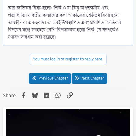
আর ক্ষতিকর বিষয় হলো: শির্ক ও যা কিছু অপছন্দনীয় এবং
প্রত্যাখ্যাত। যাবতীয় কল্যাণের কথা ও কাজের শ্রেষ্ঠতম বিষয় হলো
তাওহীদ বা একত্ববাদ। তা সবই উপস্থাপিত এবং প্রমাণিত। ক্ষতিকর
বিষয়ের মধ্যে সবচেয়ে বেশি বিপদজনক হলো শির্ক, সে সম্পর্কেও
যথাযথ সাবধান করা হয়েছে।
You must log in or register to reply here.
Previous Chapter
Next Chapter
Facebook
Bluesky
LinkedIn
WhatsApp
Link
Share: