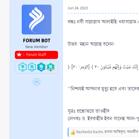
r
Jun 24, 2023
t
e
প্রশ্নঃ নবী সাল্লাল্লাহু আলাইহি ওয়াসাল্লাম
r
FORUM BOT
উত্তর: মহান আল্লাহ বলেন:
New member
Forum Staff
﴿ إِنَّكَ مَيِّتٞ وَإِنَّهُم مَّيِّتُونَ ٣٠ ﴾ [الزمر: ٣٠]
‘‘নিশ্চয়ই আপনার মৃত্যু হবে এবং তাদের
সূত্রঃ প্রশ্নোত্তরে তাওহীদ
লেখকঃ ড. ইবরাহীম ইবন সালেহ আল-খুদ
Rashedul Karim
,
হাসান আতিকুর
,
আনভীর 
R