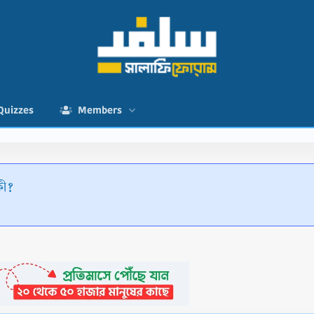
Quizzes
Members
 কী?