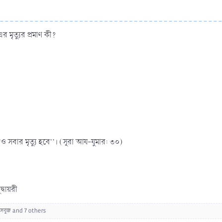
 এর মৃত্যুর প্রমাণ কী?
ও সবার মৃত্যু হবে’’। (সূরা আয-যুমার: ৩০)
্বায়রী
সবুজ
and 7 others