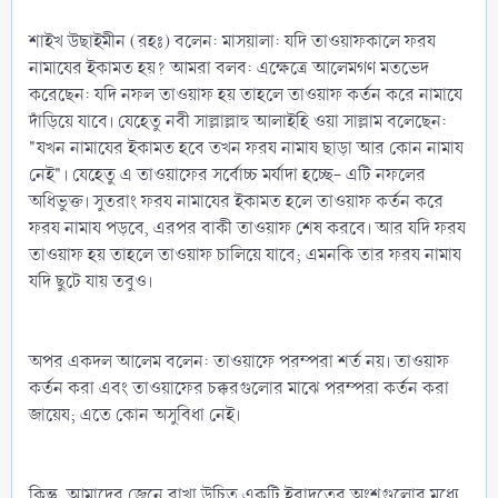
শাইখ উছাইমীন (রহঃ) বলেন: মাসয়ালা: যদি তাওয়াফকালে ফরয
নামাযের ইকামত হয়? আমরা বলব: এক্ষেত্রে আলেমগণ মতভেদ
করেছেন: যদি নফল তাওয়াফ হয় তাহলে তাওয়াফ কর্তন করে নামাযে
দাঁড়িয়ে যাবে। যেহেতু নবী সাল্লাল্লাহু আলাইহি ওয়া সাল্লাম বলেছেন:
"যখন নামাযের ইকামত হবে তখন ফরয নামায ছাড়া আর কোন নামায
নেই"। যেহেতু এ তাওয়াফের সর্বোচ্চ মর্যাদা হচ্ছে- এটি নফলের
অধিভুক্ত। সুতরাং ফরয নামাযের ইকামত হলে তাওয়াফ কর্তন করে
ফরয নামায পড়বে, এরপর বাকী তাওয়াফ শেষ করবে। আর যদি ফরয
তাওয়াফ হয় তাহলে তাওয়াফ চালিয়ে যাবে; এমনকি তার ফরয নামায
যদি ছুটে যায় তবুও।
অপর একদল আলেম বলেন: তাওয়াফে পরম্পরা শর্ত নয়। তাওয়াফ
কর্তন করা এবং তাওয়াফের চক্করগুলোর মাঝে পরম্পরা কর্তন করা
জায়েয; এতে কোন অসুবিধা নেই।
কিন্তু, আমাদের জেনে রাখা উচিত একটি ইবাদতের অংশগুলোর মধ্যে