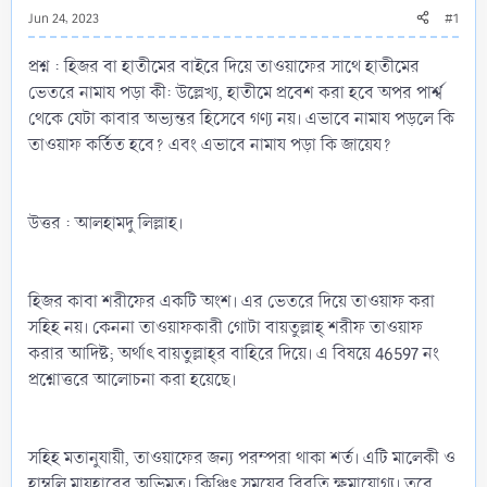
Jun 24, 2023
#1
প্রশ্ন : হিজর বা হাতীমের বাইরে দিয়ে তাওয়াফের সাথে হাতীমের
ভেতরে নামায পড়া কী: উল্লেখ্য, হাতীমে প্রবেশ করা হবে অপর পার্শ্ব
থেকে যেটা কাবার অভ্যন্তর হিসেবে গণ্য নয়। এভাবে নামায পড়লে কি
তাওয়াফ কর্তিত হবে? এবং এভাবে নামায পড়া কি জায়েয?
উত্তর : আলহামদু লিল্লাহ।
হিজর কাবা শরীফের একটি অংশ। এর ভেতরে দিয়ে তাওয়াফ করা
সহিহ নয়। কেননা তাওয়াফকারী গোটা বায়তুল্লাহ্‌ শরীফ তাওয়াফ
করার আদিষ্ট; অর্থাৎ বায়তুল্লাহ্‌র বাহিরে দিয়ে। এ বিষয়ে 46597 নং
প্রশ্নোত্তরে আলোচনা করা হয়েছে।
সহিহ মতানুযায়ী, তাওয়াফের জন্য পরম্পরা থাকা শর্ত। এটি মালেকী ও
হাম্বলি মাযহাবের অভিমত। কিঞ্চিৎ সময়ের বিরতি ক্ষমাযোগ্য। তবে,