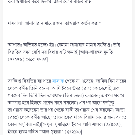
করা ওয়াজিব করে দিলাম। এমন কোন নজির নাই।
মাসয়ালা: জানাযার নামাযের জন্য তাওয়াফ কর্তন করা?
আপাতঃ অভিমত হচ্ছে: হ্যাঁ। কেননা জানাযার নামায সংক্ষিপ্ত। তাই
বিরতির সময় বেশি নয় বিধায় এটি ক্ষমার্হ।[আল-শারহুল মুমতি
(৭/২৭৬) থেকে সমাপ্ত]
সংক্ষিপ্ত বিরতির ব্যাপারে
সালাফ
থেকে যা এসেছে: জামিল বিন যায়েদ
থেকে বর্ণিত তিনি বলেন: আমি ইবনে উমর (রাঃ) কে দেখেছি এক
গরমের দিন তিনি তিন তাওয়াফ (তিন চক্কর) করলেন; এরপর গরমে
আক্রান্ত হয়ে হিজরে প্রবেশ করে বসলেন। এরপর আগে যতটুকু
তাওয়াফ করেছেন তারপর থেকে বাকী তাওয়াফ শেষ করলেন। আতা
(রহঃ) থেকে বর্ণিত আছে: তাওয়াফের মাঝে বিশ্রাম নেয়ার জন্য বসতে
কোন অসুবিধা নাই।[দেখুন: মুসান্নিফে ইবনে আবি শায়বা (৪/৪৫৪),
ইবনে হাযম রচিত "আল-মুহাল্লা" (৫/২১৯)]