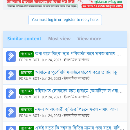
You must log in or register to reply here.
Similar content
Most view
View more
কথা বলে কিংবা স্থান পরিবর্তন করে ফরজ নামায থেকে নফল নামাযকে পৃথক করা মুস্তাহাবকথা বলে কিংবা স্থান পরিবর্তন করে ফরজ নামায থেকে নফল নামাযকে পৃথক করা মুস
প্রশ্নোত্তর
FORUM BOT
Jun 24, 2023
ইসলামিক আপডেট
আযানের পূর্বে যদি মসজিদে প্রবেশ করে তাহিয়্যাতুল মসজিদ নামায আদায় করে। তবে আযানের পর কি পুনরায় কোন নফল নামায আদায় করতে পারবে?
প্রশ্নোত্তর
FORUM BOT
Jun 24, 2023
ইসলামিক আপডেট
বহিরাগত লোকদের জন্য হারামে কোনটিতে সাওয়াব বেশী? নফল নামায নাকি নফল তাওয়াফ?
প্রশ্নোত্তর
FORUM BOT
Jun 24, 2023
ইসলামিক আপডেট
নফল আদায়কারী ব্যক্তির পিছনে ফরয নামায আদায় করার বিধান কি? যেমন তারাবীহ্‌র নামাযের ইমামের পিছনে এশা ছালাত আদায় করা?
প্রশ্নোত্তর
FORUM BOT
Jun 24, 2023
ইসলামিক আপডেট
একই রাতে কি দুইবার বিতির নামায পড়া যাবে; যদি কেউ ইমামের সাথে বিতির নামায পড়ার পর আবার নামায পড়ে
প্রশ্নোত্তর