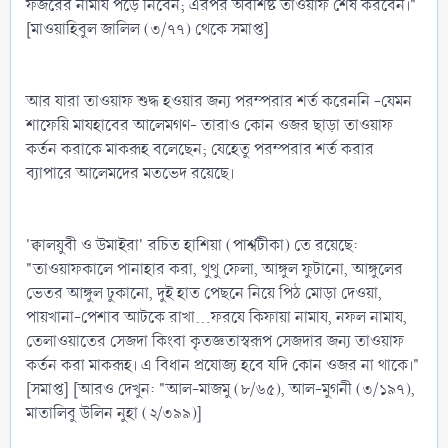
ফজরের নামায পড়ে নিবেন; এরপর অবশিষ্ট তাওয়াফ শেষ করবেন।"
[মাওয়াহিবুল জালিল (৩/৭৭) থেকে সমাপ্ত]
আর যারা তাওয়াফ শুদ্ধ হওয়ার জন্য পরম্পরার শর্ত করেননি -যেমন
শাফেয়ি মাযহাবের আলেমগণ- তারাও কোন ওজর ছাড়া তাওয়াফ
কর্তন করাকে মাকরূহ বলেছেন; যেহেতু পরম্পরার শর্ত করার
ব্যাপারে আলেমদের মতভেদ রয়েছে।
'ক্বালয়ুবী ও উমাইরা' রচিত হাশিয়া (পার্শ্বটীকা) তে রয়েছে:
"তাওয়াফকালে পানাহার করা, থুথু ফেলা, আঙ্গুল ফুটানো, আঙ্গুলের
ভেতর আঙ্গুল ঢুকানো, দুই হাত পেছনে নিয়ে পিঠ মোড়া দেওয়া,
পায়খানা-পেশাব আটকে রাখা...ফরযে কিফায়া নামায, নফল নামায,
তেলাওয়াতের সেজদা কিংবা কৃতজ্ঞতাস্বরূপ সেজদার জন্য তাওয়াফ
কর্তন করা মাকরূহ। এ বিধান প্রযোজ্য হবে যদি কোন ওজর না থাকে।"
[সমাপ্ত] [আরও দেখুন: "আল-মাজমু (৮/৬৫), আল-মুগনী (৩/১৯৭),
মাতালিবু উলিন নুহা (২/৩৯৯)]