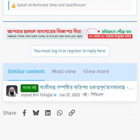
Sabah Al Muhoshe Ome
and
SalafiForum
R
e
a
c
t
i
o
n
You must log in or register to reply here.
s
:
Similar content
Most view
View more
আকীদাহ সম্পর্কিত কতিপয় গুরুত্বপূর্ণ মাসআলাহ - PDF
বাংলা বই
Joynal Bin Tofajjal
Jun 27, 2023
বই - পিডিএফ
Facebook
Bluesky
LinkedIn
WhatsApp
Link
Share: