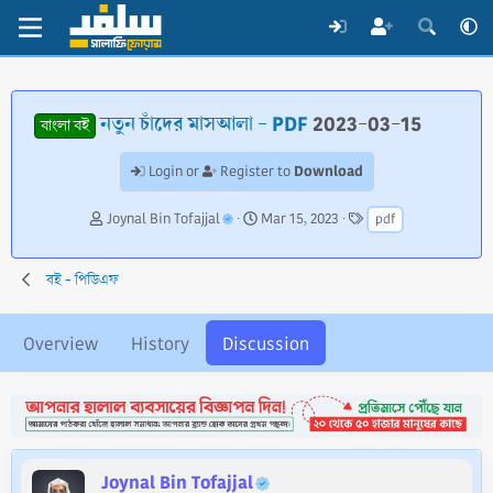
নতুন চাঁদের মাসআলা - PDF
2023-03-15
বাংলা বই
Download
Login or
Register to
T
S
T
Joynal Bin Tofajjal
Mar 15, 2023
pdf
h
t
a
r
a
g
e
r
s
বই - পিডিএফ
a
t
d
d
s
a
Overview
History
Discussion
t
t
a
e
r
t
e
r
Joynal Bin Tofajjal