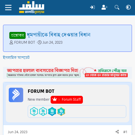
ধূমপায়ীকে বিবাহ দেওয়ার বিধান
প্রশ্নোত্তর
T
S
FORUM BOT
Jun 24, 2023
h
t
r
a
ইসলামিক আপডেট
e
r
a
t
d
d
s
a
t
t
a
e
FORUM BOT
r
t
New member
Forum Staff
e
r
Jun 24, 2023
#1