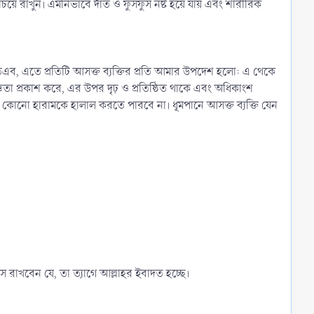
িয়ে রাখুন। এমনিভাবে দাঁত ও ফুসফুস নষ্ট হয়ে যায় এবং শারীরিক
অতএব, এতে প্রতিটি আসক্ত ব্যক্তির প্রতি আমার উপদেশ হলো: এ থেকে
ঞতা প্রকাশ করে, এর উপর দৃঢ় ও প্রতিষ্ঠিত থাকে এবং অধিকাংশ
োনো হারামকে হালাল করতে পারবে না। ধূমপানে আসক্ত ব্যক্তি যেন
াস রাখবেন যে, তা ত্যাগে আল্লাহর ইবাদত হচ্ছে।