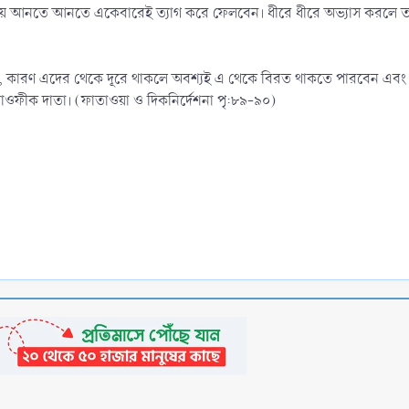
য়ে আনতে আনতে একেবারেই ত্যাগ করে ফেলবেন। ধীরে ধীরে অভ্যাস করলে তা 
বেন, কারণ এদের থেকে দূরে থাকলে অবশ্যই এ থেকে বিরত থাকতে পারবেন এবং ত
তাওফীক দাতা। (ফাতাওয়া ও দিকনির্দেশনা পৃ:৮৯-৯০)