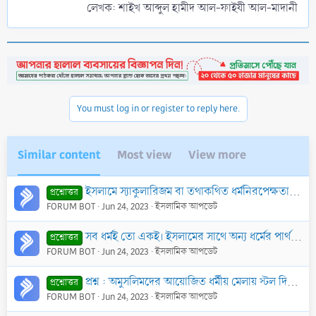
লেখক: শাইখ আব্দুল হামীদ আল-ফাইযী আল-মাদানী​
You must log in or register to reply here.
Similar content
Most view
View more
ইসলামে স্যাকুলারিজম বা তথাকথিত ধর্মনিরপেক্ষতায় বিশ্বাস করার বিধান কী? এবং ধর্মনিরপেক্ষতার সাথে বিশ্বায়ণ (পশ্চাত্য সভ্যতার প্রসার) এর সম্পর্ক কী?
প্রশ্নোত্তর
FORUM BOT
Jun 24, 2023
ইসলামিক আপডেট
সব ধর্মই তো একই। ইসলামের সাথে অন্য ধর্মের পার্থক্য কি?
প্রশ্নোত্তর
FORUM BOT
Jun 24, 2023
ইসলামিক আপডেট
প্রশ্ন : অমুসলিমদের আয়োজিত ধর্মীয় মেলায় স্টল দিয়ে কিছু বিক্রি করা যাবে কি?
প্রশ্নোত্তর
FORUM BOT
Jun 24, 2023
ইসলামিক আপডেট