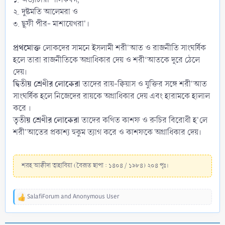
২. দুষ্টমতি আলেমরা ও
৩. ছূফী পীর- মাশায়েখরা'।
প্রথমোক্ত
লোকদের সামনে ইসলামী শরী'আত ও রাজনীতি সাংঘর্ষিক
হলে তারা রাজনীতিকে অগ্রাধিকার দেয় ও শরী‘আতকে দূরে ঠেলে
দেয়।
দ্বিতীয় শ্রেণীর লোকেরা
তাদের রায়-ক্বিয়াস ও যুক্তির সঙ্গে শরী'আত
সাংঘর্ষিক হলে নিজেদের রায়কে অগ্রাধিকার দেয় এবং হারামকে হালাল
করে ।
তৃতীয় শ্রেণীর লোকেরা
তাদের কথিত কাশফ ও রুচির বিরোধী হ'লে
শরী'আতের প্রকাশ্য হুকুম ত্যাগ করে ও কাশফকে অগ্রাধিকার দেয়।
শরহ আক্বীদা ত্বাহাবিয়া (বৈরূত ছাপা : ১৪০৪ / ১৯৮৪) ২০৪ পৃঃ।
SalafiForum
and
Anonymous User
R
e
a