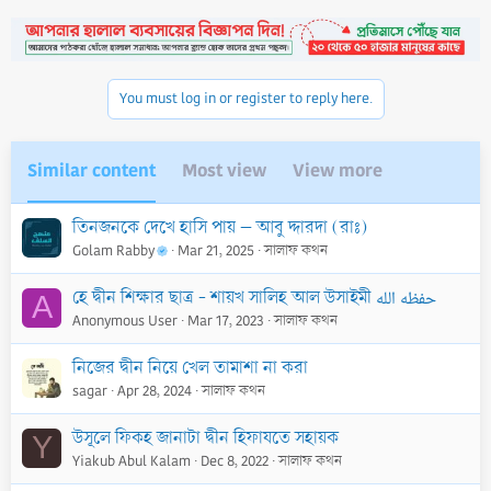
c
t
i
o
n
You must log in or register to reply here.
s
:
Similar content
Most view
View more
তিনজনকে দেখে হাসি পায় – আবু দ্দারদা (রাঃ)
Golam Rabby
Mar 21, 2025
সালাফ কথন
হে দ্বীন শিক্ষার ছাত্র - শায়খ সালিহ আল উসাইমী حفظه الله
A
Anonymous User
Mar 17, 2023
সালাফ কথন
নিজের দ্বীন নিয়ে খেল তামাশা না করা
sagar
Apr 28, 2024
সালাফ কথন
উসূলে ফিকহ জানাটা দ্বীন হিফাযতে সহায়ক
Y
Yiakub Abul Kalam
Dec 8, 2022
সালাফ কথন