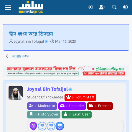
দ্বীন ধ্বংস করে তিনজন
T
S
Joynal Bin Tofajjal
Mar 16, 2023
h
t
r
a
সালাফ কথন
e
r
a
t
d
d
s
a
t
t
a
e
Joynal Bin Tofajjal
r
t
Student Of Knowledge
Forum Staff
e
Moderator
Uploader
Exposer
r
HistoryLover
Salafi User