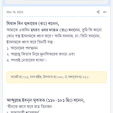
Mar 16, 2023
#1
যিয়াদ বিন হুদায়ের (রাঃ) বলেন,
হযরত ওমর ফারূক (রাঃ) বললেন
আমাকে একদিন
, তুমি কি জানো
কোন্ বস্তু ইসলামকে ধ্বংস করে? আমি বললাম, না। তিনি বললেন,
ইসলামকে ধ্বংস করে তিনটি বস্তু :
১. আলেমের পদস্খলন
২. আল্লাহ্র কিতাব নিয়ে মুনাফিকদের ঝগড়া এবং
৩. পথভ্রষ্ট নেতাদের শাসন'।
দারেমী হা/২১৪, সনদ ছহীহ; মিশকাত হা/২৬৯; ঐ, বঙ্গানুবাদ হা/২৫১।
আব্দুল্লাহ ইবনুল মুবারক (১১৮-১৮১ হিঃ) বলেন,
'দ্বীনকে ধ্বংস করে মাত্র তিনজন :
১. অত্যাচারী শাসকবর্গ,