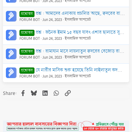
FORUM BOT
Jun 24, 2023
ইসলামিক আপডেট
প্রশ্ন : আমাদের এলাকায় প্রচলিত আছে, ক্বদরের রাতে সমস্ত সৃষ্টি আল্লাহকে সিজদা করে। এসময় জাগ্রত থেকে ইবাদতকারীগণই কেবল এদৃশ্য দেখতে পায়। একথার কোন সত্যত
প্রশ্নোত্তর
FORUM BOT
Jun 24, 2023
ইসলামিক আপডেট
প্রশ্ন : জনৈক ইমাম ১৫ বছর যাবৎ এশার ছালাতে সূরা তীন ও তাকাছুর এবং ফজরের ছালাতে সূরা ক্বদর ও কাফেরূন পাঠ করেন। তার বক্তব্য, এগুলি তিনি নিজের জন্য বেছে
প্রশ্নোত্তর
FORUM BOT
Jun 24, 2023
ইসলামিক আপডেট
প্রশ্ন : রামাযান মাসে লায়লাতুল ক্বদরের বেজোড় রাত্রিগুলোতে ওয়ায-নছীহত করে তারপর ইবাদত করা হয়। এই রাতে ওয়ায করে সময় ব্যয় করা কি হাদীছ সম্মত?
প্রশ্নোত্তর
FORUM BOT
Jun 24, 2023
ইসলামিক আপডেট
যে নারীর মাসিক শুরু হয়েছে তিনি লাইলাতুল কদরে কী কী ইবাদত করতে পারবেন?
প্রশ্নোত্তর
FORUM BOT
Jun 24, 2023
ইসলামিক আপডেট
Facebook
Bluesky
LinkedIn
WhatsApp
Link
Share: