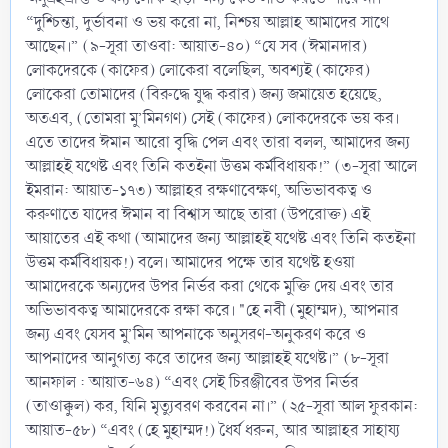
“দুশ্চিন্তা, দুর্ভাবনা ও ভয় করো না, নিশ্চয় আল্লাহ আমাদের সাথে
আছেন।” (৯-সূরা তাওবা: আয়াত-৪০) “যে সব (ঈমানদার)
লোকদেরকে (কাফের) লোকেরা বলেছিল, অবশ্যই (কাফের)
লোকেরা তোমাদের (বিরুদ্ধে যুদ্ধ করার) জন্য জমায়েত হয়েছে,
অতএব, (তোমরা মু’মিনগণ) সেই (কাফের) লোকদেরকে ভয় কর।
এতে তাদের ঈমান আরো বৃদ্ধি পেল এবং তারা বলল, আমাদের জন্য
আল্লাহই যথেষ্ট এবং তিনি কতইনা উত্তম কর্মবিধায়ক!” (৩-সূরা আলে
ইমরান: আয়াত-১৭৩) আল্লাহর রক্ষণাবেক্ষণ, অভিভাবকত্ব ও
করুণাতে যাদের ঈমান বা বিশ্বাস আছে তারা (উপরোক্ত) এই
আয়াতের এই কথা (আমাদের জন্য আল্লাহই যথেষ্ট এবং তিনি কতইনা
উত্তম কর্মবিধায়ক!) বলে। আমাদের পক্ষে তার যথেষ্ট হওয়া
আমাদেরকে অন্যদের উপর নির্ভর করা থেকে মুক্তি দেয় এবং তার
অভিভাবকত্ব আমাদেরকে রক্ষা করে। "হে নবী (মুহাম্মদ), আপনার
জন্য এবং যেসব মু’মিন আপনাকে অনুসরণ-অনুকরণ করে ও
আপনাদের আনুগত্য করে তাদের জন্য আল্লাহই যথেষ্ট।” (৮-সূরা
আনফাল : আয়াত-৬৪) “এবং সেই চিরঞ্জীবের উপর নির্ভর
(তাওাক্কুল) কর, যিনি মৃত্যুবরণ করবেন না।” (২৫-সূরা আল ফুরকান:
আয়াত-৫৮) “এবং (হে মুহাম্মদ!) ধৈর্য ধরুন, আর আল্লাহর সাহায্য