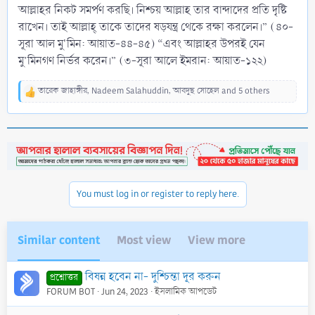
আল্লাহর নিকট সমর্পণ করছি। নিশ্চয় আল্লাহ তার বান্দাদের প্রতি দৃষ্টি
রাখেন। তাই আল্লাহ্ তাকে তাদের ষড়যন্ত্র থেকে রক্ষা করলেন।” (৪০-
সূরা আল মু'মিন: আয়াত-৪৪-৪৫) “এবং আল্লাহর উপরই যেন
মু’মিনগণ নির্ভর করেন।” (৩-সূরা আলে ইমরান: আয়াত-১২২)
তারেক জাহাঙ্গীর
,
Nadeem Salahuddin
,
আবদুছ সোহেল
and 5 others
R
e
a
c
t
i
o
n
You must log in or register to reply here.
s
:
Similar content
Most view
View more
বিষন্ন হবেন না- দুশ্চিন্তা দূর করুন
প্রশ্নোত্তর
FORUM BOT
Jun 24, 2023
ইসলামিক আপডেট