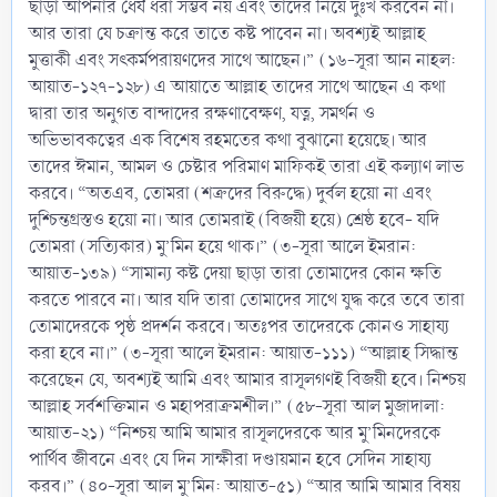
ছাড়া আপনার ধৈর্য ধরা সম্ভব নয় এবং তাদের নিয়ে দুঃখ করবেন না।
আর তারা যে চক্রান্ত করে তাতে কষ্ট পাবেন না। অবশ্যই আল্লাহ
মুত্তাকী এবং সৎকর্মপরায়ণদের সাথে আছেন।” (১৬-সূরা আন নাহল:
আয়াত-১২৭-১২৮) এ আয়াতে আল্লাহ তাদের সাথে আছেন এ কথা
দ্বারা তার অনুগত বান্দাদের রক্ষণাবেক্ষণ, যত্ন, সমর্থন ও
অভিভাবকত্বের এক বিশেষ রহমতের কথা বুঝানো হয়েছে। আর
তাদের ঈমান, আমল ও চেষ্টার পরিমাণ মাফিকই তারা এই কল্যাণ লাভ
করবে। “অতএব, তোমরা (শক্রদের বিরুদ্ধে) দুর্বল হয়ো না এবং
দুশ্চিন্তগ্রস্তও হয়ো না। আর তোমরাই (বিজয়ী হয়ে) শ্রেষ্ঠ হবে- যদি
তোমরা (সত্যিকার) মু’মিন হয়ে থাক।” (৩-সূরা আলে ইমরান:
আয়াত-১৩৯) “সামান্য কষ্ট দেয়া ছাড়া তারা তোমাদের কোন ক্ষতি
করতে পারবে না। আর যদি তারা তোমাদের সাথে যুদ্ধ করে তবে তারা
তোমাদেরকে পৃষ্ঠ প্রদর্শন করবে। অতঃপর তাদেরকে কোনও সাহায্য
করা হবে না।” (৩-সূরা আলে ইমরান: আয়াত-১১১) “আল্লাহ সিদ্ধান্ত
করেছেন যে, অবশ্যই আমি এবং আমার রাসূলগণই বিজয়ী হবে। নিশ্চয়
আল্লাহ সর্বশক্তিমান ও মহাপরাক্রমশীল।” (৫৮-সূরা আল মুজাদালা:
আয়াত-২১) “নিশ্চয় আমি আমার রাসূলদেরকে আর মু’মিনদেরকে
পার্থিব জীবনে এবং যে দিন সাক্ষীরা দণ্ডায়মান হবে সেদিন সাহায্য
করব।” (৪০-সূরা আল মু’মিন: আয়াত-৫১) “আর আমি আমার বিষয়