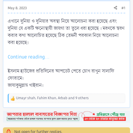
May 8, 2023
#1
এখানে দুনিয়া ও দুনিয়ার অবস্থা নিয়ে আলোচনা করা হয়েছে এবং
দুনিয়া যে একটি ক্ষনোস্থায়ী জায়গা তা তুলে ধরা হয়েছে । মরণকে স্বরণ
করার কথা আলোচিত হয়েছে ঠিক তেমনী পরকাল নিয়ে আলোচনা
করা হয়েছে।
Continue reading...
ইসলাম হাউজের প্রতিদিনের আপডেট পেতে চোখ রাখুন সালাফি
ফোরামে।
জাযাকুমুল্লাহু খাইরান।
Umayr shah
,
Fahim Khan
,
Arbab
and 9 others
R
e
a
c
t
i
Not open for further replies.
o