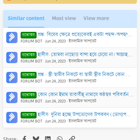
n
s
:
Similar content
Most view
View more
প্রশ্ন: বিয়ের ক্ষেত্রে প্রত্যেকেরই একটা পছন্দ-অপছন্দ থাকে এবং অনেক সময় পছন্দ না হলে বিয়ের পর হয়ত ফিতনা হতে পারে। তাহলে বাবা মা কি ছেলে বা মেয়ে কে নির্
প্রশ্নোত্তর
FORUM BOT
Jun 24, 2023
ইসলামিক আপডেট
হাদীস: তোমরা নাছোড় বান্দা হয়ে চেয়ো না। আল্লাহর কসম! তোমাদের মধ্যে যে কেউ আমার নিকট কোনো কিছু চায়, অতঃপর তার চাওয়া আমার অপছন্দ সত্ত্বেও আমার কাছ থেকে ক
প্রশ্নোত্তর
FORUM BOT
Jun 24, 2023
ইসলামিক আপডেট
প্রশ্ন : স্ত্রী স্বামীর নিকটে বা স্বামী স্ত্রীর নিকটে কোন কাজের ব্যাপারে কৈফিয়ত চাইতে পারে কি? বিশেষত তাদের কেউ যদি অপরের অপছন্দের কাজ করে থাকে?
প্রশ্নোত্তর
FORUM BOT
Jun 24, 2023
ইসলামিক আপডেট
কোন কোন ইমাম তারাবীহ্‌ নামাযে কন্ঠস্বর পরিবর্তন করে মানুষের অন্তর নরম ও তাদের মধ্যে প্রভাব ফেলার চেষ্টা করে। কোন কোন মানুষ এটাকে অপছন্দ করে। আল্লাহ্‌
প্রশ্নোত্তর
FORUM BOT
Jun 24, 2023
ইসলামিক আপডেট
হাদীস: দুনিয়া হচ্ছে উপভোগের উপকরণ (ভোগ্যপণ্য) এবং দুনিয়ার উত্তম উপভোগ্য উপকরণ পুণ্যবতী নারী।
প্রশ্নোত্তর
FORUM BOT
Jun 24, 2023
ইসলামিক আপডেট
Facebook
Bluesky
LinkedIn
WhatsApp
Link
Share: