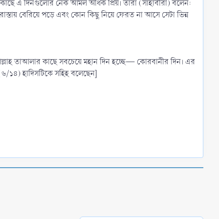
াহর কাছে এ দিনগুলোর নেক আমল অধিক প্রিয়। তারা (সাহাবীরা) বলেন:
্তায় বেরিয়ে পড়ে এবং কোন কিছু নিয়ে ফেরত না আসে সেটা ভিন্ন
েন: "আল্লাহ তাআলার কাছে সবচেয়ে মহান দিন হচ্ছে— কোরবানীর দিন। এর
থে (৬/১৪) হাদিসটিকে সহিহ বলেছেন]