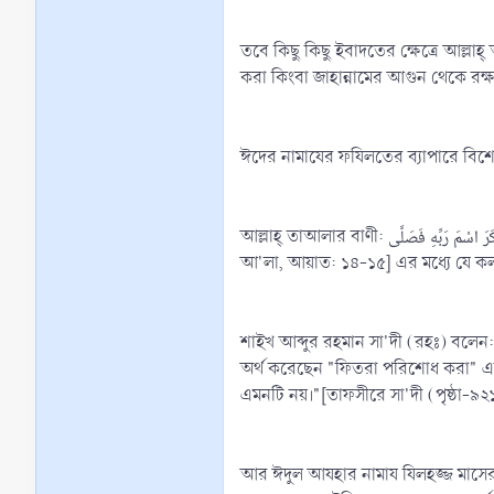
তবে কিছু কিছু ইবাদতের ক্ষেত্রে আল্লাহ
করা কিংবা জাহান্নামের আগুন থেকে রক্ষা
ঈদের নামাযের ফযিলতের ব্যাপারে বিশেষ 
আল্লাহ্‌ তাআলার বাণী: قَدْ أَفْلَحَ مَنْ تَزَكَّى ، وَذَكَرَ اسْمَ رَبِّهِ فَصَلَّى (অবশ্যই সফলকাম হল সে ব্যক্তি যে পরিশুদ্ধ হয়েছে, তাঁর রবের নামকে স্মরণ করেছে এবং সালাত আদায় করেছে।)[সূরা
আ'লা, আয়াত: ১৪-১৫] এর মধ্যে যে কল্
শাইখ আব্দুর রহমান সা'দী (রহঃ) বলেন: "অ
অর্থ করেছেন "ফিতরা পরিশোধ করা" এবং وَذَكَرَ اسْمَ رَبِّهِ فَصَلَّى এর অর্থ করেছেন "ঈদের নামায" এ অর্থ আয়াতের ভাষ্য ও ভাষ্য-খণ্ডের আওতাধীন হলেও কেবল এটা
এমনটি নয়।"[তাফসীরে সা'দী (পৃষ্ঠা-৯২১
আর ঈদুল আযহার নামায যিলহজ্জ মাসের দ