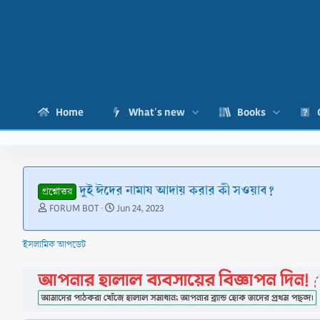
Home
What's new
Books
দুই ঈদের নামায আদায় করার কী সওয়াব?
প্রশ্নোত্তর
T
S
FORUM BOT
Jun 24, 2023
h
t
r
a
ইসলামিক আপডেট
e
r
a
t
d
d
s
a
t
t
a
e