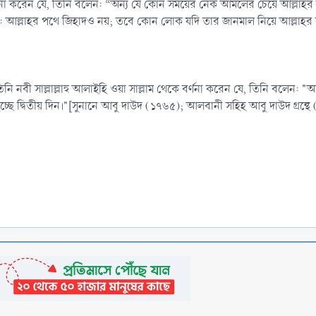
কে বর্ণনা করেন যে, তিনি বলেন: “অন্য যে কোন সময়ের নেক আমলের চেয়ে আল্ল
 আল্লাহর পথে জিহাদও নয়; তবে কোন লোক যদি তার জানমাল নিয়ে আল্লাহর রাস
ত তিনি নবী সাল্লাল্লাহু আলাইহি ওয়া সাল্লাম থেকে বর্ণনা করেন যে, তিনি বল
চ্ছে দ্বিতীয় দিন।"[সুনানে আবু দাউদ (১৭৬৫); আলবানী সহিহ আবু দাউদ গ্রন্