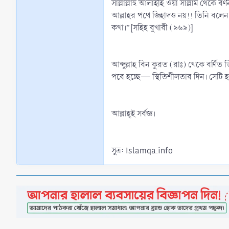
সাল্লাল্লাহু আলাইহি ওয়া সাল্লাম থে
আল্লাহর পথে জিহাদও নয়!! তিনি বলেন:
কথা।”[সহিহ বুখারী (৯৬৯)]
আব্দুল্লাহ বিন কুরত (রাঃ) থেকে বর্ণি
পরে হচ্ছে— স্থিতিশীলতার দিন। সেটি হ
আল্লাহ্‌ই সর্বজ্ঞ।
সুত্র: Islamqa.info