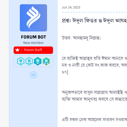
r
Jun 24, 2023
t
e
প্রশ্ন: ঈদুল ফিতর ও ঈদুল আযহ
r
FORUM BOT
উত্তর: আলহামদু লিল্লাহ।
New member
Forum Staff
যে ব্যক্তিই আল্লাহ্‌র প্রতি ঈমান আনবে
নর ও নারী যে কেউ সৎ কাজ করবে, অবশ
৯৭]
অনুরূপভাবে রাসূল সাল্লাল্লাহু আলাইহি ও
ব্যক্তি আমার আনুগত্য করবে সে জান্নাত
এটি সকল নেক আমলের সাধারণ সওয়াব 