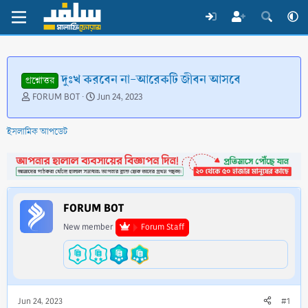
দুঃখ করবেন না-আরেকটি জীবন আসবে
প্রশ্নোত্তর
T
S
FORUM BOT
Jun 24, 2023
h
t
r
a
ইসলামিক আপডেট
e
r
a
t
d
d
s
a
t
t
a
e
FORUM BOT
r
t
New member
Forum Staff
e
r
Jun 24, 2023
#1