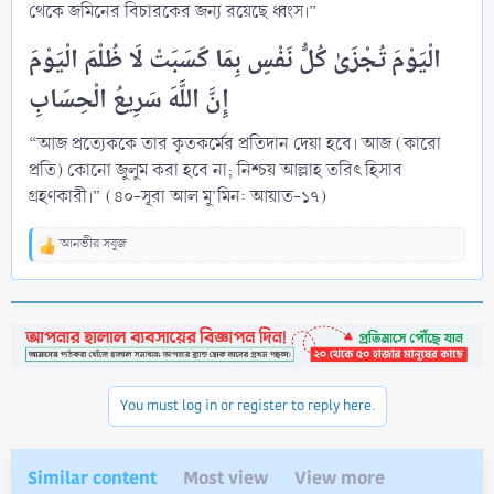
থেকে জমিনের বিচারকের জন্য রয়েছে ধ্বংস।”
الْيَوْمَ تُجْزَىٰ كُلُّ نَفْسٍ بِمَا كَسَبَتْ لَا ظُلْمَ الْيَوْمَ
“আজ প্রত্যেককে তার কৃতকর্মের প্রতিদান দেয়া হবে। আজ (কারো
প্ৰতি) কোনো জুলুম করা হবে না; নিশ্চয় আল্লাহ তরিৎ হিসাব
গ্রহণকারী।” (৪০-সূরা আল মু’মিন: আয়াত-১৭)
আনভীর সবুজ
R
e
a
c
t
i
o
n
You must log in or register to reply here.
s
:
Similar content
Most view
View more