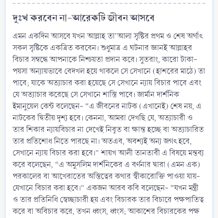
দুঃখ করবেন না-আরেকটি জীবন আসবে​
এমন একদিন আসবে যখন আল্লাহ তা'আলা সৃষ্টির প্রথম ও শেষ অর্থাৎ
সকল সৃষ্টিকে একত্রিত করবেন। শুধুমাত্র এ ঘটনার জ্ঞানই আল্লাহর
বিচার সম্বন্ধে আপনাকে নিশ্চয়তা প্রদান করে। সুতরাং, কারো টাকা-
পয়সা অন্যায়ভাবে বেদখল হয়ে থাকলে সে সেখানে (হাশরের মাঠে) তা
পাবে; যাকে অত্যাচার করা হয়েছে সে সেখানে ন্যায় বিচার পাবে এবং
যে অত্যাচার করেছে সে সেখানে শাস্তি পাবে। জার্মান দার্শনিক
ইমানুয়েল কেন্ট বলেছেন- “এ জীবনের নাটক (এখানেই) শেষ নয়, এ
নাটকের দ্বিতীয় দৃশ্য হবে। কেননা, আমরা দেখছি যে, অত্যাচারী ও
তার শিকার ন্যায়বিচার না দেখেই নিবৃত বা ক্ষান্ত হচ্ছে বা অত্যাচারিত
তার প্রতিশোধ নিতে পারছে না। অতএব, অবশ্যই অন্য জগৎ হবে,
সেখানে ন্যায় বিচার করা হবে।” শায়খ আলী তানতাবী এ বিষয়ে মন্তব্য
করে বলেছেন, “এ অমুসলিম দার্শনিকের এ বর্ণনার দ্বারা (এমন এক)
পরকালের বা আখেরাতের অস্তিত্বের কথার স্বীকারোক্তি পাওয়া যায়-
যেখানে বিচার করা হবে।” একজন আরব কবি বলেছেন- “যখন মন্ত্রী
ও তার প্রতিনিধি স্বেচ্ছাচারী হয় এবং বিচারক তার বিচারে পক্ষপাতিত্ব
করে বা অবিচার করে, তখন ধ্বংস, ধ্বংস; আকাশের বিচারকের পক্ষ