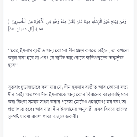
﴿ وَمَن يَبۡتَغِ غَيۡرَ ٱلۡإِسۡلَٰمِ دِينٗا فَلَن يُقۡبَلَ مِنۡهُ وَهُوَ فِي ٱلۡأٓخِرَةِ مِنَ ٱلۡخَٰسِرِينَ
٨٥ ﴾ [ال عمران: ٨٥]
‘‘কেহ ইসলাম ব্যতীত অন্য কোনো দীন গ্রহণ করতে চাইলে, তা কখনো
কবুল করা হবে না এবং সে ব্যক্তি আখেরাতে ক্ষতিগ্রস্তদের অন্তর্ভুক্ত
হবে’’।
সুতরাং চূড়ান্তভাবে বলা যায় যে; দীন ইসলাম ব্যতীত আর কোনো সত্য
দীন নেই। অতঃপর দীন ইসলামকে অন্য কোন বিধানের কাছাকাছি মনে
করা কিংবা সমন্বয় সাধন করার প্রচেষ্টা মোটেও গ্রহণযোগ্য নয় বরং তা
প্রত্যাখ্যত হবে। আর যারা দীন ইসলামের অনুসারী এসব বিষয়ে তাদের
সুস্পষ্ট ধারণা ধারণা থাকা অত্যন্ত জরূরী।