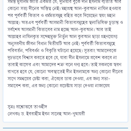
সমস্ত মুসলিম জাতি একমত যে; দুনিয়ার বুকে দীন ইসলাম ব্যতীত আর
কোনো সত্য দীনের অস্তিত্ব নেই। মহাগ্রন্থ আল-কুরআন নাযিল হওয়ার
পর পূর্ববর্তী কিতাব ও ধর্মমতসমূহ রহিত করে দিয়েছেন স্বয়ং মহান
আল্লাহ। অতএব পূর্ববর্তী আসমানী কিতাবসমূহের স্থলাভিষিক্ত চূড়ান্ত ও
সর্বশেষ আসমানী কিতাবের নাম হচ্ছে আল-কুরআন। আর তাই
আল্লাহর নাযিলকৃত সন্দেহমুক্ত নির্ভুল আল কুরআন ছাড়া গ্রহণযোগ্য
অনুসরণীয় জীবন বিধান দ্বিতীয়টি আর নেই। পূর্ববর্তী কিতাবসমূহে
পরিবর্তন, পরিবর্ধন ও বিকৃতি ঘটানো হয়েছে। সুতরাং আমাদেরকে
দৃঢ়ভাবে বিশ্বাস করতে হবে যে, যারা দীন ইসলামে প্রবেশ করবে না
তারাই কাফের এবং আমাদের শত্রু বলে গণ্য হবে। তাই সকলকে স্বরণ
রাখতে হবে যে, কোনো অবস্থাতেই দীন ইসলামকে অন্য কোনো দীনের
সাথে সমন্বয়ের চেষ্টা করা, ঐক্যের ডাক দেওয়া, এর জন্য সভা-
সমাবেশ করা, এর জন্য কোনো প্রচেষ্টায় সাড়া দেওয়া নাজায়েয
সূত্রঃ প্রশ্নোত্তরে তাওহীদ
লেখকঃ ড. ইবরাহীম ইবন সালেহ আল-খুদ্বায়রী