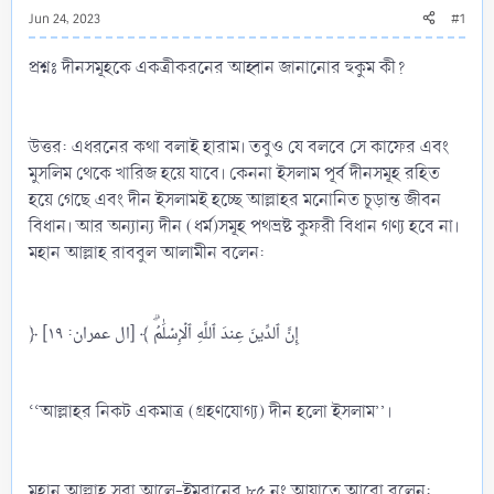
Jun 24, 2023
#1
প্রশ্নঃ দীনসমূহকে একত্রীকরনের আহ্বান জানানোর হুকুম কী?
উত্তর: এধরনের কথা বলাই হারাম। তবুও যে বলবে সে কাফের এবং
মুসলিম থেকে খারিজ হয়ে যাবে। কেননা ইসলাম পূর্ব দীনসমূহ রহিত
হয়ে গেছে এবং দীন ইসলামই হচ্ছে আল্লাহর মনোনিত চূড়ান্ত জীবন
বিধান। আর অন্যান্য দীন (ধর্ম)সমূহ পথভ্রষ্ট কুফরী বিধান গণ্য হবে না।
মহান আল্লাহ রাববুল আলামীন বলেন:
﴿ إِنَّ ٱلدِّينَ عِندَ ٱللَّهِ ٱلۡإِسۡلَٰمُۗ ﴾ [ال عمران: ١٩]
‘‘আল্লাহর নিকট একমাত্র (গ্রহণযোগ্য) দীন হলো ইসলাম’’।
মহান আল্লাহ সূরা আলে-ইমরানের ৮৫ নং আয়াতে আরো বলেন: