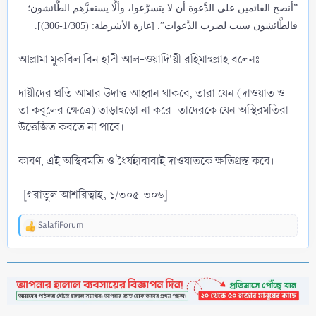
”أنصح القائمين على الدَّعوة أن لا يتسرَّعوا، وألَّا يستفزَّهم الطَّائشون؛
فالطَّائشون سبب لضرب الدَّعوات”. [غارة الأشرطة: (1/305-306)].
আল্লামা মুকবিল বিন হাদী আল-ওয়াদি'য়ী রহিমাহুল্লাহ বলেনঃ
দায়ীদের প্রতি আমার উদাত্ত আহ্বান থাকবে, তারা যেন (দাওয়াত ও
তা কবুলের ক্ষেত্রে) তাড়াহুড়ো না করে। তাদেরকে যেন অস্থিরমতিরা
উত্তেজিত করতে না পারে।
কারণ, এই অস্থিরমতি ও ধৈর্যহারারাই দাওয়াতকে ক্ষতিগ্রস্ত করে।
-[গরাতুল আশরিত্বাহ, ১/৩০৫-৩০৬]
SalafiForum
R
e
a
c
t
i
o