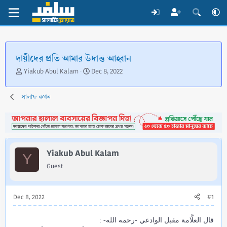
দায়ীদের প্রতি আমার উদাত্ত আহ্বান
T
S
Yiakub Abul Kalam
Dec 8, 2022
h
t
r
a
সালাফ কথন
e
r
a
t
d
d
s
a
t
t
a
e
Yiakub Abul Kalam
Y
r
Guest
t
e
r
Dec 8, 2022
#1
قال العلَّامة مقبل الوادعي -رحمه الله- :