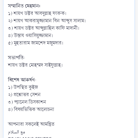
সম্মানিত মেহমান:
১) শায়খ ডক্টর আবদুল্লাহ ফারুক।
২) শায়খ আকরামুজ্জামান বিন আব্দুস সালাম।
৩) শায়খ ডক্টর আব্দুল্লাহিল কাফি মাদানী।
৪) উস্তায ওয়াসিয়ুজ্জামান।
৫) মুহতারাম জামশেদ মজুমদার।
সভাপতি
:
শায়খ ডক্টর মোহম্মদ সাইফুল্লাহ।
বিশেষ আকর্ষণ
:
১) উপস্থিত কুইজ
২) প্রশ্নোত্তর সেশন
৩) প্যানেল ডিসকাশন
৪) বিষয়ভিত্তিক আলোচনা
আপনারা সকলেই আমন্ত্রিত
مع السلام