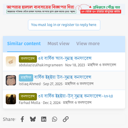
c
t
i
o
n
You must log in or register to reply here.
s
:
Similar content
Most view
View more
৩য় বার্ষিক আস-সুন্নাহ কনফারেন্স
কনফারেন্স
abdulazizulhakimgrameen
Nov 18, 2023
মাহফিল ও কনফারেন্স
বার্ষিক ইহ্ইয়া উস-সুন্নাহ কনফারেন্স
মাহফিল
Istiaq Ahmed
Sep 27, 2025
মাহফিল ও কনফারেন্স
৩য় বার্ষিক ইহইয়া-উস্ সুন্নাহ কনফারেন্স-২০২৪
কনফারেন্স
Farhad Molla
Dec 2, 2024
মাহফিল ও কনফারেন্স
Facebook
Bluesky
LinkedIn
WhatsApp
Link
Share: