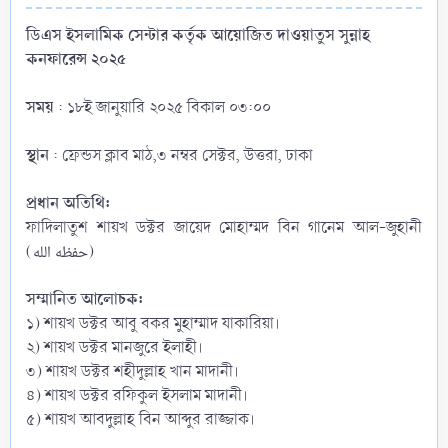
ডিএস ইসলামিক সেন্টার কর্তৃক আয়োজিত দাওয়াতুস সুন্নাহ
কনফারেন্স ২০২৫
সময়
: ১৮ই জানুয়ারি ২০২৫ বিকাল ০৩:০০
স্থান
: ফ্রেন্ডস ক্লাব মাঠ,৩ নম্বর সেক্টর, উত্তরা, ঢাকা
প্রধান অতিথি:
ফাদিলাতুশ শায়খ ডক্টর জায়েদ মোহাম্মদ বিন গানেম আল-জুহানী
(حفظه الله)
সম্মানিত আলোচক:
১) শায়খ ডক্টর আবু বকর মুহাম্মাদ যাকারিয়া।
২) শায়খ ডক্টর মানজুরে ইলাহী।
৩) শায়খ ডক্টর শহীদুল্লাহ খান মাদানী।
৪) শায়খ ডক্টর রফিকুল ইসলাম মাদানী।
৫) শায়খ আবদুল্লাহ বিন আব্দুর রাজ্জাক।