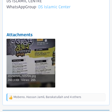
DS ISLAMIC CENTRE
WhatsAppGroup:
DS Islamic Center
Attachments
20250105_105706.jpg
260.3 KB · Views: 265
Mobeno
,
Hassan Jamil
,
Barakatullah
and 4 others
R
e
a