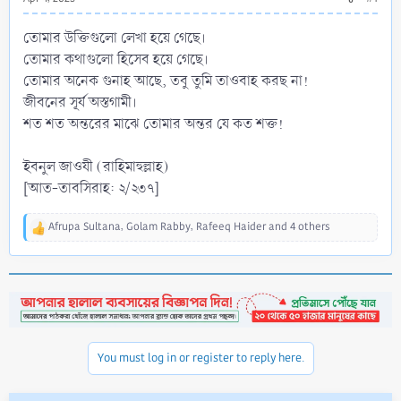
তোমার উক্তিগুলো লেখা হয়ে গেছে।
তোমার কথাগুলো হিসেব হয়ে গেছে।
তোমার অনেক গুনাহ আছে, তবু তুমি তাওবাহ করছ না!
জীবনের সূর্য অস্তগামী।
শত শত অন্তরের মাঝে তোমার অন্তর যে কত শক্ত!
ইবনুল জাওযী (রাহিমাহুল্লাহ)
[আত-তাবসিরাহ: ২/২৩৭]
Afrupa Sultana
,
Golam Rabby
,
Rafeeq Haider
and 4 others
R
e
a
c
t
i
o
n
You must log in or register to reply here.
s
: