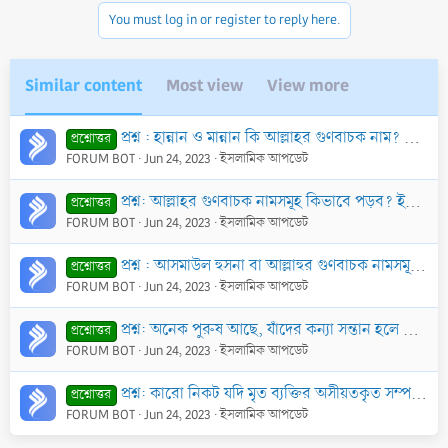
You must log in or register to reply here.
Similar content
Most view
View more
প্রশ্ন : হান্নান ও মান্নান কি আল্লাহর গুণবাচক নাম? আল্লাহ নামটিও কি গুণবাচক নামসমূহের অন্তর্ভুক্ত?
প্রশ্নোত্তর
FORUM BOT
Jun 24, 2023
ইসলামিক আপডেট
প্রশ্ন: আল্লাহর গুণবাচক নামসমূহ কিভাবে পড়ব? ইয়া আল্লাহ, ইয়া রহমান এভাবে, নাকি আল্লাহ, আর রহমান এভাবে? জানিয়ে বাধিত করবেন।
প্রশ্নোত্তর
FORUM BOT
Jun 24, 2023
ইসলামিক আপডেট
প্রশ্ন : আসমাউল হুসনা বা আল্লাহুর গুণবাচক নামসমূহ মুখস্থ করা কি আবশ্যিক?
প্রশ্নোত্তর
FORUM BOT
Jun 24, 2023
ইসলামিক আপডেট
প্রশ্ন: অনেক পুরুষ আছে, যাঁদের কন্যা সন্তান হলে স্ত্রীকে দোষ দেয়, তাকে ঘৃণা করতে শুরু করে। আর দ্বিতীয় ও তৃতীয় হলে তো রেহাই নেই। এমন পুরুষদের ব্যাপারে
প্রশ্নোত্তর
FORUM BOT
Jun 24, 2023
ইসলামিক আপডেট
প্রশ্ন: কারো নিকট যদি মৃত ব্যক্তির অসীয়তকৃত সম্পদের এক তৃতীয়াংশ থাকে এবং ইয়াতীমের কিছু সম্পদ থাকে, তাতে কি যাকাত দিতে হবে?
প্রশ্নোত্তর
FORUM BOT
Jun 24, 2023
ইসলামিক আপডেট