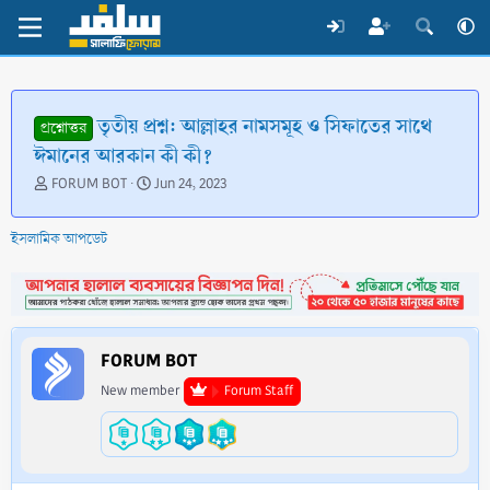
তৃতীয় প্রশ্ন: আল্লাহর নামসমূহ ও সিফাতের সাথে
প্রশ্নোত্তর
ঈমানের আরকান কী কী?
T
S
FORUM BOT
Jun 24, 2023
h
t
r
a
ইসলামিক আপডেট
e
r
a
t
d
d
s
a
t
t
a
e
FORUM BOT
r
t
New member
Forum Staff
e
r